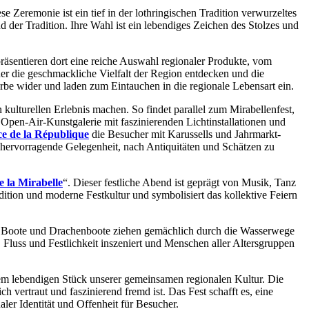
e Zeremonie ist ein tief in der lothringischen Tradition verwurzeltes
nd der Tradition. Ihre Wahl ist ein lebendiges Zeichen des Stolzes und
präsentieren dort eine reiche Auswahl regionaler Produkte, vom
er die geschmackliche Vielfalt der Region entdecken und die
Erbe wider und laden zum Eintauchen in die regionale Lebensart ein.
ulturellen Erlebnis machen. So findet parallel zum Mirabellenfest,
ne Open-Air-Kunstgalerie mit faszinierenden Lichtinstallationen und
ce de la République
die Besucher mit Karussells und Jahrmarkt-
 hervorragende Gelegenheit, nach Antiquitäten und Schätzen zu
 la Mirabelle
“. Dieser festliche Abend ist geprägt von Musik, Tanz
ition und moderne Festkultur und symbolisiert das kollektive Feiern
e Boote und Drachenboote ziehen gemächlich durch die Wasserwege
 Fluss und Festlichkeit inszeniert und Menschen aller Altersgruppen
einem lebendigen Stück unserer gemeinsamen regionalen Kultur. Die
 vertraut und faszinierend fremd ist. Das Fest schafft es, eine
er Identität und Offenheit für Besucher.