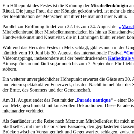
Ein Höhepunkt des Festes ist die Krönung der
Mirabellenkönigin
am
Ritual. Die junge Frau, die zur Königin gekrönt wird, ist mehr als ein
der Identifikation der Menschen mit ihrer Heimat und ihrer Kultur.
Parallel zur Eröffnung findet vom 22. bis zum 24. August der
„Marché
Mirabellenbrand über Mirabellenmarmeladen bis hin zu Kunsthandwerk
Handwerkskunst und Kreativität, die in Lothringen blüht, erleben kön
Während das Herz des Festes in Metz schlägt, gibt es auch in der Um
nämlich vom 19. Juni bis 30. August, das internationale Festival
“Con
Videomappings, insbesondere auf der beeindruckenden
Kathedrale 
Atmosphäre an und läuft sogar noch bis zum 7. September. Für Liebh
stöbern.
Ein weiterer unvergleichlicher Höhepunkt erwartet die Gäste am 30.
und einem spektakulären Feuerwerk, das den Nachthimmel über der Stad
der Ernte, des Sommers und der Gemeinschaft.
Am 31. August endet das Fest mit der „
Parade nautique
“ – einer B
von Metz, geschmückt mit kunstvollen Dekorationen. Diese Parade ist 
miteinander verbindet.
Als Saarländer ist die Reise nach Metz zum Mirabellenfest für mich m
Stadt selbst, mit ihren historischen Fassaden, den gepflasterten Gass
Brücke zwischen Vergangenheit und Gegenwart zu schlagen, zwischen h