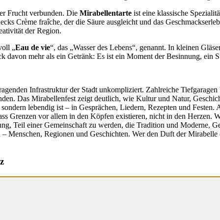
der Frucht verbunden. Die
Mirabellentarte
ist eine klassische Speziali
lecks Crème fraîche, der die Säure ausgleicht und das Geschmackserleb
ativität der Region.
oll „
Eau de vie
“, das „Wasser des Lebens“, genannt. In kleinen Gläsern 
hluck davon mehr als ein Getränk: Es ist ein Moment der Besinnung, ein 
ragenden Infrastruktur der Stadt unkompliziert. Zahlreiche Tiefgarage
kunden. Das Mirabellenfest zeigt deutlich, wie Kultur und Natur, Gesch
lt, sondern lebendig ist – in Gesprächen, Liedern, Rezepten und Festen.
dass Grenzen vor allem in den Köpfen existieren, nicht in den Herzen.
dung, Teil einer Gemeinschaft zu werden, die Tradition und Moderne, Ge
n – Menschen, Regionen und Geschichten. Wer den Duft der Mirabelle 
z