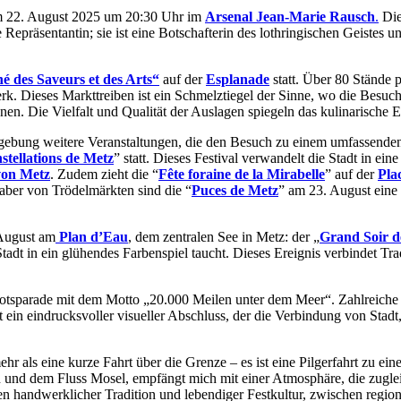
 22. August 2025 um 20:30 Uhr im
Arsenal Jean-Marie Rausch
.
Dies
e Repräsentantin; sie ist eine Botschafterin des lothringischen Geistes u
 des Saveurs et des Arts“
auf der
Esplanade
statt. Über 80 Stände 
. Dieses Markttreiben ist ein Schmelztiegel der Sinne, wo die Besuch
nen. Die Vielfalt und Qualität der Auslagen spiegeln das kulinarische 
gebung weitere Veranstaltungen, die den Besuch zu einem umfassenden k
stellations de Metz
” statt. Dieses Festival verwandelt die Stadt in ei
von Metz
. Zudem zieht die “
Fête foraine de la Mirabelle
” auf der
Pla
aber von Trödelmärkten sind die “
Puces de Metz
” am 23. August eine
 August am
Plan d’Eau
, dem zentralen See in Metz: der „
Grand Soir de
t in ein glühendes Farbenspiel taucht. Dieses Ereignis verbindet Trad
ootsparade mit dem Motto „20.000 Meilen unter dem Meer“. Zahlreich
ein eindrucksvoller visueller Abschluss, der die Verbindung von Stadt,
ehr als eine kurze Fahrt über die Grenze – es ist eine Pilgerfahrt zu 
en und dem Fluss Mosel, empfängt mich mit einer Atmosphäre, die zugleich
andwerklicher Tradition und lebendiger Festkultur, zwischen regional