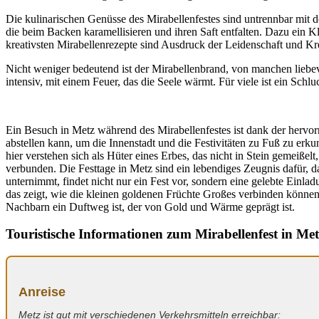
Die kulinarischen Genüsse des Mirabellenfestes sind untrennbar mit 
die beim Backen karamellisieren und ihren Saft entfalten. Dazu ein K
kreativsten Mirabellenrezepte sind Ausdruck der Leidenschaft und Kre
Nicht weniger bedeutend ist der Mirabellenbrand, von manchen liebev
intensiv, mit einem Feuer, das die Seele wärmt. Für viele ist ein Sc
Ein Besuch in Metz während des Mirabellenfestes ist dank der hervor
abstellen kann, um die Innenstadt und die Festivitäten zu Fuß zu er
hier verstehen sich als Hüter eines Erbes, das nicht in Stein gemeiße
verbunden. Die Festtage in Metz sind ein lebendiges Zeugnis dafür, 
unternimmt, findet nicht nur ein Fest vor, sondern eine gelebte Einla
das zeigt, wie die kleinen goldenen Früchte Großes verbinden könne
Nachbarn ein Duftweg ist, der von Gold und Wärme geprägt ist.
Touristische Informationen zum Mirabellenfest in Met
Anreise
Metz ist gut mit verschiedenen Verkehrsmitteln erreichbar: