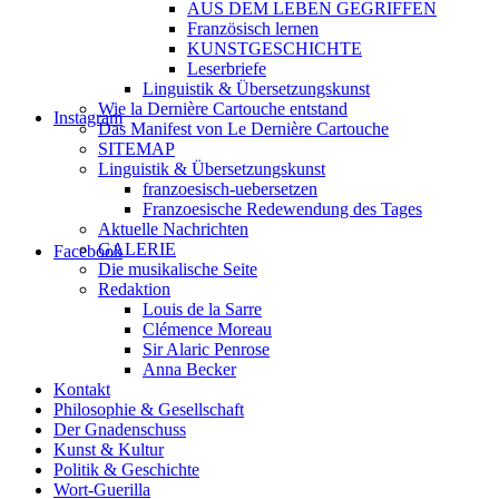
AUS DEM LEBEN GEGRIFFEN
Französisch lernen
KUNSTGESCHICHTE
Leserbriefe
Linguistik & Übersetzungskunst
Wie la Dernière Cartouche entstand
Instagram
Das Manifest von Le Dernière Cartouche
SITEMAP
Linguistik & Übersetzungskunst
franzoesisch-uebersetzen
Franzoesische Redewendung des Tages
Aktuelle Nachrichten
GALERIE
Facebook
Die musikalische Seite
Redaktion
Louis de la Sarre
Clémence Moreau
Sir Alaric Penrose
Anna Becker
Kontakt
Philosophie & Gesellschaft
Der Gnadenschuss
Kunst & Kultur
Politik & Geschichte
Wort-Guerilla