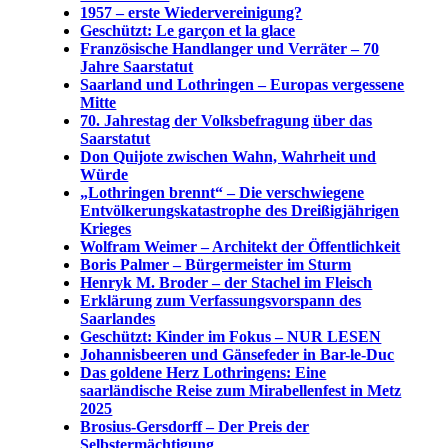
1957 – erste Wiedervereinigung?
Geschützt: Le garçon et la glace
Französische Handlanger und Verräter – 70
Jahre Saarstatut
Saarland und Lothringen – Europas vergessene
Mitte
70. Jahrestag der Volksbefragung über das
Saarstatut
Don Quijote zwischen Wahn, Wahrheit und
Würde
„Lothringen brennt“ – Die verschwiegene
Entvölkerungskatastrophe des Dreißigjährigen
Krieges
Wolfram Weimer – Architekt der Öffentlichkeit
Boris Palmer – Bürgermeister im Sturm
Henryk M. Broder – der Stachel im Fleisch
Erklärung zum Verfassungsvorspann des
Saarlandes
Geschützt: Kinder im Fokus – NUR LESEN
Johannisbeeren und Gänsefeder in Bar-le-Duc
Das goldene Herz Lothringens: Eine
saarländische Reise zum Mirabellenfest in Metz
2025
Brosius-Gersdorff – Der Preis der
Selbstermächtigung