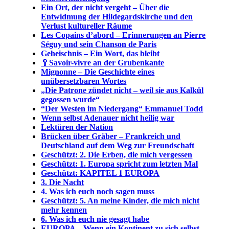
Ein Ort, der nicht vergeht – Über die
Entwidmung der Hildegardskirche und den
Verlust kultureller Räume
Les Copains d’abord – Erinnerungen an Pierre
Séguy und sein Chanson de Paris
Geheischnis – Ein Wort, das bleibt
🥄Savoir-vivre an der Grubenkante
Mignonne – Die Geschichte eines
unübersetzbaren Wortes
„Die Patrone zündet nicht – weil sie aus Kalkül
gegossen wurde“
“Der Westen im Niedergang“ Emmanuel Todd
Wenn selbst Adenauer nicht heilig war
Lektüren der Nation
Brücken über Gräber – Frankreich und
Deutschland auf dem Weg zur Freundschaft
Geschützt: 2. Die Erben, die mich vergessen
Geschützt: 1. Europa spricht zum letzten Mal
Geschützt: KAPITEL 1 EUROPA
3. Die Nacht
4. Was ich euch noch sagen muss
Geschützt: 5. An meine Kinder, die mich nicht
mehr kennen
6. Was ich euch nie gesagt habe
EUROPA – Wenn ein Kontinent zu sich selbst