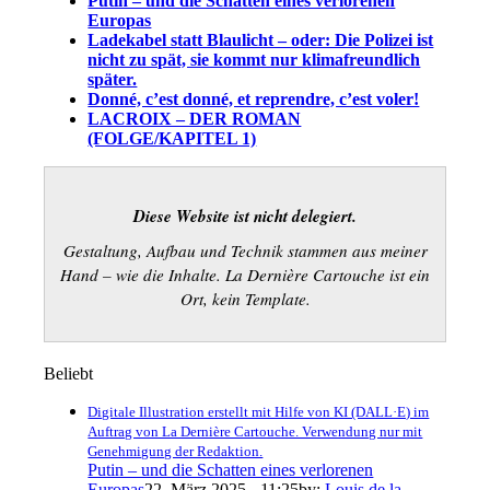
Putin – und die Schatten eines verlorenen
Europas
Ladekabel statt Blaulicht – oder: Die Polizei ist
nicht zu spät, sie kommt nur klimafreundlich
später.
Donné, c’est donné, et reprendre, c’est voler!
LACROIX – DER ROMAN
(FOLGE/KAPITEL 1)
Diese Website ist nicht delegiert.
Gestaltung, Aufbau und Technik stammen aus meiner
Hand – wie die Inhalte.
La Dernière Cartouche
ist ein
Ort, kein Template.
Beliebt
Digitale Illustration erstellt mit Hilfe von KI (DALL·E) im
Auftrag von La Dernière Cartouche. Verwendung nur mit
Genehmigung der Redaktion.
Putin – und die Schatten eines verlorenen
Europas
22. März 2025 - 11:25
by:
Louis de la