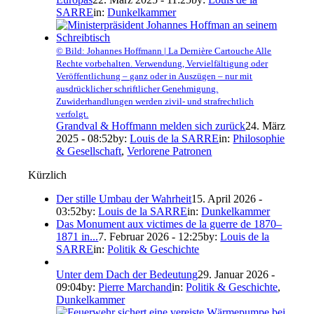
SARRE
in:
Dunkelkammer
© Bild: Johannes Hoffmann | La Dernière Cartouche Alle
Rechte vorbehalten. Verwendung, Vervielfältigung oder
Veröffentlichung – ganz oder in Auszügen – nur mit
ausdrücklicher schriftlicher Genehmigung.
Zuwiderhandlungen werden zivil- und strafrechtlich
verfolgt.
Grandval & Hoffmann melden sich zurück
24. März
2025 - 08:52
by:
Louis de la SARRE
in:
Philosophie
& Gesellschaft
,
Verlorene Patronen
Kürzlich
Der stille Umbau der Wahrheit
15. April 2026 -
03:52
by:
Louis de la SARRE
in:
Dunkelkammer
Das Monument aux victimes de la guerre de 1870–
1871 in...
7. Februar 2026 - 12:25
by:
Louis de la
SARRE
in:
Politik & Geschichte
Unter dem Dach der Bedeutung
29. Januar 2026 -
09:04
by:
Pierre Marchand
in:
Politik & Geschichte
,
Dunkelkammer