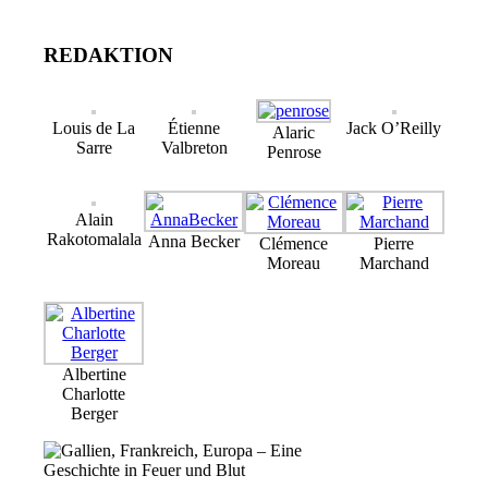
REDAKTION
Louis de La
Étienne
Jack O’Reilly
Alaric
Sarre
Valbreton
Penrose
Alain
Rakotomalala
Anna Becker
Clémence
Pierre
Moreau
Marchand
Albertine
Charlotte
Berger