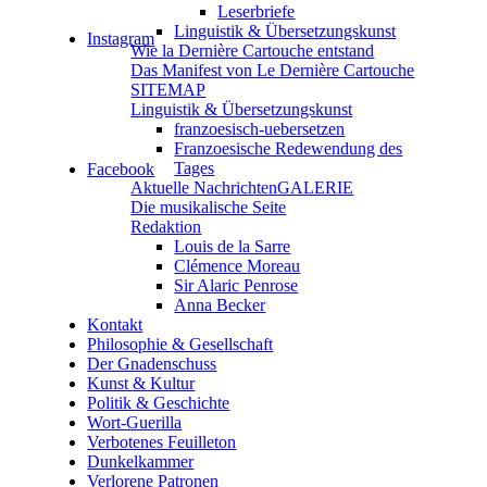
Leserbriefe
Linguistik & Übersetzungskunst
Instagram
Wie la Dernière Cartouche entstand
Das Manifest von Le Dernière Cartouche
SITEMAP
Linguistik & Übersetzungskunst
franzoesisch-uebersetzen
Franzoesische Redewendung des
Tages
Facebook
Aktuelle Nachrichten
GALERIE
Die musikalische Seite
Redaktion
Louis de la Sarre
Clémence Moreau
Sir Alaric Penrose
Anna Becker
Kontakt
Philosophie & Gesellschaft
Der Gnadenschuss
Kunst & Kultur
Politik & Geschichte
Wort-Guerilla
Verbotenes Feuilleton
Dunkelkammer
Verlorene Patronen