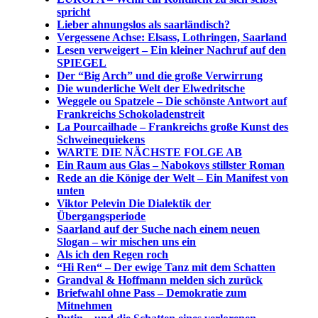
spricht
Lieber ahnungslos als saarländisch?
Vergessene Achse: Elsass, Lothringen, Saarland
Lesen verweigert – Ein kleiner Nachruf auf den
SPIEGEL
Der “Big Arch” und die große Verwirrung
Die wunderliche Welt der Elwedritsche
Weggele ou Spatzele – Die schönste Antwort auf
Frankreichs Schokoladenstreit
La Pourcailhade – Frankreichs große Kunst des
Schweinequiekens
WARTE DIE NÄCHSTE FOLGE AB
Ein Raum aus Glas – Nabokovs stillster Roman
Rede an die Könige der Welt – Ein Manifest von
unten
Viktor Pelevin Die Dialektik der
Übergangsperiode
Saarland auf der Suche nach einem neuen
Slogan – wir mischen uns ein
Als ich den Regen roch
“Hi Ren“ – Der ewige Tanz mit dem Schatten
Grandval & Hoffmann melden sich zurück
Briefwahl ohne Pass – Demokratie zum
Mitnehmen