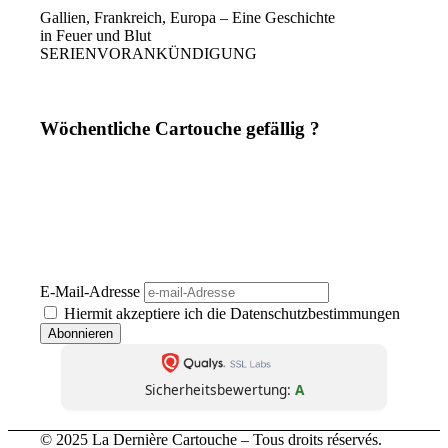
Gallien, Frankreich, Europa – Eine Geschichte
in Feuer und Blut
SERIENVORANKÜNDIGUNG
Wöchentliche Cartouche gefällig ?
Einmal pro Woche. Ohne Werbung. Ohne Filter. Dafür mit
Haltung, Schärfe und Analyse – direkt aus
La Dernière
Cartouche
. Journalismus wie er sein sollte: unbequem,
unabhängig, unüberhörbar. 📬 Jetzt abonnieren – und die
nächste Kartusche trifft direkt bei dir ein.
(Abmeldung jederzeit möglich. Keine Weitergabe an Dritte. Kein Bullshit.)
E-Mail-Adresse
Hiermit akzeptiere ich die Datenschutzbestimmungen
Sicherheitsbewertung:
A
© 2025 La Dernière Cartouche – Tous droits réservés.