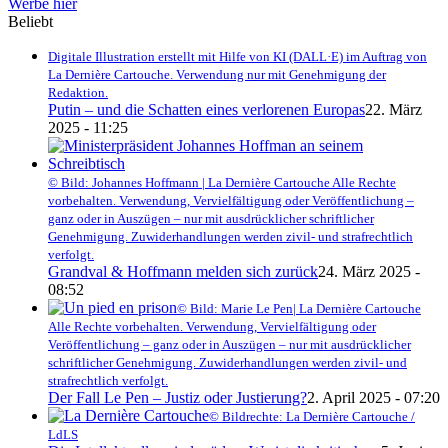
Werbe hier
Beliebt
Digitale Illustration erstellt mit Hilfe von KI (DALL·E) im Auftrag von
La Dernière Cartouche. Verwendung nur mit Genehmigung der
Redaktion.
Putin – und die Schatten eines verlorenen Europas
22. März
2025 - 11:25
© Bild: Johannes Hoffmann | La Dernière Cartouche Alle Rechte
vorbehalten. Verwendung, Vervielfältigung oder Veröffentlichung –
ganz oder in Auszügen – nur mit ausdrücklicher schriftlicher
Genehmigung. Zuwiderhandlungen werden zivil- und strafrechtlich
verfolgt.
Grandval & Hoffmann melden sich zurück
24. März 2025 -
08:52
© Bild: Marie Le Pen| La Dernière Cartouche
Alle Rechte vorbehalten. Verwendung, Vervielfältigung oder
Veröffentlichung – ganz oder in Auszügen – nur mit ausdrücklicher
schriftlicher Genehmigung. Zuwiderhandlungen werden zivil- und
strafrechtlich verfolgt.
Der Fall Le Pen – Justiz oder Justierung?
2. April 2025 - 07:20
© Bildrechte: La Dernière Cartouche /
LdLS