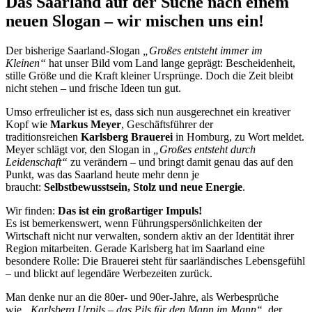
Das Saarland auf der Suche nach einem
neuen Slogan – wir mischen uns ein!
Der bisherige Saarland-Slogan
„Großes entsteht immer im
Kleinen“
hat unser Bild vom Land lange geprägt: Bescheidenheit,
stille Größe und die Kraft kleiner Ursprünge. Doch die Zeit bleibt
nicht stehen – und frische Ideen tun gut.
Umso erfreulicher ist es, dass sich nun ausgerechnet ein kreativer
Kopf wie
Markus Meyer
, Geschäftsführer der
traditionsreichen
Karlsberg Brauerei
in Homburg, zu Wort meldet.
Meyer schlägt vor, den Slogan in
„Großes entsteht durch
Leidenschaft“
zu verändern – und bringt damit genau das auf den
Punkt, was das Saarland heute mehr denn je
braucht:
Selbstbewusstsein, Stolz und neue Energie
.
Wir finden:
Das ist ein großartiger Impuls!
Es ist bemerkenswert, wenn Führungspersönlichkeiten der
Wirtschaft nicht nur verwalten, sondern aktiv an der Identität ihrer
Region mitarbeiten. Gerade Karlsberg hat im Saarland eine
besondere Rolle: Die Brauerei steht für saarländisches Lebensgefühl
– und blickt auf legendäre Werbezeiten zurück.
Man denke nur an die 80er- und 90er-Jahre, als Werbesprüche
wie
„Karlsberg Urpils – das Pils für den Mann im Mann“
, der