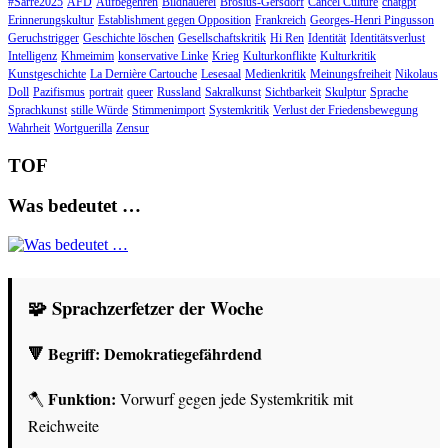
#Sarre2025
AFD
Aufbegehren
Bildhauerei
Brosius-Gersdorf
Cancel Culture
chatgpt
Erinnerungskultur
Establishment gegen Opposition
Frankreich
Georges-Henri Pingusson
Geruchstrigger
Geschichte löschen
Gesellschaftskritik
Hi Ren
Identität
Identitätsverlust
Intelligenz
Khmeimim
konservative Linke
Krieg
Kulturkonflikte
Kulturkritik
Kunstgeschichte
La Dernière Cartouche
Lesesaal
Medienkritik
Meinungsfreiheit
Nikolaus
Doll
Pazifismus
portrait
queer
Russland
Sakralkunst
Sichtbarkeit
Skulptur
Sprache
Sprachkunst
stille Würde
Stimmenimport
Systemkritik
Verlust der Friedensbewegung
Wahrheit
Wortguerilla
Zensur
TOF
Was bedeutet …
🧩 Sprachzerfetzer der Woche
🔻 Begriff:
Demokratiegefährdend
Funktion:
🪓
Vorwurf gegen jede Systemkritik mit
Reichweite