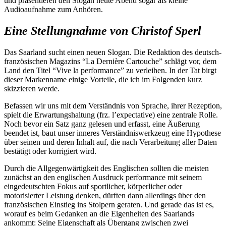
und präsentieren den Slogan heute Abend sogar als kleine
Audioaufnahme zum Anhören.
Eine Stellungnahme von
Christof Sperl
Das Saarland sucht einen neuen Slogan. Die Redaktion des deutsch-
französischen Magazins “La Dernière Cartouche” schlägt vor, dem
Land den Titel “Vive la performance” zu verleihen. In der Tat birgt
dieser Markenname einige Vorteile, die ich im Folgenden kurz
skizzieren werde.
Befassen wir uns mit dem Verständnis von Sprache, ihrer Rezeption,
spielt die Erwartungshaltung (frz. l’expectative) eine zentrale Rolle.
Noch bevor ein Satz ganz gelesen und erfasst, eine Äußerung
beendet ist, baut unser inneres Verständniswerkzeug eine Hypothese
über seinen und deren Inhalt auf, die nach Verarbeitung aller Daten
bestätigt oder korrigiert wird.
Durch die Allgegenwärtigkeit des Englischen sollten die meisten
zunächst an den englischen Ausdruck performance mit seinem
eingedeutschten Fokus auf sportlicher, körperlicher oder
motorisierter Leistung denken, dürften dann allerdings über den
französischen Einstieg ins Stolpern geraten. Und gerade das ist es,
worauf es beim Gedanken an die Eigenheiten des Saarlands
ankommt: Seine Eigenschaft als Übergang zwischen zwei