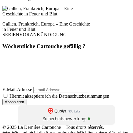
Gallien, Frankreich, Europa – Eine Geschichte
in Feuer und Blut
SERIENVORANKÜNDIGUNG
Wöchentliche Cartouche gefällig ?
Einmal pro Woche. Ohne Werbung. Ohne Filter. Dafür mit Haltung,
Schärfe und Analyse – direkt aus
La Dernière Cartouche
. Journalismus wie
er sein sollte: unbequem, unabhängig, unüberhörbar. 📬 Jetzt abonnieren –
und die nächste Kartusche trifft direkt bei dir ein.
(Abmeldung jederzeit möglich. Keine Weitergabe an Dritte. Kein Bullshit.)
E-Mail-Adresse
Hiermit akzeptiere ich die Datenschutzbestimmungen
Sicherheitsbewertung:
A
© 2025 La Dernière Cartouche – Tous droits réservés.
+++ Wir sind nicht die Sprachrohre der Mächtigen. +++ Wir folgen