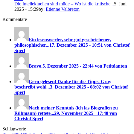
Die Intellektuellen sind müde – Wo ist die kritische...
5. Juni
2025 - 15:29
by:
Etienne Valbreton
Kommentare
Ein lesenswerter, sehr gut geschriebener,
philosophischer...
17. Dezember 2025 - 10:51 von Christof
Sperl
Bravo.
5. Dezember 2025 - 22:44 von Petitdanton
Gern gelesen! Danke für die Tipps. Gray
beschreibt wohl...
3. Dezember 2025 - 08:02 von Christof
Sperl
Nach meiner Kenntnis (ich las Biografien zu
Rühmann) rettete...
29. November 2025 - 17:48 von
Christof Sperl
Schlagworte