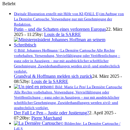
Beliebt
Digitale Illustration erstellt mit Hilfe von KI (DALL·E) im Auftrag von
La Dernière Cartouche. Verwendung nur mit Genehmigung der
Redaktion.
Putin – und die Schatten eines verlorenen Europas
22. März
2025 - 11:25
by:
Louis de la SARRE
© Bild: Johannes Hoffmann | La Dernière Cartouche Alle Rechte
vorbehalten. Verwendung, Vervielfältigung oder Veröffentlichung –
ganz oder in Auszügen – nur mit ausdrücklicher schriftlicher
Genehmigung. Zuwiderhandlungen werden zivil- und strafrechtlich
verfolgt.
Grandval & Hoffmann melden sich zurück
24. März 2025 -
08:52
by:
Louis de la SARRE
© Bild: Marie Le Pen| La Dernière Cartouche
Alle Rechte vorbehalten. Verwendung, Vervielfältigung oder
Veröffentlichung – ganz oder in Auszügen – nur mit ausdrücklicher
schriftlicher Genehmigung. Zuwiderhandlungen werden zivil- und
strafrechtlich verfolgt.
Der Fall Le Pen – Justiz oder Justierung?
2. April 2025 -
07:20
by:
Pierre Marchand
© Bildrechte: La Dernière Cartouche /
LdLS