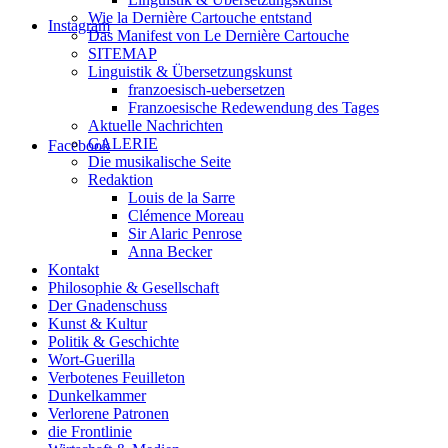
Wie la Dernière Cartouche entstand
Instagram
Das Manifest von Le Dernière Cartouche
SITEMAP
Linguistik & Übersetzungskunst
franzoesisch-uebersetzen
Franzoesische Redewendung des Tages
Aktuelle Nachrichten
GALERIE
Facebook
Die musikalische Seite
Redaktion
Louis de la Sarre
Clémence Moreau
Sir Alaric Penrose
Anna Becker
Kontakt
Philosophie & Gesellschaft
Der Gnadenschuss
Kunst & Kultur
Politik & Geschichte
Wort-Guerilla
Verbotenes Feuilleton
Dunkelkammer
Verlorene Patronen
die Frontlinie