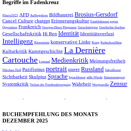
Begriffe im Fadenkreuz
Brosius-Gersdorf
AFD
Bildhauerei
#Sarre2025
Aufbegehren
Cancel Culture
chatgpt
Erinnerungskultur
Establishment gegen
Frankreich
Opposition
Georges-Henri Pingusson
Geruchstrigger
Geschichte löschen
Identität
Gesellschaftskritik
Hi Ren
Identitätsverlust
Intelligenz
konservative Linke
Khmeimim
Krieg
Kulturkonflikte
La Dernière
Kulturkritik
Kunstgeschichte
Cartouche
Medienkritik
Meinungsfreiheit
Lesesaal
portrait
Russland
Pazifismus
queer
Nikolaus Doll
Sakralkunst
Sprache
Sichtbarkeit
Skulptur
Sprachkunst
stille Würde
Stimmenimport
Zensur
Systemkritik
Wahrheit
Verlust der Friedensbewegung
Wortguerilla
BUCHEMPFEHLUNG DES MONATS
DEZEMBER 2025