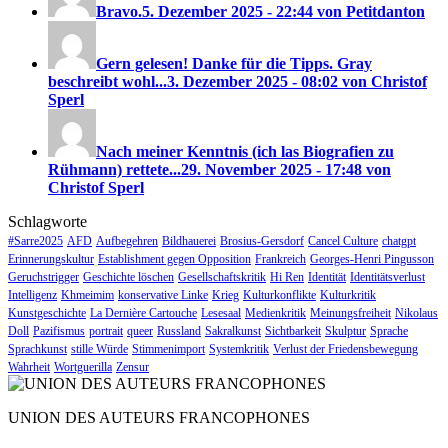
Bravo.
5. Dezember 2025 - 22:44 von Petitdanton
Gern gelesen! Danke für die Tipps. Gray
beschreibt wohl...
3. Dezember 2025 - 08:02 von Christof
Sperl
Nach meiner Kenntnis (ich las Biografien zu
Rühmann) rettete...
29. November 2025 - 17:48 von
Christof Sperl
Schlagworte
#Sarre2025
AFD
Aufbegehren
Bildhauerei
Brosius-Gersdorf
Cancel Culture
chatgpt
Erinnerungskultur
Establishment gegen Opposition
Frankreich
Georges-Henri Pingusson
Geruchstrigger
Geschichte löschen
Gesellschaftskritik
Hi Ren
Identität
Identitätsverlust
Intelligenz
Khmeimim
konservative Linke
Krieg
Kulturkonflikte
Kulturkritik
Kunstgeschichte
La Dernière Cartouche
Lesesaal
Medienkritik
Meinungsfreiheit
Nikolaus
Doll
Pazifismus
portrait
queer
Russland
Sakralkunst
Sichtbarkeit
Skulptur
Sprache
Sprachkunst
stille Würde
Stimmenimport
Systemkritik
Verlust der Friedensbewegung
Wahrheit
Wortguerilla
Zensur
UNION DES AUTEURS FRANCOPHONES