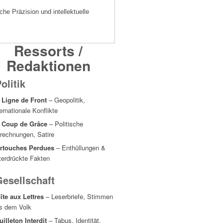
he Präzision und intellektuelle
Ressorts /
Redaktionen
olitik
 Ligne de Front
– Geopolitik,
ternationale Konflikte
 Coup de Grâce
– Politische
rechnungen, Satire
rtouches Perdues
– Enthüllungen &
terdrückte Fakten
Gesellschaft
îte aux Lettres
– Leserbriefe, Stimmen
s dem Volk
uilleton Interdit
– Tabus, Identität,