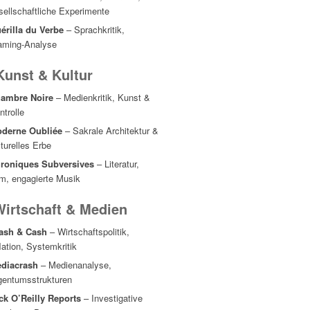
sellschaftliche Experimente
érilla du Verbe
– Sprachkritik,
aming-Analyse
Kunst & Kultur
ambre Noire
– Medienkritik, Kunst &
ntrolle
derne Oubliée
– Sakrale Architektur &
lturelles Erbe
roniques Subversives
– Literatur,
lm, engagierte Musik
Wirtschaft & Medien
ash & Cash
– Wirtschaftspolitik,
flation, Systemkritik
diacrash
– Medienanalyse,
gentumsstrukturen
ck O’Reilly Reports
– Investigative