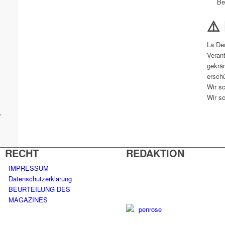
Be
⚠️
La De
Verant
gekrän
erschü
Wir sc
Wir sc
r
RECHT
REDAKTION
IMPRESSUM
Datenschutzerklärung
BEURTEILUNG DES
MAGAZINES