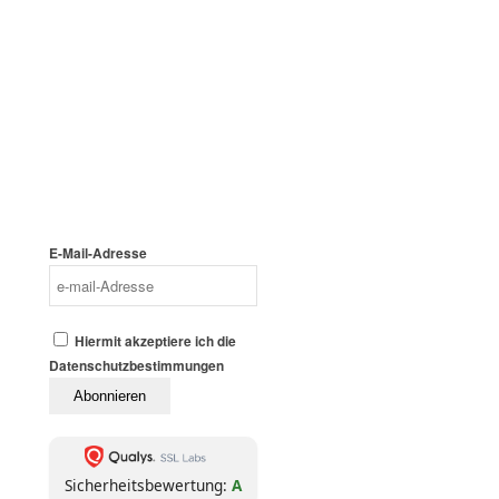
.
Dernière Cartouche
Journalismus wie er sein
sollte: unbequem,
unabhängig, unüberhörbar.
📬 Jetzt abonnieren – und
die nächste Kartusche trifft
direkt bei dir ein.
(Abmeldung jederzeit möglich. Keine
Weitergabe an Dritte. Kein Bullshit.)
E-Mail-Adresse
Hiermit akzeptiere ich die
Datenschutzbestimmungen
Sicherheitsbewertung:
A