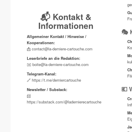
ge
Gu
📬 Kontakt &
Fr
Informationen
🎭 
Allgemeiner Kontakt / Hinweise /
Ch
Kooperationen:
Ko
📩
contact@la-derniere-cartouche.com
Mo
Leserbriefe an die Redaktion:
ku
✉️
boite@la-derniere-cartouche.com
Ch
Telegram-Kanal:
Fi
🔗
https://t.me/derniercartouche
💶 
Newsletter / Substack:
📨
Cr
https://substack.com/@ladernierecartouche
In
Me
Ei
Ja