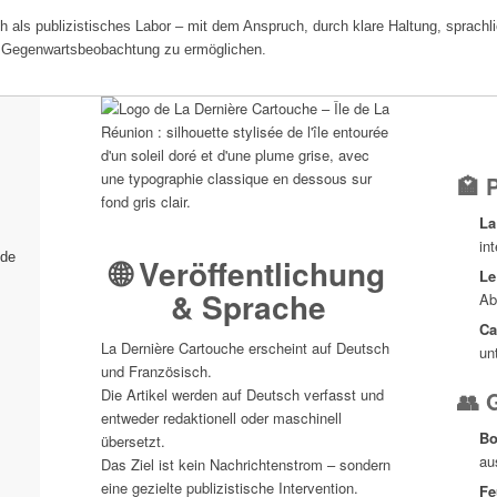
h als publizistisches Labor – mit dem Anspruch, durch klare Haltung, sprachlic
ge Gegenwartsbeobachtung zu ermöglichen.
🏩 P
La
in
 de
🌐 Veröffentlichung
Le
& Sprache
Ab
Ca
La Dernière Cartouche erscheint auf Deutsch
un
und Französisch.
Die Artikel werden auf Deutsch verfasst und
👥 
entweder redaktionell oder maschinell
Bo
übersetzt.
au
Das Ziel ist kein Nachrichtenstrom – sondern
eine gezielte publizistische Intervention.
Fe