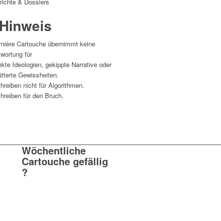
richte & Dossiers
 Hinweis
rnière Cartouche übernimmt keine
wortung für
kte Ideologien, gekippte Narrative oder
tterte Gewissheiten.
hreiben nicht für Algorithmen.
hreiben für den Bruch.
Wöchentliche
Cartouche gefällig
?
Einmal pro Woche. Ohne
Werbung. Ohne Filter. Dafür
mit Haltung, Schärfe und
Analyse – direkt aus
La