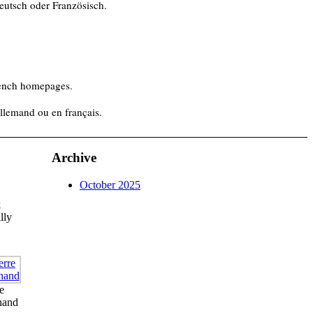
Deutsch oder Französisch.
rench homepages.
allemand ou en français.
Archive
October 2025
k
lly
e
hand