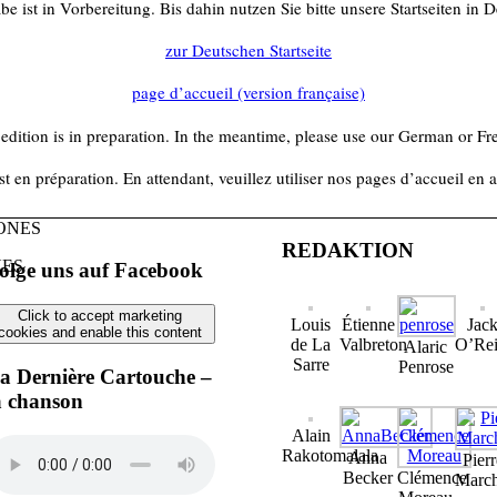
 ist in Vorbereitung. Bis dahin nutzen Sie bitte unsere Startseiten in 
zur Deutschen Startseite
page d’accueil (version française)
edition is in preparation. In the meantime, please use our German or F
st en préparation. En attendant, veuillez utiliser nos pages d’accueil en 
REDAKTION
NES
olge uns auf Facebook
Click to accept marketing
Louis
Étienne
Jac
cookies and enable this content
de La
Valbreton
O’Rei
Alaric
Sarre
Penrose
a Dernière Cartouche –
a chanson
Alain
Rakotomalala
Anna
Pierr
Becker
Clémence
Marc