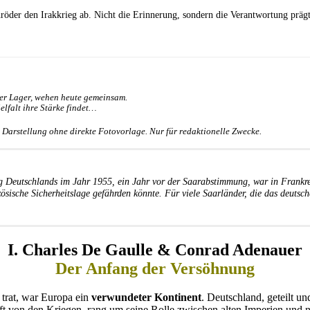
öder den Irakkrieg ab. Nicht die Erinnerung, sondern die Verantwortung prägt
her Lager, wehen heute gemeinsam.
ielfalt ihre Stärke findet…
e Darstellung ohne direkte Fotovorlage. Nur für redaktionelle Zwecke.
 Deutschlands im Jahr 1955, ein Jahr vor der Saarabstimmung, war in Frankrei
ösische Sicherheitslage gefährden könnte. Für viele Saarländer, die das deutsch
I. Charles De Gaulle & Conrad Adenauer
Der Anfang der Versöhnung
 trat, war Europa ein
verwundeter Kontinent
. Deutschland, geteilt u
höpft von den Kriegen, rang um seine Rolle zwischen alten Imperien und