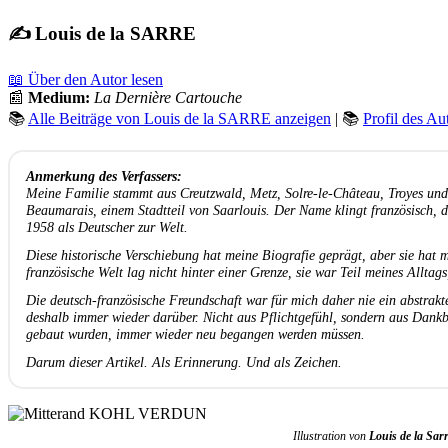
✍️ Louis de la SARRE
📖 Über den Autor lesen
📰
Medium:
La Dernière Cartouche
📚
Alle Beiträge von Louis de la SARRE anzeigen
| 📚
Profil des Au
Anmerkung des Verfassers:
Meine Familie stammt aus Creutzwald, Metz, Solre-le-Château, Troyes und
Beaumarais, einem Stadtteil von Saarlouis. Der Name klingt französisch, 
1958 als Deutscher zur Welt.
Diese historische Verschiebung hat meine Biografie geprägt, aber sie hat 
französische Welt lag nicht hinter einer Grenze, sie war Teil meines Allt
Die deutsch-französische Freundschaft war für mich daher nie ein abstrak
deshalb immer wieder darüber. Nicht aus Pflichtgefühl, sondern aus Dankbar
gebaut wurden, immer wieder neu begangen werden müssen.
Darum dieser Artikel. Als Erinnerung. Und als Zeichen.
Illustration von
Louis de la Sar