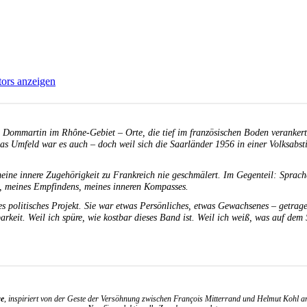
tors anzeigen
 Dommartin im Rhône-Gebiet – Orte, die tief im französischen Boden verankert 
das Umfeld war es auch – doch weil sich die Saarländer 1956 in einer Volksabs
meine innere Zugehörigkeit zu Frankreich nie geschmälert. Im Gegenteil: Sprach
ags, meines Empfindens, meines inneren Kompasses.
tes politisches Projekt. Sie war etwas Persönliches, etwas Gewachsenes – getra
keit. Weil ich spüre, wie kostbar dieses Band ist. Weil ich weiß, was auf dem 
re
, inspiriert von der Geste der Versöhnung zwischen François Mitterrand und Helmut Kohl a