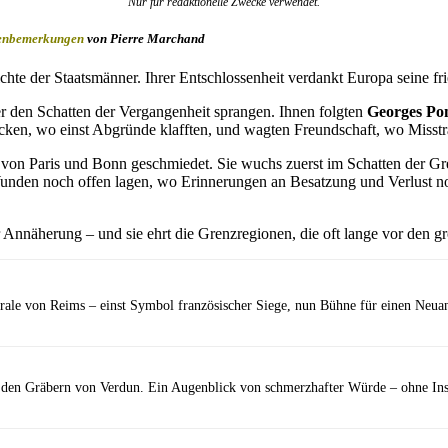
Nur für redaktionelle Zwecke verwendet.
enbemerkungen
von
Pierre Marchand
chte der Staatsmänner. Ihrer Entschlossenheit verdankt Europa seine f
er den Schatten der Vergangenheit sprangen. Ihnen folgten
Georges Po
cken, wo einst Abgründe klafften, und wagten Freundschaft, wo Misstr
von Paris und Bonn geschmiedet. Sie wuchs zuerst im Schatten der Gr
unden noch offen lagen, wo Erinnerungen an Besatzung und Verlust no
Annäherung – und sie ehrt die Grenzregionen, die oft lange vor den gr
ale von Reims – einst Symbol französischer Siege, nun Bühne für einen Neuan
 den Gräbern von Verdun. Ein Augenblick von schmerzhafter Würde – ohne Insz