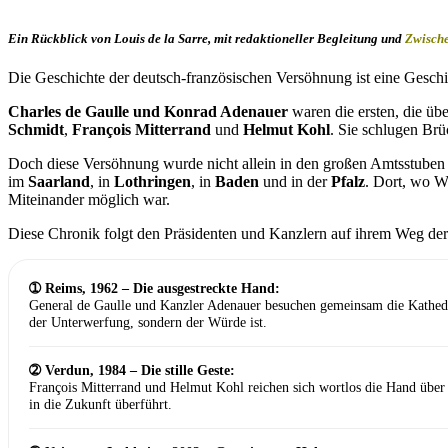
Ein Rückblick von
Louis de la Sarre
, mit redaktioneller Begleitung und
Zwisch
Die Geschichte der deutsch-französischen Versöhnung ist eine Geschi
Charles de Gaulle und Konrad Adenauer
waren die ersten, die üb
Schmidt
,
François Mitterrand
und
Helmut Kohl
. Sie schlugen Brü
Doch diese Versöhnung wurde nicht allein in den großen Amtsstuben 
im
Saarland
, in
Lothringen
, in
Baden
und in der
Pfalz
. Dort, wo W
Miteinander möglich war.
Diese Chronik folgt den Präsidenten und Kanzlern auf ihrem Weg der 
➀ Reims, 1962 – Die ausgestreckte Hand:
General de Gaulle und Kanzler Adenauer besuchen gemeinsam die Kathedr
der Unterwerfung, sondern der Würde ist.
➁ Verdun, 1984 – Die stille Geste:
François Mitterrand und Helmut Kohl reichen sich wortlos die Hand über
in die Zukunft überführt.