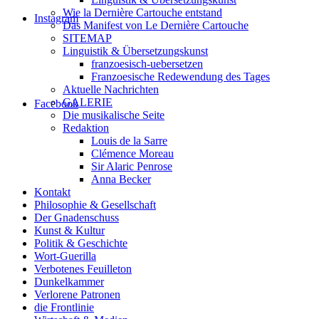
Wie la Dernière Cartouche entstand
Instagram
Das Manifest von Le Dernière Cartouche
SITEMAP
Linguistik & Übersetzungskunst
franzoesisch-uebersetzen
Franzoesische Redewendung des Tages
Aktuelle Nachrichten
GALERIE
Facebook
Die musikalische Seite
Redaktion
Louis de la Sarre
Clémence Moreau
Sir Alaric Penrose
Anna Becker
Kontakt
Philosophie & Gesellschaft
Der Gnadenschuss
Kunst & Kultur
Politik & Geschichte
Wort-Guerilla
Verbotenes Feuilleton
Dunkelkammer
Verlorene Patronen
die Frontlinie