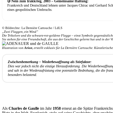
➂ Nein zum Irakkrieg, 2003 – Gemeinsame Haltung:
Frankreich und Deutschland lehnen unter Jacques Chirac und Gerhard Schr
eines geopolitischen Umbruchs.
© Bildrechte: La Dernière Cartouche / LdLS
„Zwei Flaggen, ein Wind”
Die Trikolore und die schwarz-rot-goldene Flagge – einst Symbole gegensätzlic
Sie stehen für eine Freundschaft, die aus der Geschichte gelernt hat und in der V
Illustration von
Arion
, erstellt exklusiv für
La Dernière Cartouche
. Künstlerisch
Zwischenbemerkung – Wiederbewaffnung als Störfaktor:
Dies war jedoch nicht die einzige Herausforderung. Die Wiederbewaffnung
und sah in der Wiederaufrüstung eine potenzielle Bedrohung, die die franz
besonders belastend.
Als
Charles de Gaulle
im Jahr
1958
erneut an die Spitze Frankreichs
Platz in der Welt. Frankreich, stolz auf seine Geschichte, aber ersc