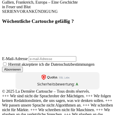
Gallien, Frankreich, Europa – Eine Geschichte
in Feuer und Blut
SERIENVORANKÜNDIGUNG
Wöchentliche Cartouche gefällig ?
Einmal pro Woche. Ohne Werbung. Ohne Filter. Dafür mit Haltung,
Schärfe und Analyse – direkt aus
La Dernière Cartouche
. Journalismus wie
er sein sollte: unbequem, unabhängig, unüberhörbar. 📬 Jetzt abonnieren –
und die nächste Kartusche trifft direkt bei dir ein.
(Abmeldung jederzeit möglich. Keine Weitergabe an Dritte. Kein Bullshit.)
E-Mail-Adresse
Hiermit akzeptiere ich die Datenschutzbestimmungen
Sicherheitsbewertung:
A
© 2025 La Dernière Cartouche – Tous droits réservés.
+++ Wir sind nicht die Sprachrohre der Mächtigen. +++ Wir folgen
keinen Redaktionslinien, die uns sagen, was wir denken sollen. +++
Wir passen unsere Sprache nicht Algorithmen an. +++ Wir schreiben
nicht für Märkte. +++ Wir schreiben nicht für Maschinen. +++ Wir
glauben an das verletzliche Sprechen. +++ Wir glauben an das