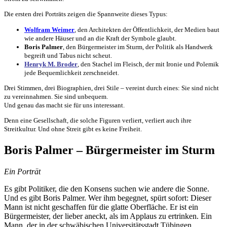
Die ersten drei Porträts zeigen die Spannweite dieses Typus:
Wolfram Weimer
, den Architekten der Öffentlichkeit, der Medien baut
wie andere Häuser und an die Kraft der Symbole glaubt.
Boris Palmer
, den Bürgermeister im Sturm, der Politik als Handwerk
begreift und Tabus nicht scheut.
Henryk M. Broder
, den Stachel im Fleisch, der mit Ironie und Polemik
jede Bequemlichkeit zerschneidet.
Drei Stimmen, drei Biographien, drei Stile – vereint durch eines: Sie sind nicht
zu vereinnahmen. Sie sind unbequem.
Und genau das macht sie für uns interessant.
Denn eine Gesellschaft, die solche Figuren verliert, verliert auch ihre
Streitkultur. Und ohne Streit gibt es keine Freiheit.
Boris Palmer – Bürgermeister im Sturm
Ein Porträt
Es gibt Politiker, die den Konsens suchen wie andere die Sonne.
Und es gibt Boris Palmer. Wer ihm begegnet, spürt sofort: Dieser
Mann ist nicht geschaffen für die glatte Oberfläche. Er ist ein
Bürgermeister, der lieber aneckt, als im Applaus zu ertrinken. Ein
Mann, der in der schwäbischen Universitätsstadt Tübingen