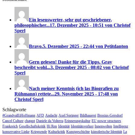
Ein lesenswerter, sehr gut geschriebener,
philosophischer...
17. Dezember 2025 - 10:51 von Christof
Sperl
Bravo.
5. Dezember 2025 - 22:44 von Petitdanton
Gern gelesen! Danke für die Tipps. Gray
beschreibt wohl...
3. Dezember 2025 - 08:02 von Christof
Sperl
Nach meiner Kenntnis (ich las Biografien zu
Rühmann) rettete...
29. November 2025 - 17:48 von
Christof Sperl
Schlagworte
#GrandvalEtHoffmann
AFD
Andacht
Axel Springer
Bildhauerei
Brosius-Gersdorf
Cancel Culture
chatgpt
Daniele da Volterra
Erinnerungskultur
EU power structures
Frankreich
Gesellschaftskritik
Hi Ren
Identität
Identitätsverlust
Innenwelten
Intelligenz
konservative Linke
Kriegsende
Kulturkritik
Kunstgeschichte
künstlerische Identität
La