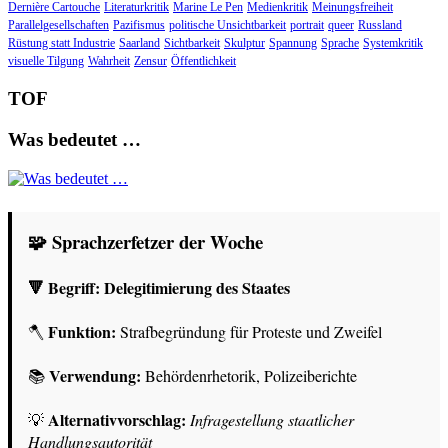
Dernière Cartouche
Literaturkritik
Marine Le Pen
Medienkritik
Meinungsfreiheit
Parallelgesellschaften
Pazifismus
politische Unsichtbarkeit
portrait
queer
Russland
Rüstung statt Industrie
Saarland
Sichtbarkeit
Skulptur
Spannung
Sprache
Systemkritik
visuelle Tilgung
Wahrheit
Zensur
Öffentlichkeit
TOF
Was bedeutet …
🧩 Sprachzerfetzer der Woche
🔻 Begriff:
Delegitimierung des Staates
Funktion:
🪓
Strafbegründung für Proteste und Zweifel
Verwendung:
📚
Behördenrhetorik, Polizeiberichte
Alternativvorschlag:
💡
Infragestellung staatlicher
Handlungsautorität