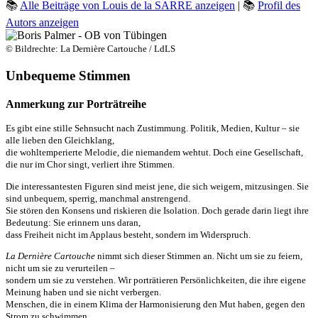
📚
Alle Beiträge von Louis de la SARRE anzeigen
| 📚
Profil des
Autors anzeigen
© Bildrechte: La Dernière Cartouche / LdLS
Unbequeme Stimmen
Anmerkung zur Porträtreihe
Es gibt eine stille Sehnsucht nach Zustimmung. Politik, Medien, Kultur – sie
alle lieben den Gleichklang,
die wohltemperierte Melodie, die niemandem wehtut. Doch eine Gesellschaft,
die nur im Chor singt, verliert ihre Stimmen.
Die interessantesten Figuren sind meist jene, die sich weigern, mitzusingen. Sie
sind unbequem, sperrig, manchmal anstrengend.
Sie stören den Konsens und riskieren die Isolation. Doch gerade darin liegt ihre
Bedeutung: Sie erinnern uns daran,
dass Freiheit nicht im Applaus besteht, sondern im Widerspruch.
La Dernière Cartouche
nimmt sich dieser Stimmen an. Nicht um sie zu feiern,
nicht um sie zu verurteilen –
sondern um sie zu verstehen. Wir porträtieren Persönlichkeiten, die ihre eigene
Meinung haben und sie nicht verbergen.
Menschen, die in einem Klima der Harmonisierung den Mut haben, gegen den
Strom zu schwimmen.