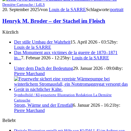
Dernière Cartouche / LdLS
20. September 2025
/
von
Louis de la SARRE
Schlagworte:
portrait
Henryk M. Broder – der Stachel im Fleisch
Kürzlich
Der stille Umbau der Wahrheit
15. April 2026 - 03:52
by:
Louis de la SARRE
Das Monument aux victimes de la guerre de 1870–1871
in...
7. Februar 2026 - 12:25
by:
Louis de la SARRE
Unter dem Dach der Bedeutung
29. Januar 2026 - 09:04
by:
Pierre Marchand
Symbolbild / KI-generierte Illustration Redaktion La Dernière
Cartouche
Strom, Wärme und der Ernstfall
6. Januar 2026 - 16:21
by:
Pierre Marchand
Beliebt
Digitale Illustration erstellt mit Hilfe von KI (DALL·E) im Auftrag von