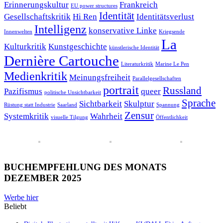
Erinnerungskultur
Frankreich
EU power structures
Identität
Gesellschaftskritik
Hi Ren
Identitätsverlust
Intelligenz
konservative Linke
Innenwelten
Kriegsende
La
Kulturkritik
Kunstgeschichte
künstlerische Identität
Dernière Cartouche
Literaturkritik
Marine Le Pen
Medienkritik
Meinungsfreiheit
Parallelgesellschaften
portrait
Russland
Pazifismus
queer
politische Unsichtbarkeit
Sprache
Sichtbarkeit
Skulptur
Rüstung statt Industrie
Saarland
Spannung
Zensur
Systemkritik
Wahrheit
visuelle Tilgung
Öffentlichkeit
BUCHEMPFEHLUNG DES MONATS
DEZEMBER 2025
Werbe hier
Beliebt