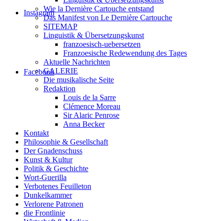
Wie la Dernière Cartouche entstand
Instagram
Das Manifest von Le Dernière Cartouche
SITEMAP
Linguistik & Übersetzungskunst
franzoesisch-uebersetzen
Franzoesische Redewendung des Tages
Aktuelle Nachrichten
GALERIE
Facebook
Die musikalische Seite
Redaktion
Louis de la Sarre
Clémence Moreau
Sir Alaric Penrose
Anna Becker
Kontakt
Philosophie & Gesellschaft
Der Gnadenschuss
Kunst & Kultur
Politik & Geschichte
Wort-Guerilla
Verbotenes Feuilleton
Dunkelkammer
Verlorene Patronen
die Frontlinie