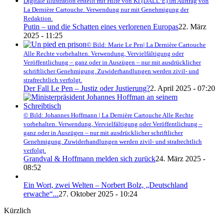
Digitale Illustration erstellt mit Hilfe von KI (DALL·E) im Auftrag von
La Dernière Cartouche. Verwendung nur mit Genehmigung der
Redaktion.
Putin – und die Schatten eines verlorenen Europas
22. März
2025 - 11:25
© Bild: Marie Le Pen| La Dernière Cartouche
Alle Rechte vorbehalten. Verwendung, Vervielfältigung oder
Veröffentlichung – ganz oder in Auszügen – nur mit ausdrücklicher
schriftlicher Genehmigung. Zuwiderhandlungen werden zivil- und
strafrechtlich verfolgt.
Der Fall Le Pen – Justiz oder Justierung?
2. April 2025 - 07:20
© Bild: Johannes Hoffmann | La Dernière Cartouche Alle Rechte
vorbehalten. Verwendung, Vervielfältigung oder Veröffentlichung –
ganz oder in Auszügen – nur mit ausdrücklicher schriftlicher
Genehmigung. Zuwiderhandlungen werden zivil- und strafrechtlich
verfolgt.
Grandval & Hoffmann melden sich zurück
24. März 2025 -
08:52
Ein Wort, zwei Welten – Norbert Bolz, „Deutschland
erwache“...
27. Oktober 2025 - 10:24
Kürzlich