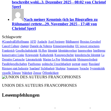
beschreibt wohl...
3. Dezember 2025 - 08:02 von Christof
Sperl
Nach meiner Kenntnis (ich las Biografien zu
Rühmann) rettete...
29. November 2025 - 17:48 von
Christof Sperl
Schlagworte
#GrandvalEtHoffmann
AFD
Andacht
Axel Springer
Bildhauerei
Brosius-Gersdorf
Cancel Culture
chatgpt
Daniele da Volterra
Erinnerungskultur
EU power structures
Frankreich
Gesellschaftskritik
Hi Ren
Identität
Identitätsverlust
Innenwelten
Intelligenz
konservative Linke
Kriegsende
Kulturkritik
Kunstgeschichte
künstlerische Identität
La
Dernière Cartouche
Literaturkritik
Marine Le Pen
Medienkritik
Meinungsfreiheit
Parallelgesellschaften
Pazifismus
politische Unsichtbarkeit
portrait
queer
Russland
Rüstung statt Industrie
Saarland
Sichtbarkeit
Skulptur
Spannung
Sprache
Systemkritik
visuelle Tilgung
Wahrheit
Zensur
Öffentlichkeit
UNION DES AUTEURS FRANCOPHONES
Leseempfehlungen