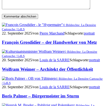
© Bildrechte: La Dernière
Cartouche / LdLS
22. September 2025
/
von
Pierre Marchand
Schlagworte:
portrait
François Grosdidier – der Handwerker von Metz
© Bildrechte: La Dernière
Cartouche / LdLS
20. September 2025
/
von
Louis de la SARRE
Schlagworte:
portrait
Wolfram Weimer – Architekt der Öffentlichkeit
© Bildrechte: La Dernière Cartouche
/ LdLS
20. September 2025
/
von
Louis de la SARRE
Schlagworte:
portrait
Boris Palmer – Bürgermeister im Sturm
© Bildrechte: La