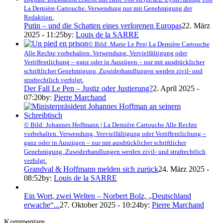
La Dernière Cartouche. Verwendung nur mit Genehmigung der
Redaktion.
Putin – und die Schatten eines verlorenen Europas
22. März
2025 - 11:25
by:
Louis de la SARRE
© Bild: Marie Le Pen| La Dernière Cartouche
Alle Rechte vorbehalten. Verwendung, Vervielfältigung oder
Veröffentlichung – ganz oder in Auszügen – nur mit ausdrücklicher
schriftlicher Genehmigung. Zuwiderhandlungen werden zivil- und
strafrechtlich verfolgt.
Der Fall Le Pen – Justiz oder Justierung?
2. April 2025 -
07:20
by:
Pierre Marchand
© Bild: Johannes Hoffmann | La Dernière Cartouche Alle Rechte
vorbehalten. Verwendung, Vervielfältigung oder Veröffentlichung –
ganz oder in Auszügen – nur mit ausdrücklicher schriftlicher
Genehmigung. Zuwiderhandlungen werden zivil- und strafrechtlich
verfolgt.
Grandval & Hoffmann melden sich zurück
24. März 2025 -
08:52
by:
Louis de la SARRE
Ein Wort, zwei Welten – Norbert Bolz, „Deutschland
erwache“...
27. Oktober 2025 - 10:24
by:
Pierre Marchand
Kommentare