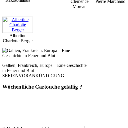
Rakotomalala
Clémence
Pierre Marchand
Moreau
Albertine
Charlotte Berger
Gallien, Frankreich, Europa – Eine Geschichte
in Feuer und Blut
SERIENVORANKÜNDIGUNG
Wöchentliche Cartouche gefällig ?
Einmal pro Woche. Ohne Werbung. Ohne Filter. Dafür mit Haltung,
Schärfe und Analyse – direkt aus
La Dernière Cartouche
. Journalismus wie
er sein sollte: unbequem, unabhängig, unüberhörbar. 📬 Jetzt abonnieren –
und die nächste Kartusche trifft direkt bei dir ein.
(Abmeldung jederzeit möglich. Keine Weitergabe an Dritte. Kein Bullshit.)