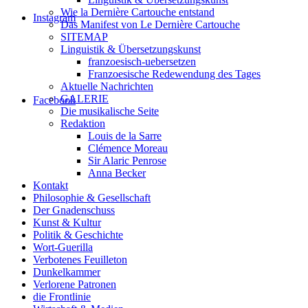
Wie la Dernière Cartouche entstand
Instagram
Das Manifest von Le Dernière Cartouche
SITEMAP
Linguistik & Übersetzungskunst
franzoesisch-uebersetzen
Franzoesische Redewendung des Tages
Aktuelle Nachrichten
GALERIE
Facebook
Die musikalische Seite
Redaktion
Louis de la Sarre
Clémence Moreau
Sir Alaric Penrose
Anna Becker
Kontakt
Philosophie & Gesellschaft
Der Gnadenschuss
Kunst & Kultur
Politik & Geschichte
Wort-Guerilla
Verbotenes Feuilleton
Dunkelkammer
Verlorene Patronen
die Frontlinie