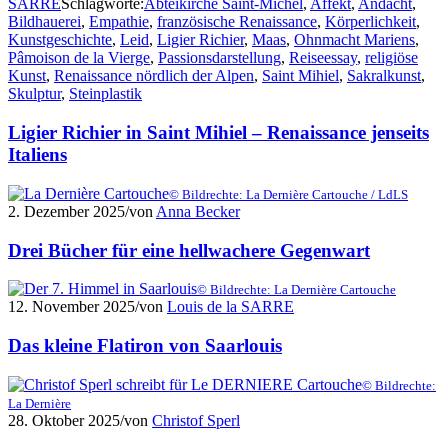
SARRE
Schlagworte:
Abteikirche Saint-Michel
,
Affekt
,
Andacht
,
Bildhauerei
,
Empathie
,
französische Renaissance
,
Körperlichkeit
,
Kunstgeschichte
,
Leid
,
Ligier Richier
,
Maas
,
Ohnmacht Mariens
,
Pâmoison de la Vierge
,
Passionsdarstellung
,
Reiseessay
,
religiöse
Kunst
,
Renaissance nördlich der Alpen
,
Saint Mihiel
,
Sakralkunst
,
Skulptur
,
Steinplastik
Ligier Richier in Saint Mihiel – Renaissance jenseits
Italiens
© Bildrechte: La Dernière Cartouche / LdLS
2. Dezember 2025
/
von
Anna Becker
Drei Bücher für eine hellwachere Gegenwart
© Bildrechte: La Dernière Cartouche
12. November 2025
/
von
Louis de la SARRE
Das kleine Flatiron von Saarlouis
© Bildrechte:
La Dernière
28. Oktober 2025
/
von
Christof Sperl