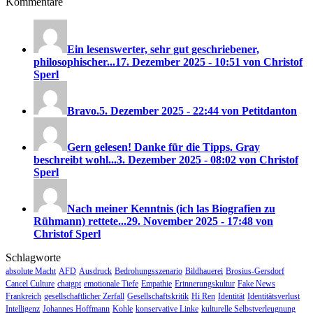
Kommentare
Ein lesenswerter, sehr gut geschriebener,
philosophischer...
17. Dezember 2025 - 10:51 von Christof
Sperl
Bravo.
5. Dezember 2025 - 22:44 von Petitdanton
Gern gelesen! Danke für die Tipps. Gray
beschreibt wohl...
3. Dezember 2025 - 08:02 von Christof
Sperl
Nach meiner Kenntnis (ich las Biografien zu
Rühmann) rettete...
29. November 2025 - 17:48 von
Christof Sperl
Schlagworte
absolute Macht
AFD
Ausdruck
Bedrohungsszenario
Bildhauerei
Brosius-Gersdorf
Cancel Culture
chatgpt
emotionale Tiefe
Empathie
Erinnerungskultur
Fake News
Frankreich
gesellschaftlicher Zerfall
Gesellschaftskritik
Hi Ren
Identität
Identitätsverlust
Intelligenz
Johannes Hoffmann
Kohle
konservative Linke
kulturelle Selbstverleugnung