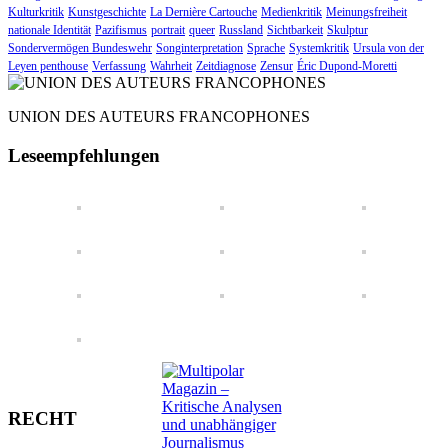
Kulturkritik
Kunstgeschichte
La Dernière Cartouche
Medienkritik
Meinungsfreiheit
nationale Identität
Pazifismus
portrait
queer
Russland
Sichtbarkeit
Skulptur
Sondervermögen Bundeswehr
Songinterpretation
Sprache
Systemkritik
Ursula von der
Leyen penthouse
Verfassung
Wahrheit
Zeitdiagnose
Zensur
Éric Dupond-Moretti
UNION DES AUTEURS FRANCOPHONES
Leseempfehlungen
RECHT