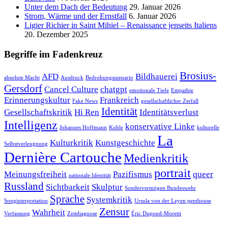
Unter dem Dach der Bedeutung
29. Januar 2026
Strom, Wärme und der Ernstfall
6. Januar 2026
Ligier Richier in Saint Mihiel – Renaissance jenseits Italiens
20. Dezember 2025
Begriffe im Fadenkreuz
Brosius-
AFD
Bildhauerei
absolute Macht
Ausdruck
Bedrohungsszenario
Gersdorf
Cancel Culture
chatgpt
emotionale Tiefe
Empathie
Erinnerungskultur
Frankreich
Fake News
gesellschaftlicher Zerfall
Identität
Gesellschaftskritik
Hi Ren
Identitätsverlust
Intelligenz
konservative Linke
Johannes Hoffmann
Kohle
kulturelle
La
Kulturkritik
Kunstgeschichte
Selbstverleugnung
Dernière Cartouche
Medienkritik
portrait
Meinungsfreiheit
Pazifismus
queer
nationale Identität
Russland
Sichtbarkeit
Skulptur
Sondervermögen Bundeswehr
Sprache
Systemkritik
Songinterpretation
Ursula von der Leyen penthouse
Zensur
Wahrheit
Verfassung
Zeitdiagnose
Éric Dupond-Moretti