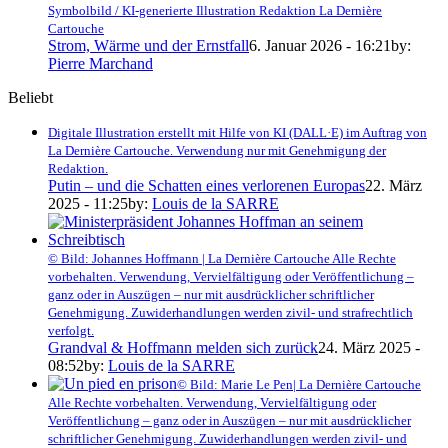
Symbolbild / KI-generierte Illustration Redaktion La Dernière
Cartouche
Strom, Wärme und der Ernstfall
6. Januar 2026 - 16:21
by:
Pierre Marchand
Beliebt
Digitale Illustration erstellt mit Hilfe von KI (DALL·E) im Auftrag von
La Dernière Cartouche. Verwendung nur mit Genehmigung der
Redaktion.
Putin – und die Schatten eines verlorenen Europas
22. März
2025 - 11:25
by:
Louis de la SARRE
© Bild: Johannes Hoffmann | La Dernière Cartouche Alle Rechte
vorbehalten. Verwendung, Vervielfältigung oder Veröffentlichung –
ganz oder in Auszügen – nur mit ausdrücklicher schriftlicher
Genehmigung. Zuwiderhandlungen werden zivil- und strafrechtlich
verfolgt.
Grandval & Hoffmann melden sich zurück
24. März 2025 -
08:52
by:
Louis de la SARRE
© Bild: Marie Le Pen| La Dernière Cartouche
Alle Rechte vorbehalten. Verwendung, Vervielfältigung oder
Veröffentlichung – ganz oder in Auszügen – nur mit ausdrücklicher
schriftlicher Genehmigung. Zuwiderhandlungen werden zivil- und