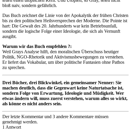
teilen einen utopischen Kern. Und Utopien, so Gray, seien nicht
bloß naiv, sondern gefährlich.
Das Buch zeichnet die Linie von der Apokalytik der frühen Christen
bis zu den politischen Heilsversprechen der Moderne. Die Pointe ist
hart: Die Gewalt des 20. Jahrhunderts war kein Betriebsunfall,
sondern die logische Folge einer Ideologie, die sich als Vernunft
ausgibt.
Warum wir das Buch empfehlen ?:
Weil Grays Analyse hilft, den moralischen Überschuss heutiger
Politik, NGO-Rhetorik und Aktivismusbewegungen zu verstehen.
Er liefert das Vokabular, um über politische Fantasien ohne Pathos
zu sprechen.
Drei Bücher, drei Blickwinkel, ein gemeinsamer Nenner: Sie
machen deutlich, dass die Gegenwart keine Naturtatsache ist,
sondern Folge von Erwartung, Ideologie und Müdigkeit. Wer
etwas ändern will, muss zuerst verstehen, warum alles so wirkt,
als könne es nicht anders sein.
Der letzte Kommentar und 3 andere Kommentare müssen
genehmigt werden.
1
Antwort