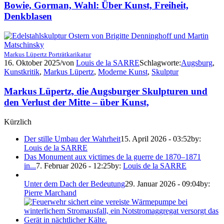
Bowie, Gorman, Wahl: Über Kunst, Freiheit,
Denkblasen
Markus Lüpertz Porträtkarikatur
16. Oktober 2025
/
von
Louis de la SARRE
Schlagworte:
Augsburg
,
Kunstkritik
,
Markus Lüpertz
,
Moderne Kunst
,
Skulptur
Markus Lüpertz, die Augsburger Skulpturen und
den Verlust der Mitte – über Kunst,
Kürzlich
Der stille Umbau der Wahrheit
15. April 2026 - 03:52
by:
Louis de la SARRE
Das Monument aux victimes de la guerre de 1870–1871
in...
7. Februar 2026 - 12:25
by:
Louis de la SARRE
Unter dem Dach der Bedeutung
29. Januar 2026 - 09:04
by:
Pierre Marchand