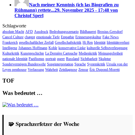
Nach meiner Kenntnis (ich las Biografien zu
Rühmann) rettete...
29. November 2025 - 17:48 von
Christof Sperl
Schlagworte
absolute Macht
AFD
Ausdruck
Bedrohungsszenario
Bildhauerei
Brosius-Gersdorf
Cancel Culture
chatgpt
emotionale Tiefe
Empathie
Erinnerungskultur
Fake News
Frankreich
gesellschaftlicher Zerfall
Gesellschaftskritik
Hi Ren
Identität
Identitätsverlust
Intelligenz
Johannes Hoffmann
Kohle
konservative Linke
kulturelle Selbstverleugnung
Kulturkritik
Kunstgeschichte
La Dernière Cartouche
Medienkritik
Meinungsfreiheit
nationale Identität
Pazifismus
portrait
queer
Russland
Sichtbarkeit
Skulptur
Sondervermögen Bundeswehr
Songinterpretation
Sprache
Systemkritik
Ursula von der
Leyen penthouse
Verfassung
Wahrheit
Zeitdiagnose
Zensur
Éric Dupond-Moretti
TOF
Was bedeutet …
🧩 Sprachzerfetzer der Woche