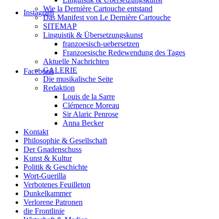
Wie la Dernière Cartouche entstand
Instagram
Das Manifest von Le Dernière Cartouche
SITEMAP
Linguistik & Übersetzungskunst
franzoesisch-uebersetzen
Franzoesische Redewendung des Tages
Aktuelle Nachrichten
GALERIE
Facebook
Die musikalische Seite
Redaktion
Louis de la Sarre
Clémence Moreau
Sir Alaric Penrose
Anna Becker
Kontakt
Philosophie & Gesellschaft
Der Gnadenschuss
Kunst & Kultur
Politik & Geschichte
Wort-Guerilla
Verbotenes Feuilleton
Dunkelkammer
Verlorene Patronen
die Frontlinie