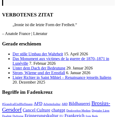
VERBOTENES ZITAT
„Ironie ist die letzte Form der Freiheit.“
– Anatole France
| Literatur
Gerade erschienen
Der stille Umbau der Wahrheit
15. April 2026
Das Monument aux victimes de la guerre de 1870–1871 in
Lunéville
7. Februar 2026
Unter dem Dach der Bedeutung
29. Januar 2026
Strom, Wärme und der Ernstfall
6. Januar 2026
Ligier Richier in Saint Mihiel – Renaissance jenseits Italiens
20. Dezember 2025
Begriffe im Fadenkreuz
Brosius-
AFD
Bildhauerei
#GrandvalUndHoffmann
Arbeiterkultur
ARD
Gersdorf
Cancel Culture
chatgpt
Denkverbot Medien
Digitaler Lärm
Erinnerungskultur
Frankreich
Dualität
Duftreise
EU
freie Rede