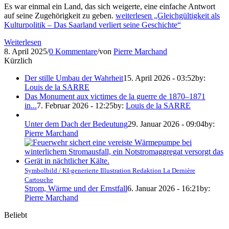
Es war einmal ein Land, das sich weigerte, eine einfache Antwort
auf seine Zugehörigkeit zu geben.
weiterlesen
„Gleichgültigkeit als
Kulturpolitik – Das Saarland verliert seine Geschichte“
Weiterlesen
8. April 2025
/
0 Kommentare
/
von
Pierre Marchand
Kürzlich
Der stille Umbau der Wahrheit
15. April 2026 - 03:52
by:
Louis de la SARRE
Das Monument aux victimes de la guerre de 1870–1871
in...
7. Februar 2026 - 12:25
by:
Louis de la SARRE
Unter dem Dach der Bedeutung
29. Januar 2026 - 09:04
by:
Pierre Marchand
Symbolbild / KI-generierte Illustration Redaktion La Dernière
Cartouche
Strom, Wärme und der Ernstfall
6. Januar 2026 - 16:21
by:
Pierre Marchand
Beliebt