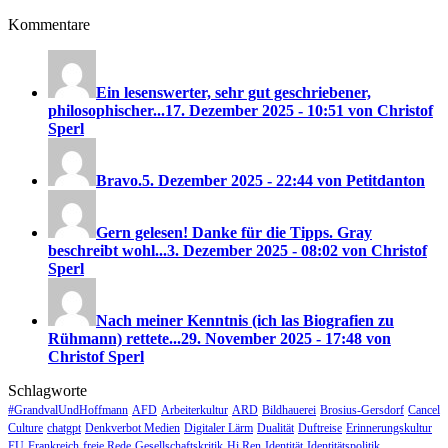
Kommentare
Ein lesenswerter, sehr gut geschriebener,
philosophischer...
17. Dezember 2025 - 10:51 von Christof
Sperl
Bravo.
5. Dezember 2025 - 22:44 von Petitdanton
Gern gelesen! Danke für die Tipps. Gray
beschreibt wohl...
3. Dezember 2025 - 08:02 von Christof
Sperl
Nach meiner Kenntnis (ich las Biografien zu
Rühmann) rettete...
29. November 2025 - 17:48 von
Christof Sperl
Schlagworte
#GrandvalUndHoffmann
AFD
Arbeiterkultur
ARD
Bildhauerei
Brosius-Gersdorf
Cancel
Culture
chatgpt
Denkverbot Medien
Digitaler Lärm
Dualität
Duftreise
Erinnerungskultur
EU
Frankreich
freie Rede
Gesellschaftskritik
Hi Ren
Identität
Identitätspolitik