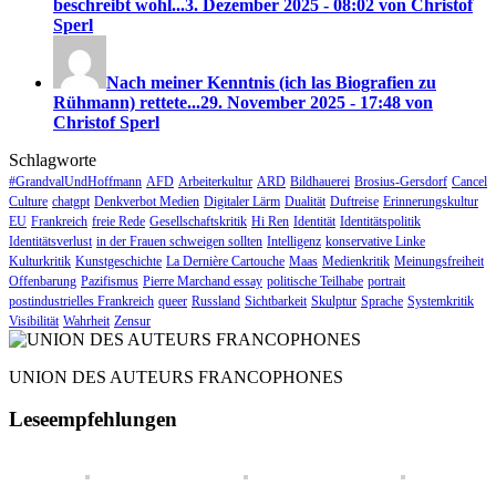
beschreibt wohl...
3. Dezember 2025 - 08:02 von Christof
Sperl
Nach meiner Kenntnis (ich las Biografien zu
Rühmann) rettete...
29. November 2025 - 17:48 von
Christof Sperl
Schlagworte
#GrandvalUndHoffmann
AFD
Arbeiterkultur
ARD
Bildhauerei
Brosius-Gersdorf
Cancel
Culture
chatgpt
Denkverbot Medien
Digitaler Lärm
Dualität
Duftreise
Erinnerungskultur
EU
Frankreich
freie Rede
Gesellschaftskritik
Hi Ren
Identität
Identitätspolitik
Identitätsverlust
in der Frauen schweigen sollten
Intelligenz
konservative Linke
Kulturkritik
Kunstgeschichte
La Dernière Cartouche
Maas
Medienkritik
Meinungsfreiheit
Offenbarung
Pazifismus
Pierre Marchand essay
politische Teilhabe
portrait
postindustrielles Frankreich
queer
Russland
Sichtbarkeit
Skulptur
Sprache
Systemkritik
Visibilität
Wahrheit
Zensur
UNION DES AUTEURS FRANCOPHONES
Leseempfehlungen