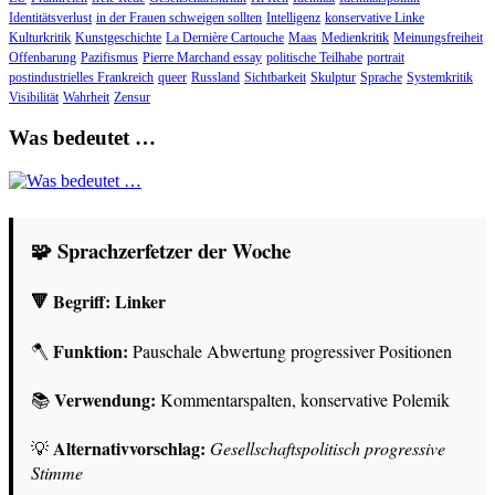
Identitätsverlust
in der Frauen schweigen sollten
Intelligenz
konservative Linke
Kulturkritik
Kunstgeschichte
La Dernière Cartouche
Maas
Medienkritik
Meinungsfreiheit
Offenbarung
Pazifismus
Pierre Marchand essay
politische Teilhabe
portrait
postindustrielles Frankreich
queer
Russland
Sichtbarkeit
Skulptur
Sprache
Systemkritik
Visibilität
Wahrheit
Zensur
Was bedeutet …
🧩 Sprachzerfetzer der Woche
🔻 Begriff:
Linker
Funktion:
🪓
Pauschale Abwertung progressiver Positionen
Verwendung:
📚
Kommentarspalten, konservative Polemik
Alternativvorschlag:
💡
Gesellschaftspolitisch progressive
Stimme