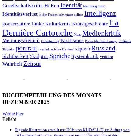
Identität
Gesellschaftskritik
Hi Ren
Identitätspolitik
Intelligenz
Identitätsverlust
in der Frauen schweigen sollten
La
konservative Linke
Kulturkritik
Kunstgeschichte
Dernière Cartouche
Medienkritik
Maas
Meinungsfreiheit
Pazifismus
Offenbarung
Pierre Marchand essay
politische
portrait
Russland
queer
Teilhabe
postindustrielles Frankreich
Sprache
Sichtbarkeit
Skulptur
Systemkritik
Visibilität
Zensur
Wahrheit
BUCHEMPFEHLUNG DES MONATS
DEZEMBER 2025
Werbe hier
Beliebt
Digitale Illustration erstellt mit Hilfe von KI (DALL·E) im Auftrag von
La Dernière Cartouche. Verwendung nur mit Genehmigung der