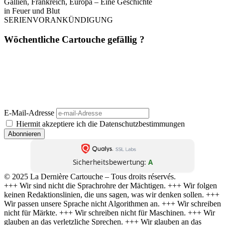
Gallien, Frankreich, Europa – Eine Geschichte
in Feuer und Blut
SERIENVORANKÜNDIGUNG
Wöchentliche Cartouche gefällig ?
Einmal pro Woche. Ohne Werbung. Ohne Filter. Dafür mit Haltung,
Schärfe und Analyse – direkt aus
La Dernière Cartouche
. Journalismus wie
er sein sollte: unbequem, unabhängig, unüberhörbar. 📬 Jetzt abonnieren –
und die nächste Kartusche trifft direkt bei dir ein.
(Abmeldung jederzeit möglich. Keine Weitergabe an Dritte. Kein Bullshit.)
E-Mail-Adresse
Hiermit akzeptiere ich die Datenschutzbestimmungen
Sicherheitsbewertung:
A
© 2025 La Dernière Cartouche – Tous droits réservés.
+++ Wir sind nicht die Sprachrohre der Mächtigen. +++ Wir folgen
keinen Redaktionslinien, die uns sagen, was wir denken sollen. +++
Wir passen unsere Sprache nicht Algorithmen an. +++ Wir schreiben
nicht für Märkte. +++ Wir schreiben nicht für Maschinen. +++ Wir
glauben an das verletzliche Sprechen. +++ Wir glauben an das