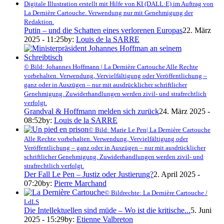
Digitale Illustration erstellt mit Hilfe von KI (DALL·E) im Auftrag von
La Dernière Cartouche. Verwendung nur mit Genehmigung der
Redaktion.
Putin – und die Schatten eines verlorenen Europas
22. März
2025 - 11:25
by:
Louis de la SARRE
© Bild: Johannes Hoffmann | La Dernière Cartouche Alle Rechte
vorbehalten. Verwendung, Vervielfältigung oder Veröffentlichung –
ganz oder in Auszügen – nur mit ausdrücklicher schriftlicher
Genehmigung. Zuwiderhandlungen werden zivil- und strafrechtlich
verfolgt.
Grandval & Hoffmann melden sich zurück
24. März 2025 -
08:52
by:
Louis de la SARRE
© Bild: Marie Le Pen| La Dernière Cartouche
Alle Rechte vorbehalten. Verwendung, Vervielfältigung oder
Veröffentlichung – ganz oder in Auszügen – nur mit ausdrücklicher
schriftlicher Genehmigung. Zuwiderhandlungen werden zivil- und
strafrechtlich verfolgt.
Der Fall Le Pen – Justiz oder Justierung?
2. April 2025 -
07:20
by:
Pierre Marchand
© Bildrechte: La Dernière Cartouche /
LdLS
Die Intellektuellen sind müde – Wo ist die kritische...
5. Juni
2025 - 15:29
by:
Etienne Valbreton