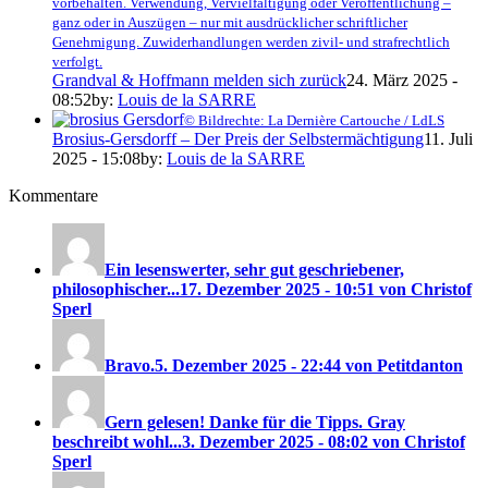
vorbehalten. Verwendung, Vervielfältigung oder Veröffentlichung –
ganz oder in Auszügen – nur mit ausdrücklicher schriftlicher
Genehmigung. Zuwiderhandlungen werden zivil- und strafrechtlich
verfolgt.
Grandval & Hoffmann melden sich zurück
24. März 2025 -
08:52
by:
Louis de la SARRE
© Bildrechte: La Dernière Cartouche / LdLS
Brosius-Gersdorff – Der Preis der Selbstermächtigung
11. Juli
2025 - 15:08
by:
Louis de la SARRE
Kommentare
Ein lesenswerter, sehr gut geschriebener,
philosophischer...
17. Dezember 2025 - 10:51 von Christof
Sperl
Bravo.
5. Dezember 2025 - 22:44 von Petitdanton
Gern gelesen! Danke für die Tipps. Gray
beschreibt wohl...
3. Dezember 2025 - 08:02 von Christof
Sperl