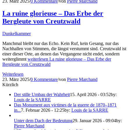
23. März 2025
/
0 Kommentare
/
von
Pierre Marchand
La ruine glorieuse – Das Erbe der
Bergleute von Creutzwald
Dunkelkammer
Manchmal bleibt nur das Echo. Kein Ruf, kein Gesang, nur das
Nachhallen von Stimmen, die längst verstummt sind. Creutzwald ist
einer dieser Orte, an denen das Vergangene nicht endet, sondern
weiterglimmt
weiterlesen
La ruine glorieuse – Das Erbe der
Bergleute von Creutzwald
Weiterlesen
23. März 2025
/
0 Kommentare
/
von
Pierre Marchand
Kürzlich
Der stille Umbau der Wahrheit
15. April 2026 - 03:52
by:
Louis de la SARRE
Das Monument aux victimes de la guerre de 1870–1871
in...
7. Februar 2026 - 12:25
by:
Louis de la SARRE
Unter dem Dach der Bedeutung
29. Januar 2026 - 09:04
by:
Pierre Marchand