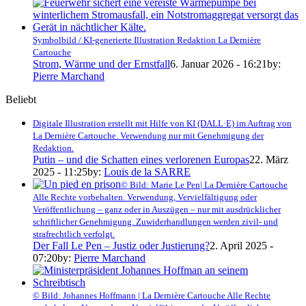
Symbolbild / KI-generierte Illustration Redaktion La Dernière
Cartouche
Strom, Wärme und der Ernstfall
6. Januar 2026 - 16:21
by:
Pierre Marchand
Beliebt
Digitale Illustration erstellt mit Hilfe von KI (DALL·E) im Auftrag von
La Dernière Cartouche. Verwendung nur mit Genehmigung der
Redaktion.
Putin – und die Schatten eines verlorenen Europas
22. März
2025 - 11:25
by:
Louis de la SARRE
© Bild: Marie Le Pen| La Dernière Cartouche
Alle Rechte vorbehalten. Verwendung, Vervielfältigung oder
Veröffentlichung – ganz oder in Auszügen – nur mit ausdrücklicher
schriftlicher Genehmigung. Zuwiderhandlungen werden zivil- und
strafrechtlich verfolgt.
Der Fall Le Pen – Justiz oder Justierung?
2. April 2025 -
07:20
by:
Pierre Marchand
© Bild: Johannes Hoffmann | La Dernière Cartouche Alle Rechte