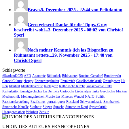
Bravo.
5. Dezember 2025 - 22:44 von Petitdanton
Gern gelesen! Danke für die Tipps. Gray
beschreibt wohl...
3. Dezember 2025 - 08:02 von Christof
Sperl
Nach meiner Kenntnis (ich las Biografien zu
Rühmann) rettete...
29. November 2025 - 17:48 von
Christof Sperl
Schlagworte
#Saarland2025
AFD
Anatomie
Bibliothek
Bildhauerei
Brosius-Gersdorf
Bundeswehr
Cancel Culture
chatgpt
Erinnerungskultur
Frankreich
Gesellschaftskritik
Grundgesetz
Hi
Ren
Identität
Identitätsverlust
Intelligenz
Katholische Kirche
konservative Linke
Kulturkritik
Kunstgeschichte
La Dernière Cartouche
Liedanalyse
linke Geschichte
Marken
Medienkritik
Meinungsfreiheit
Musée Les Mineurs Wendel
NATO-Politik
Passionsdarstellung
Pazifismus
portrait
queer
Russland
Schwerindustrie
Sichtbarkeit
Sixtinische Kapelle
Skulptur
Slogen
Sprache
Stimme im Kopf
Systemkritik
Unangepasstheit
Wahrheit
Zensur
UNION DES AUTEURS FRANCOPHONES