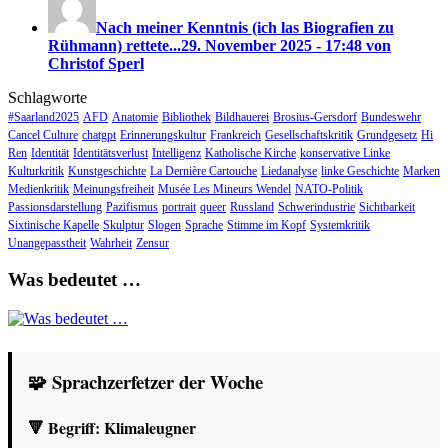
Nach meiner Kenntnis (ich las Biografien zu
Rühmann) rettete...
29. November 2025 - 17:48 von
Christof Sperl
Schlagworte
#Saarland2025
AFD
Anatomie
Bibliothek
Bildhauerei
Brosius-Gersdorf
Bundeswehr
Cancel Culture
chatgpt
Erinnerungskultur
Frankreich
Gesellschaftskritik
Grundgesetz
Hi
Ren
Identität
Identitätsverlust
Intelligenz
Katholische Kirche
konservative Linke
Kulturkritik
Kunstgeschichte
La Dernière Cartouche
Liedanalyse
linke Geschichte
Marken
Medienkritik
Meinungsfreiheit
Musée Les Mineurs Wendel
NATO-Politik
Passionsdarstellung
Pazifismus
portrait
queer
Russland
Schwerindustrie
Sichtbarkeit
Sixtinische Kapelle
Skulptur
Slogen
Sprache
Stimme im Kopf
Systemkritik
Unangepasstheit
Wahrheit
Zensur
Was bedeutet …
🧩 Sprachzerfetzer der Woche
🔻 Begriff:
Klimaleugner