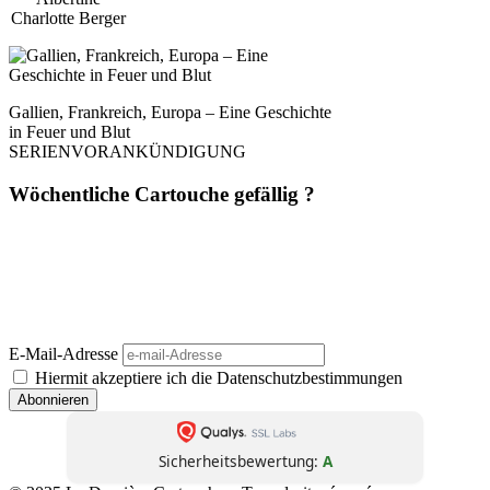
Charlotte Berger
Gallien, Frankreich, Europa – Eine Geschichte
in Feuer und Blut
SERIENVORANKÜNDIGUNG
Wöchentliche Cartouche gefällig ?
Einmal pro Woche. Ohne Werbung. Ohne Filter. Dafür mit Haltung,
Schärfe und Analyse – direkt aus
La Dernière Cartouche
. Journalismus wie
er sein sollte: unbequem, unabhängig, unüberhörbar. 📬 Jetzt abonnieren –
und die nächste Kartusche trifft direkt bei dir ein.
(Abmeldung jederzeit möglich. Keine Weitergabe an Dritte. Kein Bullshit.)
E-Mail-Adresse
Hiermit akzeptiere ich die Datenschutzbestimmungen
Sicherheitsbewertung:
A