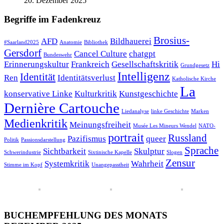
20. Dezember 2025
Begriffe im Fadenkreuz
Brosius-
AFD
Bildhauerei
#Saarland2025
Anatomie
Bibliothek
Gersdorf
Cancel Culture
chatgpt
Bundeswehr
Erinnerungskultur
Frankreich
Gesellschaftskritik
Hi
Grundgesetz
Intelligenz
Identität
Ren
Identitätsverlust
Katholische Kirche
La
konservative Linke
Kulturkritik
Kunstgeschichte
Dernière Cartouche
Liedanalyse
linke Geschichte
Marken
Medienkritik
Meinungsfreiheit
Musée Les Mineurs Wendel
NATO-
portrait
Russland
Pazifismus
queer
Politik
Passionsdarstellung
Sprache
Sichtbarkeit
Skulptur
Schwerindustrie
Sixtinische Kapelle
Slogen
Zensur
Systemkritik
Wahrheit
Stimme im Kopf
Unangepasstheit
BUCHEMPFEHLUNG DES MONATS