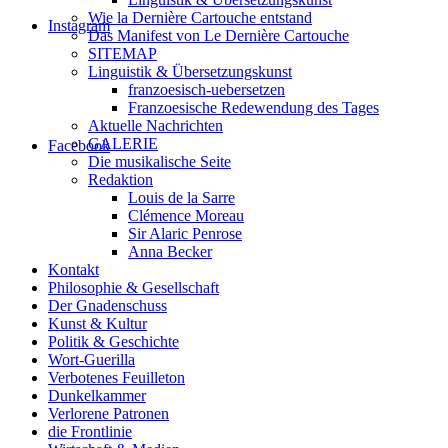
Wie la Dernière Cartouche entstand
Instagram
Das Manifest von Le Dernière Cartouche
SITEMAP
Linguistik & Übersetzungskunst
franzoesisch-uebersetzen
Franzoesische Redewendung des Tages
Aktuelle Nachrichten
GALERIE
Facebook
Die musikalische Seite
Redaktion
Louis de la Sarre
Clémence Moreau
Sir Alaric Penrose
Anna Becker
Kontakt
Philosophie & Gesellschaft
Der Gnadenschuss
Kunst & Kultur
Politik & Geschichte
Wort-Guerilla
Verbotenes Feuilleton
Dunkelkammer
Verlorene Patronen
die Frontlinie