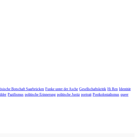
ösische Botschaft Saarbrücken
Funke unter der Asche
Gesellschaftskritik
Hi Ren
Identität
ilder
Pazifismus
politische Erinnerung
politische Justiz
portrait
Postkolonialismus
queer