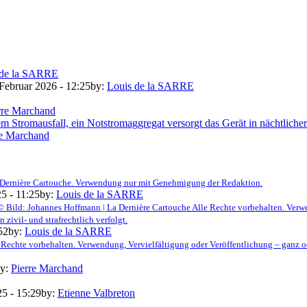
 de la SARRE
 Februar 2026 - 12:25
by:
Louis de la SARRE
rre Marchand
re Marchand
 La Dernière Cartouche. Verwendung nur mit Genehmigung der Redaktion.
5 - 11:25
by:
Louis de la SARRE
© Bild: Johannes Hoffmann | La Dernière Cartouche Alle Rechte vorbehalten. Verwe
ivil- und strafrechtlich verfolgt.
52
by:
Louis de la SARRE
 Rechte vorbehalten. Verwendung, Vervielfältigung oder Veröffentlichung – ganz o
y:
Pierre Marchand
25 - 15:29
by:
Etienne Valbreton