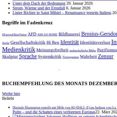
Unter dem Dach der Bedeutung
29. Januar 2026
Strom, Wärme und der Ernstfall
6. Januar 2026
Ligier Richier in Saint Mihiel – Renaissance jenseits Italiens
20
Begriffe im Fadenkreuz
Brosius-Gersdo
AFD
Bildhauerei
#EuropaOhneVision
AMI GO HOME
In
Identität
Gesellschaftskritik
Hi Ren
Identitätsverlust
Asche
Medienkritik
Meinungsfreiheit
Pazifismu
melancholische Bilder
Sprache
Zensur
Skulptur
Systemkritik
Wahrheit
Vertragsstatus
BUCHEMPFEHLUNG DES MONATS DEZEMBER 
Werbe hier
Beliebt
Digitale Illustration erstellt mit Hilfe von KI (DALL·E) im Auftrag von
Putin – und die Schatten eines verlorenen Europas
22. März 202