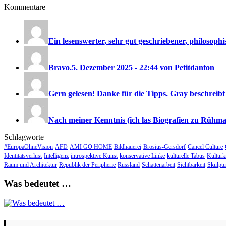
Kommentare
Ein lesenswerter, sehr gut geschriebener, philosophis
Bravo.
5. Dezember 2025 - 22:44 von Petitdanton
Gern gelesen! Danke für die Tipps. Gray beschreibt 
Nach meiner Kenntnis (ich las Biografien zu Rühman
Schlagworte
#EuropaOhneVision
AFD
AMI GO HOME
Bildhauerei
Brosius-Gersdorf
Cancel Culture
Identitätsverlust
Intelligenz
introspektive Kunst
konservative Linke
kulturelle Tabus
Kulturkr
Raum und Architektur
Republik der Peripherie
Russland
Schattenarbeit
Sichtbarkeit
Skulptu
Was bedeutet …