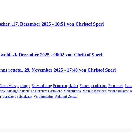
cher...
17. Dezember 2025 - 10:51 von Christof Sperl
wohl...
3. Dezember 2025 - 08:02 von Christof Sperl
n) rettete...
29. November 2025 - 17:48 von Christof Sperl
Caren Miosga
chatgpt
Einwanderung
Erinnerungskultur
France périphérique
Frankreich
franz
itik
Kunstgeschichte
La Dernière Cartouche
Medienkritik
Meinungsfreiheit
melancholische B
r
Sprache
Systemkritik
Vertragsstatus
Wahrheit
Zensur