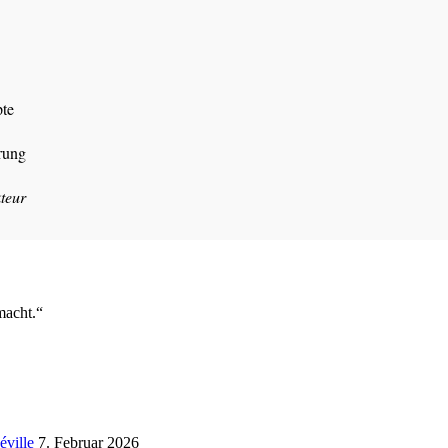
pte
rung
teur
macht.“
éville
7. Februar 2026