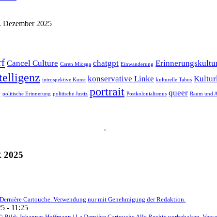
. Dezember 2025
rf
Cancel Culture
chatgpt
Erinnerungskultu
Caren Miosga
Einwanderung
telligenz
konservative Linke
Kultur
introspektive Kunst
kulturelle Tabus
portrait
s
queer
politische Erinnerung
politische Justiz
Postkolonialismus
Raum und A
2025
 La Dernière Cartouche. Verwendung nur mit Genehmigung der Redaktion.
5 - 11:25
© Bild: Johannes Hoffmann | La Dernière Cartouche Alle Rechte vorbehalten. Verwe