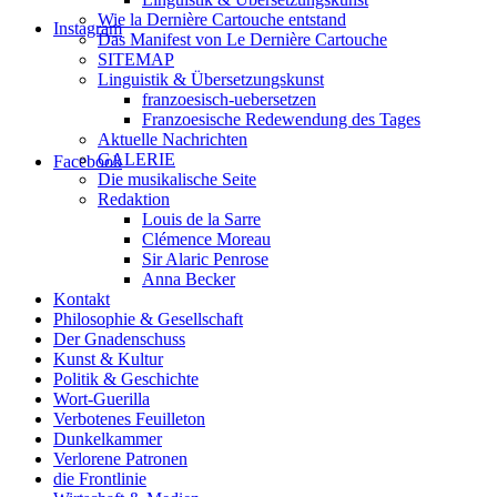
Wie la Dernière Cartouche entstand
Instagram
Das Manifest von Le Dernière Cartouche
SITEMAP
Linguistik & Übersetzungskunst
franzoesisch-uebersetzen
Franzoesische Redewendung des Tages
Aktuelle Nachrichten
GALERIE
Facebook
Die musikalische Seite
Redaktion
Louis de la Sarre
Clémence Moreau
Sir Alaric Penrose
Anna Becker
Kontakt
Philosophie & Gesellschaft
Der Gnadenschuss
Kunst & Kultur
Politik & Geschichte
Wort-Guerilla
Verbotenes Feuilleton
Dunkelkammer
Verlorene Patronen
die Frontlinie