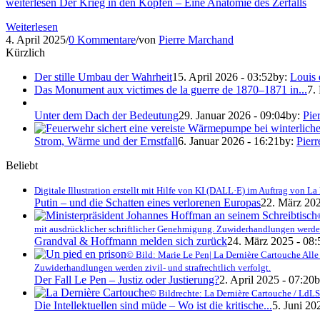
weiterlesen
Der Krieg in den Köpfen – Eine Anatomie des Zerfalls
Weiterlesen
4. April 2025
/
0 Kommentare
/
von
Pierre Marchand
Kürzlich
Der stille Umbau der Wahrheit
15. April 2026 - 03:52
by:
Louis
Das Monument aux victimes de la guerre de 1870–1871 in...
7.
Unter dem Dach der Bedeutung
29. Januar 2026 - 09:04
by:
Pie
Strom, Wärme und der Ernstfall
6. Januar 2026 - 16:21
by:
Pier
Beliebt
Digitale Illustration erstellt mit Hilfe von KI (DALL·E) im Auftrag von
Putin – und die Schatten eines verlorenen Europas
22. März 202
mit ausdrücklicher schriftlicher Genehmigung. Zuwiderhandlungen werden z
Grandval & Hoffmann melden sich zurück
24. März 2025 - 08:
© Bild: Marie Le Pen| La Dernière Cartouche Alle
Zuwiderhandlungen werden zivil- und strafrechtlich verfolgt.
Der Fall Le Pen – Justiz oder Justierung?
2. April 2025 - 07:20
b
© Bildrechte: La Dernière Cartouche / LdLS
Die Intellektuellen sind müde – Wo ist die kritische...
5. Juni 20