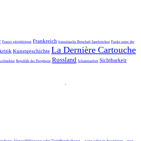
r
Frankreich
France périphérique
französische Botschaft Saarbrücken
Funke unter der
La Dernière Cartouche
kritik
Kunstgeschichte
Russland
Sichtbarkeit
rchitektur
Republik der Peripherie
Schattenarbeit
ndung, Vervielfältigung oder Veröffentlichung – ganz oder in Auszügen – nur