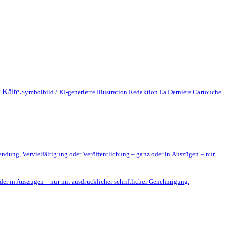
Symbolbild / KI-generierte Illustration Redaktion La Dernière Cartouche
ndung, Vervielfältigung oder Veröffentlichung – ganz oder in Auszügen – nur
der in Auszügen – nur mit ausdrücklicher schriftlicher Genehmigung.