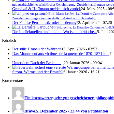
mit ausdrücklicher schriftlicher Genehmigung. Zuwiderhandlungen werden z
Grandval & Hoffmann melden sich zurück
24. März 2025 - 08:
© Bild: Marie Le Pen| La Dernière Cartouche Alle
Zuwiderhandlungen werden zivil- und strafrechtlich verfolgt.
Der Fall Le Pen – Justiz oder Justierung?
2. April 2025 - 07:20
© Bildrechte: La Dernière Cartouche / LdLS
Die Intellektuellen sind müde – Wo ist die kritische...
5. Juni 20
Kürzlich
Der stille Umbau der Wahrheit
15. April 2026 - 03:52
Das Monument aux victimes de la guerre de 1870–1871 in...
7.
Unter dem Dach der Bedeutung
29. Januar 2026 - 09:04
Strom, Wärme und der Ernstfall
6. Januar 2026 - 16:21
Kommentare
Ein lesenswerter, sehr gut geschriebener, philosophis
Bravo.
5. Dezember 2025 - 22:44 von Petitdanton