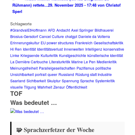
Rühmann) rettete...
29. November 2025 - 17:48 von Christof
Sperl
Schlagworte
#GrandvalEtHoffmann
AFD
Andacht
Axel Springer
Bildhauerei
Brosius-Gersdorf
Cancel Culture
chatgpt
Daniele da Volterra
Erinnerungskultur
EU power structures
Frankreich
Gesellschaftskritik
Hi Ren
Identität
Identitätsverlust
Innenwelten
Intelligenz
konservative
Linke
Kriegsende
Kulturkritik
Kunstgeschichte
künstlerische Identität
La Dernière Cartouche
Literaturkritik
Marine Le Pen
Medienkritik
Meinungsfreiheit
Parallelgesellschaften
Pazifismus
politische
Unsichtbarkeit
portrait
queer
Russland
Rüstung statt Industrie
Saarland
Sichtbarkeit
Skulptur
Spannung
Sprache
Systemkritik
visuelle Tilgung
Wahrheit
Zensur
Öffentlichkeit
TOF
Was bedeutet …
🧩 Sprachzerfetzer der Woche