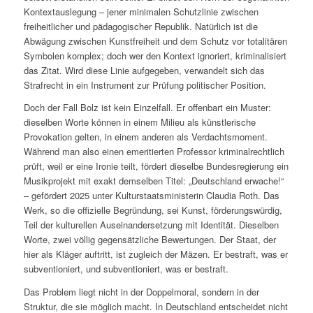
Kontextauslegung – jener minimalen Schutzlinie zwischen
freiheitlicher und pädagogischer Republik. Natürlich ist die
Abwägung zwischen Kunstfreiheit und dem Schutz vor totalitären
Symbolen komplex; doch wer den Kontext ignoriert, kriminalisiert
das Zitat. Wird diese Linie aufgegeben, verwandelt sich das
Strafrecht in ein Instrument zur Prüfung politischer Position.
Doch der Fall Bolz ist kein Einzelfall. Er offenbart ein Muster:
dieselben Worte können in einem Milieu als künstlerische
Provokation gelten, in einem anderen als Verdachtsmoment.
Während man also einen emeritierten Professor kriminalrechtlich
prüft, weil er eine Ironie teilt, fördert dieselbe Bundesregierung ein
Musikprojekt mit exakt demselben Titel: „Deutschland erwache!“
– gefördert 2025 unter Kulturstaatsministerin Claudia Roth. Das
Werk, so die offizielle Begründung, sei Kunst, förderungswürdig,
Teil der kulturellen Auseinandersetzung mit Identität. Dieselben
Worte, zwei völlig gegensätzliche Bewertungen. Der Staat, der
hier als Kläger auftritt, ist zugleich der Mäzen. Er bestraft, was er
subventioniert, und subventioniert, was er bestraft.
Das Problem liegt nicht in der Doppelmoral, sondern in der
Struktur, die sie möglich macht. In Deutschland entscheidet nicht