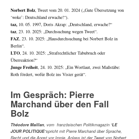
Norbert Bolz
, Tweet vom 20. 01. 2024 („Gute Übersetzung von
‘woke’: Deutschland erwache!“).
taz,
10. 05. 1997, Doris Akrap: „Deutschland, erwache?“
taz
, 23. 10. 2025: „Durchsuchung wegen Tweet“.
FAZ
, 23. 10. 2025: „Hausdurchsuchung bei Norbert Bolz in
Berlin“.
LTO
, 24. 10. 2025: „Strafrechtlicher Tabubruch oder
Überreaktion?“
Junge Freiheit
, 24. 10. 2025: „Ein Wortlaut, zwei Maßstäbe:
Roth fördert, wofür Bolz ins Visier gerät“.
Im Gespräch: Pierre
Marchand über den Fall
Bolz
Théodore Maillan
, vom französischen Politikmagazin “
LE
JOUR POLITIQUE
“spricht mit Pierre Marchand über Sprache,
Recht und die Angst vor Ironie. Anlass ist der Tweet von Norbert