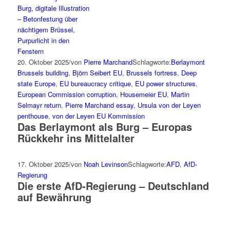
20. Oktober 2025
/
von
Pierre Marchand
Schlagworte:
Berlaymont
Brussels building
,
Björn Seibert EU
,
Brussels fortress
,
Deep
state Europe
,
EU bureaucracy critique
,
EU power structures
,
European Commission corruption
,
Housemeier EU
,
Martin
Selmayr return
,
Pierre Marchand essay
,
Ursula von der Leyen
penthouse
,
von der Leyen EU Kommission
Das Berlaymont als Burg – Europas
Rückkehr ins Mittelalter
17. Oktober 2025
/
von
Noah Levinson
Schlagworte:
AFD
,
AfD-
Regierung
Die erste AfD-Regierung – Deutschland
auf Bewährung