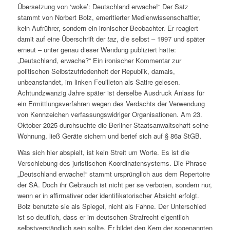
Übersetzung von ‘woke’: Deutschland erwache!“ Der Satz
stammt von Norbert Bolz, emeritierter Medienwissenschaftler,
kein Aufrührer, sondern ein ironischer Beobachter. Er reagiert
damit auf eine Überschrift der
taz
, die selbst – 1997 und später
erneut – unter genau dieser Wendung publiziert hatte:
„Deutschland, erwache?“ Ein ironischer Kommentar zur
politischen Selbstzufriedenheit der Republik, damals,
unbeanstandet, im linken Feuilleton als Satire gelesen.
Achtundzwanzig Jahre später ist derselbe Ausdruck Anlass für
ein Ermittlungsverfahren wegen des Verdachts der Verwendung
von Kennzeichen verfassungswidriger Organisationen. Am 23.
Oktober 2025 durchsuchte die Berliner Staatsanwaltschaft seine
Wohnung, ließ Geräte sichern und berief sich auf § 86a StGB.
Was sich hier abspielt, ist kein Streit um Worte. Es ist die
Verschiebung des juristischen Koordinatensystems. Die Phrase
„Deutschland erwache!“ stammt ursprünglich aus dem Repertoire
der SA. Doch ihr Gebrauch ist nicht per se verboten, sondern nur,
wenn er in affirmativer oder identifikatorischer Absicht erfolgt.
Bolz benutzte sie als Spiegel, nicht als Fahne. Der Unterschied
ist so deutlich, dass er im deutschen Strafrecht eigentlich
selbstverständlich sein sollte. Er bildet den Kern der sogenannten