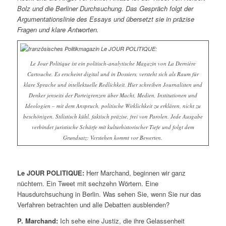
Bolz und die Berliner Durchsuchung. Das Gespräch folgt der
Argumentationslinie des Essays und übersetzt sie in präzise
Fragen und klare Antworten.
Le Jour Politique ist ein politisch-analytische Magazin von La Dernière
Cartouche. Es erscheint digital und in Dossiers, versteht sich als Raum für
klare Sprache und intellektuelle Redlichkeit. Hier schreiben Journalisten und
Denker jenseits der Parteigrenzen über Macht, Medien, Institutionen und
Ideologien – mit dem Anspruch, politische Wirklichkeit zu erklären, nicht zu
beschönigen. Stilistisch kühl, faktisch präzise, frei von Parolen. Jede Ausgabe
verbindet juristische Schärfe mit kulturhistorischer Tiefe und folgt dem
Grundsatz: Verstehen kommt vor Bewerten.
Le JOUR POLITIQUE:
Herr Marchand, beginnen wir ganz
nüchtern. Ein Tweet mit sechzehn Wörtern. Eine
Hausdurchsuchung in Berlin. Was sehen Sie, wenn Sie nur das
Verfahren betrachten und alle Debatten ausblenden?
P. Marchand:
Ich sehe eine Justiz, die ihre Gelassenheit