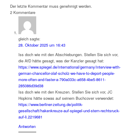
Der letzte Kommentar muss genehmigt werden.
2
Kommentare
gleich
sagte:
28. Oktober 2025 um 16:43
Iss doch wie mit den Abschiebungen. Stellen Sie sich vor,
die AfD hätte gesagt, was der Kanzler gesagt hat:
https://www.spiegel.de/international/germany/interview-with-
german-chancellor-olaf-scholz-we-have-to-deport-people-
more-often-and-faster-a-790a033c-a658-4be5-8611-
285086d39d38
Iss doch wie mit den Kreuzen. Stellen Sie sich vor, JC
Hopkins hätte sowas auf seinem Buchcover verwendet:
https://www.berliner-zeitung.de/politik-
gesellschaft/hakenkreuze-auf-spiegel-und-stern-rechtsruck-
auf-li.2219681
Antworten