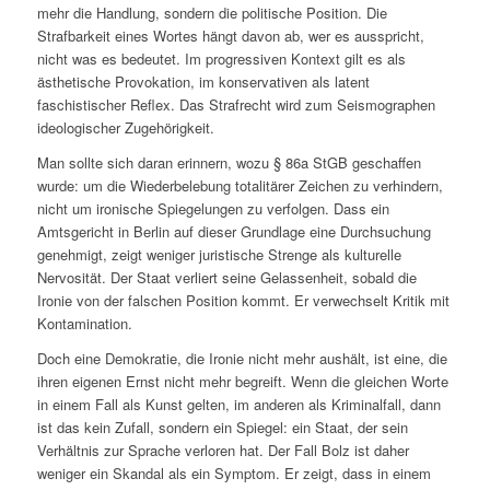
mehr die Handlung, sondern die politische Position. Die
Strafbarkeit eines Wortes hängt davon ab, wer es ausspricht,
nicht was es bedeutet. Im progressiven Kontext gilt es als
ästhetische Provokation, im konservativen als latent
faschistischer Reflex. Das Strafrecht wird zum Seismographen
ideologischer Zugehörigkeit.
Man sollte sich daran erinnern, wozu § 86a StGB geschaffen
wurde: um die Wiederbelebung totalitärer Zeichen zu verhindern,
nicht um ironische Spiegelungen zu verfolgen. Dass ein
Amtsgericht in Berlin auf dieser Grundlage eine Durchsuchung
genehmigt, zeigt weniger juristische Strenge als kulturelle
Nervosität. Der Staat verliert seine Gelassenheit, sobald die
Ironie von der falschen Position kommt. Er verwechselt Kritik mit
Kontamination.
Doch eine Demokratie, die Ironie nicht mehr aushält, ist eine, die
ihren eigenen Ernst nicht mehr begreift. Wenn die gleichen Worte
in einem Fall als Kunst gelten, im anderen als Kriminalfall, dann
ist das kein Zufall, sondern ein Spiegel: ein Staat, der sein
Verhältnis zur Sprache verloren hat. Der Fall Bolz ist daher
weniger ein Skandal als ein Symptom. Er zeigt, dass in einem