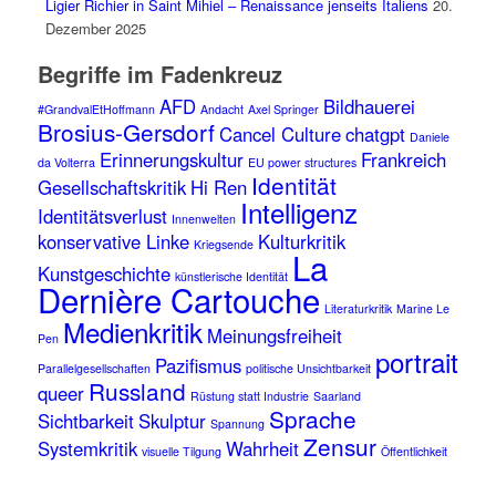
Ligier Richier in Saint Mihiel – Renaissance jenseits Italiens
20.
Dezember 2025
Begriffe im Fadenkreuz
AFD
Bildhauerei
#GrandvalEtHoffmann
Andacht
Axel Springer
Brosius-Gersdorf
Cancel Culture
chatgpt
Daniele
Erinnerungskultur
Frankreich
da Volterra
EU power structures
Identität
Gesellschaftskritik
Hi Ren
Intelligenz
Identitätsverlust
Innenwelten
konservative Linke
Kulturkritik
Kriegsende
La
Kunstgeschichte
künstlerische Identität
Dernière Cartouche
Literaturkritik
Marine Le
Medienkritik
Meinungsfreiheit
Pen
portrait
Pazifismus
Parallelgesellschaften
politische Unsichtbarkeit
Russland
queer
Rüstung statt Industrie
Saarland
Sprache
Sichtbarkeit
Skulptur
Spannung
Zensur
Systemkritik
Wahrheit
visuelle Tilgung
Öffentlichkeit