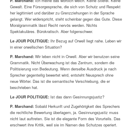
P. Marchand:
Ich meine das wörtlich weich. Keine Stiefel. Keine
Gewalt. Eine Fürsorgesprache, die sich von Schutz und Respekt
her legitimiert und darüber zu Grenzziehungen in der Sprache
gelangt. Wer widerspricht, steht scheinbar gegen das Gute. Diese
Moralgrammatik lässt Recht nervös werden. Nichts
Spektakuläres. Bürokratisch. Aber folgenschwer.
Le JOUR POLITIQUE:
Ihr Bezug auf Orwell liegt nahe. Leben wir
in einer orwellschen Situation?
P. Marchand:
Wir leben nicht in Orwell. Aber wir benutzen seine
Grammatik. Nicht Überwachung ist das Zentrum, sondern die
Politisierung von Bedeutung. Wenn derselbe Ausdruck je nach
Sprecher gegenteilig bewertet wird, entsteht Neusprech ohne
neue Wörter. Das ist die semantische Verschiebung, die er
beschrieben hat.
Le JOUR POLITIQUE:
Ist das dann Gesinnungsjustiz?
P. Marchand:
Sobald Herkunft und Zugehörigkeit des Sprechers
die rechtliche Bewertung überlagern, ja. Gesinnungsjustiz muss
nicht laut auftreten. Sie ist die elegante Form des Vorurteils. Das
erschwert ihre Kritik, weil sie im Namen des Schutzes operiert.