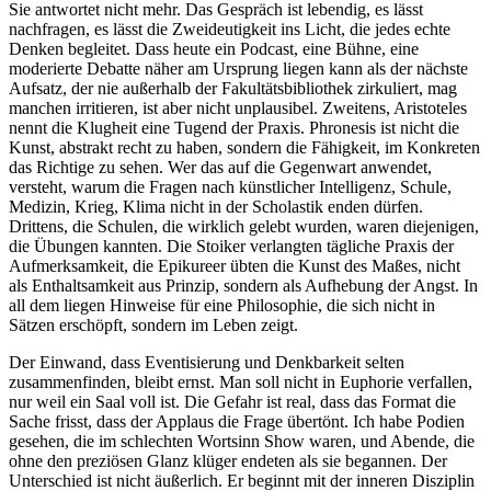
Sie antwortet nicht mehr. Das Gespräch ist lebendig, es lässt
nachfragen, es lässt die Zweideutigkeit ins Licht, die jedes echte
Denken begleitet. Dass heute ein Podcast, eine Bühne, eine
moderierte Debatte näher am Ursprung liegen kann als der nächste
Aufsatz, der nie außerhalb der Fakultätsbibliothek zirkuliert, mag
manchen irritieren, ist aber nicht unplausibel. Zweitens, Aristoteles
nennt die Klugheit eine Tugend der Praxis. Phronesis ist nicht die
Kunst, abstrakt recht zu haben, sondern die Fähigkeit, im Konkreten
das Richtige zu sehen. Wer das auf die Gegenwart anwendet,
versteht, warum die Fragen nach künstlicher Intelligenz, Schule,
Medizin, Krieg, Klima nicht in der Scholastik enden dürfen.
Drittens, die Schulen, die wirklich gelebt wurden, waren diejenigen,
die Übungen kannten. Die Stoiker verlangten tägliche Praxis der
Aufmerksamkeit, die Epikureer übten die Kunst des Maßes, nicht
als Enthaltsamkeit aus Prinzip, sondern als Aufhebung der Angst. In
all dem liegen Hinweise für eine Philosophie, die sich nicht in
Sätzen erschöpft, sondern im Leben zeigt.
Der Einwand, dass Eventisierung und Denkbarkeit selten
zusammenfinden, bleibt ernst. Man soll nicht in Euphorie verfallen,
nur weil ein Saal voll ist. Die Gefahr ist real, dass das Format die
Sache frisst, dass der Applaus die Frage übertönt. Ich habe Podien
gesehen, die im schlechten Wortsinn Show waren, und Abende, die
ohne den preziösen Glanz klüger endeten als sie begannen. Der
Unterschied ist nicht äußerlich. Er beginnt mit der inneren Disziplin