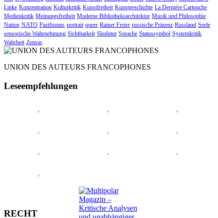
Linke
Konzentration
Kulturkritik
Kunstfreiheit
Kunstgeschichte
La Dernière Cartouche
Medienkritik
Meinungsfreiheit
Moderne Bibliotheksarchitektur
Musik und Philosophie
Nation
NATO
Pazifismus
portrait
queer
Rainer Freier
russische Präsenz
Russland
Seele
sensorische Wahrnehmung
Sichtbarkeit
Skulptur
Sprache
Statussymbol
Systemkritik
Wahrheit
Zensur
UNION DES AUTEURS FRANCOPHONES
Leseempfehlungen
RECHT