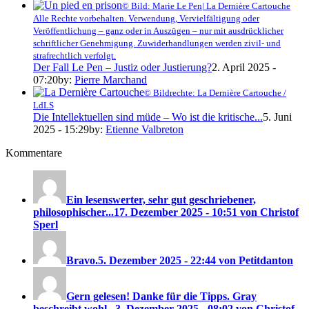
© Bild: Marie Le Pen| La Dernière Cartouche
Alle Rechte vorbehalten. Verwendung, Vervielfältigung oder
Veröffentlichung – ganz oder in Auszügen – nur mit ausdrücklicher
schriftlicher Genehmigung. Zuwiderhandlungen werden zivil- und
strafrechtlich verfolgt.
Der Fall Le Pen – Justiz oder Justierung?
2. April 2025 -
07:20
by:
Pierre Marchand
© Bildrechte: La Dernière Cartouche /
LdLS
Die Intellektuellen sind müde – Wo ist die kritische...
5. Juni
2025 - 15:29
by:
Etienne Valbreton
Kommentare
Ein lesenswerter, sehr gut geschriebener,
philosophischer...
17. Dezember 2025 - 10:51 von Christof
Sperl
Bravo.
5. Dezember 2025 - 22:44 von Petitdanton
Gern gelesen! Danke für die Tipps. Gray
beschreibt wohl...
3. Dezember 2025 - 08:02 von Christof