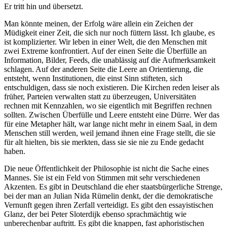
Er tritt hin und übersetzt.
Man könnte meinen, der Erfolg wäre allein ein Zeichen der
Müdigkeit einer Zeit, die sich nur noch füttern lässt. Ich glaube, es
ist komplizierter. Wir leben in einer Welt, die den Menschen mit
zwei Extreme konfrontiert. Auf der einen Seite die Überfülle an
Information, Bilder, Feeds, die unablässig auf die Aufmerksamkeit
schlagen. Auf der anderen Seite die Leere an Orientierung, die
entsteht, wenn Institutionen, die einst Sinn stifteten, sich
entschuldigen, dass sie noch existieren. Die Kirchen reden leiser als
früher, Parteien verwalten statt zu überzeugen, Universitäten
rechnen mit Kennzahlen, wo sie eigentlich mit Begriffen rechnen
sollten. Zwischen Überfülle und Leere entsteht eine Dürre. Wer das
für eine Metapher hält, war lange nicht mehr in einem Saal, in dem
Menschen still werden, weil jemand ihnen eine Frage stellt, die sie
für alt hielten, bis sie merkten, dass sie sie nie zu Ende gedacht
haben.
Die neue Öffentlichkeit der Philosophie ist nicht die Sache eines
Mannes. Sie ist ein Feld von Stimmen mit sehr verschiedenen
Akzenten. Es gibt in Deutschland die eher staatsbürgerliche Strenge,
bei der man an Julian Nida Rümelin denkt, der die demokratische
Vernunft gegen ihren Zerfall verteidigt. Es gibt den essayistischen
Glanz, der bei Peter Sloterdijk ebenso sprachmächtig wie
unberechenbar auftritt. Es gibt die knappen, fast aphoristischen