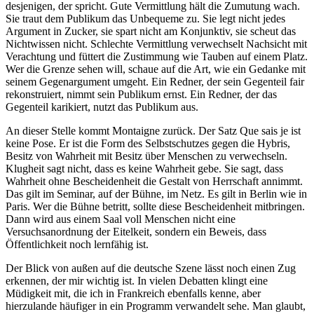
desjenigen, der spricht. Gute Vermittlung hält die Zumutung wach.
Sie traut dem Publikum das Unbequeme zu. Sie legt nicht jedes
Argument in Zucker, sie spart nicht am Konjunktiv, sie scheut das
Nichtwissen nicht. Schlechte Vermittlung verwechselt Nachsicht mit
Verachtung und füttert die Zustimmung wie Tauben auf einem Platz.
Wer die Grenze sehen will, schaue auf die Art, wie ein Gedanke mit
seinem Gegenargument umgeht. Ein Redner, der sein Gegenteil fair
rekonstruiert, nimmt sein Publikum ernst. Ein Redner, der das
Gegenteil karikiert, nutzt das Publikum aus.
An dieser Stelle kommt Montaigne zurück. Der Satz Que sais je ist
keine Pose. Er ist die Form des Selbstschutzes gegen die Hybris,
Besitz von Wahrheit mit Besitz über Menschen zu verwechseln.
Klugheit sagt nicht, dass es keine Wahrheit gebe. Sie sagt, dass
Wahrheit ohne Bescheidenheit die Gestalt von Herrschaft annimmt.
Das gilt im Seminar, auf der Bühne, im Netz. Es gilt in Berlin wie in
Paris. Wer die Bühne betritt, sollte diese Bescheidenheit mitbringen.
Dann wird aus einem Saal voll Menschen nicht eine
Versuchsanordnung der Eitelkeit, sondern ein Beweis, dass
Öffentlichkeit noch lernfähig ist.
Der Blick von außen auf die deutsche Szene lässt noch einen Zug
erkennen, der mir wichtig ist. In vielen Debatten klingt eine
Müdigkeit mit, die ich in Frankreich ebenfalls kenne, aber
hierzulande häufiger in ein Programm verwandelt sehe. Man glaubt,