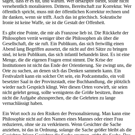
sagen, dass er es tut, und warum. Wer deskriptiv bleibt, sollte nicht
versehentlich moralisieren. Drittens, Bereitschaft zur Korrektur. Wer
öffentlich spricht, muss mit der öffentlichen Korrektur rechnen und
ihr danken, wenn sie trifft. Auch das ist griechisch. Sokratische
Ironie ist keine Waffe, sie ist die Gestalt der Offenheit.
Es gibt eine Pointe, die mir als Franzose lieb ist. Die Rückkehr der
Philosophen verrät weniger über die Philosophen als über die
Gesellschaft, die sie ruft. Ein Publikum, das sich freiwillig einen
Abend lang Begriffen aussetzt, die nicht auf drei Sätze zu bringen
sind, ist kein Publikum, das sich infantil behandeln lässt. Es ist eine
Menge, die die eigenen Fragen ernst nimmt. Die Krise der
Institutionen ist nicht das Ende der Orientierung. Sie zwingt uns, die
Orte zu suchen, an denen sich das Denken sammeln kann. Ein
Festivalzelt kann ein solcher Ort sein, ein Podcaststudio, ein voll
besetzter Saal in der Provinzstadt, eine Buchhandlung, die plötzlich
wieder nach Gespräch klingt. Wer diesen Orten vorwirft, sie seien
nicht gelehrt genug, sollte wenigstens die Größe besitzen, ihnen
nicht die Aufgabe abzusprechen, die die Gelehrten zu lange
vernachlässigt haben.
Ein Wort noch zu den Risiken der Personalisierung. Man kann eine
Philosophie nicht auf den Namen eines Mannes oder einer Frau
reduzieren, ohne sie zu verkleinern. Wenn Gesichter die Sache
anziehen, ist das in Ordnung, solange die Sache größer bleibt als die