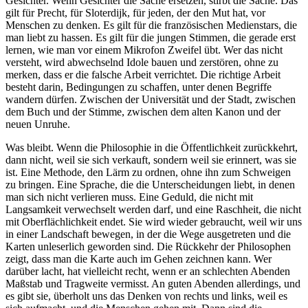
Gesichter. Wenn Gesichter die Sache ersetzen, stirbt die Sache. Das
gilt für Precht, für Sloterdijk, für jeden, der den Mut hat, vor
Menschen zu denken. Es gilt für die französischen Medienstars, die
man liebt zu hassen. Es gilt für die jungen Stimmen, die gerade erst
lernen, wie man vor einem Mikrofon Zweifel übt. Wer das nicht
versteht, wird abwechselnd Idole bauen und zerstören, ohne zu
merken, dass er die falsche Arbeit verrichtet. Die richtige Arbeit
besteht darin, Bedingungen zu schaffen, unter denen Begriffe
wandern dürfen. Zwischen der Universität und der Stadt, zwischen
dem Buch und der Stimme, zwischen dem alten Kanon und der
neuen Unruhe.
Was bleibt. Wenn die Philosophie in die Öffentlichkeit zurückkehrt,
dann nicht, weil sie sich verkauft, sondern weil sie erinnert, was sie
ist. Eine Methode, den Lärm zu ordnen, ohne ihn zum Schweigen
zu bringen. Eine Sprache, die die Unterscheidungen liebt, in denen
man sich nicht verlieren muss. Eine Geduld, die nicht mit
Langsamkeit verwechselt werden darf, und eine Raschheit, die nicht
mit Oberflächlichkeit endet. Sie wird wieder gebraucht, weil wir uns
in einer Landschaft bewegen, in der die Wege ausgetreten und die
Karten unleserlich geworden sind. Die Rückkehr der Philosophen
zeigt, dass man die Karte auch im Gehen zeichnen kann. Wer
darüber lacht, hat vielleicht recht, wenn er an schlechten Abenden
Maßstab und Tragweite vermisst. An guten Abenden allerdings, und
es gibt sie, überholt uns das Denken von rechts und links, weil es