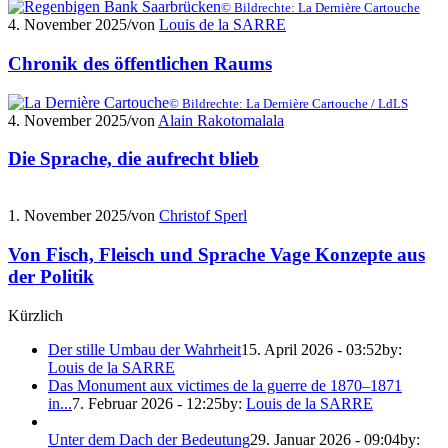
© Bildrechte: La Dernière Cartouche
4. November 2025
/
von
Louis de la SARRE
Chronik des öffentlichen Raums
© Bildrechte: La Dernière Cartouche / LdLS
4. November 2025
/
von
Alain Rakotomalala
Die Sprache, die aufrecht blieb
1. November 2025
/
von
Christof Sperl
Von Fisch, Fleisch und Sprache Vage Konzepte aus
der Politik
Kürzlich
Der stille Umbau der Wahrheit
15. April 2026 - 03:52
by:
Louis de la SARRE
Das Monument aux victimes de la guerre de 1870–1871
in...
7. Februar 2026 - 12:25
by:
Louis de la SARRE
Unter dem Dach der Bedeutung
29. Januar 2026 - 09:04
by: