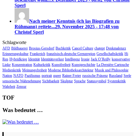
Sperl
Nach meiner Kenntnis (ich las Biografien zu
Rühmann) rettete...
29. November 2025 - 17:48 von
Christof Sperl
Schlagworte
AFD
Bildhauerei
Brosius-Gersdorf
Buchkritik
Cancel Culture
chatgpt
Denkmalsturz
Erinnerungskultur
Frankreich
französisch-deutsche Grenzregion
Gesellschaftskritik
Hi
Ren
Hybridkrieg
Identität
Identitätsverlust
Intelligenz
Ironie
Jack O’Reilly
konservative
Linke
Konzentration
Kulturkritik
Kunstfreiheit
Kunstgeschichte
La Dernière Cartouche
Medienkritik
Meinungsfreiheit
Moderne Bibliotheksarchitektur
Musik und Philosophie
Nation
NATO
Pazifismus
portrait
queer
Rainer Freier
russische Präsenz
Russland
Seele
sensorische Wahrnehmung
Sichtbarkeit
Skulptur
Sprache
Statussymbol
Systemkritik
Wahrheit
Zensur
TOF
Was bedeutet …