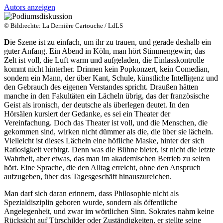
Autors anzeigen
© Bildrechte: La Dernière Cartouche / LdLS
D
ie Szene ist zu einfach, um ihr zu trauen, und gerade deshalb ein
guter Anfang. Ein Abend in Köln, man hört Stimmengewirr, das
Zelt ist voll, die Luft warm und aufgeladen, die Einlasskontrolle
kommt nicht hinterher. Drinnen kein Popkonzert, kein Comedian,
sondern ein Mann, der über Kant, Schule, künstliche Intelligenz und
den Gebrauch des eigenen Verstandes spricht. Draußen hätten
manche in den Fakultäten ein Lächeln übrig, das der französische
Geist als ironisch, der deutsche als überlegen deutet. In den
Hörsälen kursiert der Gedanke, es sei ein Theater der
Vereinfachung. Doch das Theater ist voll, und die Menschen, die
gekommen sind, wirken nicht dümmer als die, die über sie lächeln.
Vielleicht ist dieses Lächeln eine höfliche Maske, hinter der sich
Ratlosigkeit verbirgt. Denn was die Bühne bietet, ist nicht die letzte
Wahrheit, aber etwas, das man im akademischen Betrieb zu selten
hört. Eine Sprache, die den Alltag erreicht, ohne den Anspruch
aufzugeben, über das Tagesgeschäft hinauszureichen.
Man darf sich daran erinnern, dass Philosophie nicht als
Spezialdisziplin geboren wurde, sondern als öffentliche
Angelegenheit, und zwar im wörtlichen Sinn. Sokrates nahm keine
Rücksicht auf Türschilder oder Zuständigkeiten, er stellte seine