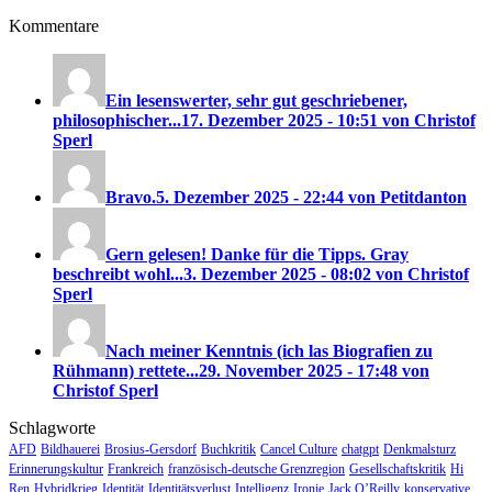
Kommentare
Ein lesenswerter, sehr gut geschriebener,
philosophischer...
17. Dezember 2025 - 10:51 von Christof
Sperl
Bravo.
5. Dezember 2025 - 22:44 von Petitdanton
Gern gelesen! Danke für die Tipps. Gray
beschreibt wohl...
3. Dezember 2025 - 08:02 von Christof
Sperl
Nach meiner Kenntnis (ich las Biografien zu
Rühmann) rettete...
29. November 2025 - 17:48 von
Christof Sperl
Schlagworte
AFD
Bildhauerei
Brosius-Gersdorf
Buchkritik
Cancel Culture
chatgpt
Denkmalsturz
Erinnerungskultur
Frankreich
französisch-deutsche Grenzregion
Gesellschaftskritik
Hi
Ren
Hybridkrieg
Identität
Identitätsverlust
Intelligenz
Ironie
Jack O’Reilly
konservative