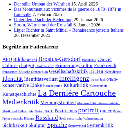
Der stille Umbau der Wahrheit
15. April 2026
Das Monument aux victimes de la guerre de 1870–1871 in
Lunéville
7. Februar 2026
Unter dem Dach der Bedeutung
29. Januar 2026
Strom, Wärme und der Ernstfall
6. Januar 2026
Ligier Richier in Saint Mihiel – Renaissance jenseits Italiens
20. Dezember 2025
Begriffe im Fadenkreuz
Brosius-Gersdorf
AFD
Bildhauerei
Cancel
Buchkritik
Culture
chatgpt
Erinnerungskultur
Frankreich
Denkmalsturz
Gesellschaftskritik
Hi Ren
französisch-deutsche Grenzregion
Hybridkrieg
Intelligenz
Identität
Identitätsverlust
Ironie
Jack O’Reilly
konservative Linke
Kulturkritik
Konzentration
Kunstfreiheit
La Dernière Cartouche
Kunstgeschichte
Medienkritik
Meinungsfreiheit
Moderne Bibliotheksarchitektur
portrait
Pazifismus
queer
Musik und Philosophie
Nation
NATO
Rainer
Russland
Freier
russische Präsenz
Seele
sensorische Wahrnehmung
Sprache
Sichtbarkeit
Skulptur
Systemkritik
Statussymbol