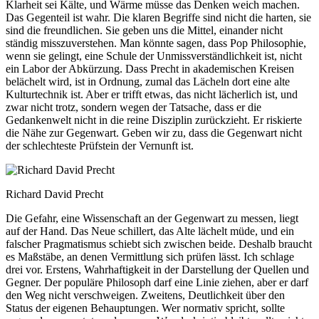
Klarheit sei Kälte, und Wärme müsse das Denken weich machen.
Das Gegenteil ist wahr. Die klaren Begriffe sind nicht die harten, sie
sind die freundlichen. Sie geben uns die Mittel, einander nicht
ständig misszuverstehen. Man könnte sagen, dass Pop Philosophie,
wenn sie gelingt, eine Schule der Unmissverständlichkeit ist, nicht
ein Labor der Abkürzung. Dass Precht in akademischen Kreisen
belächelt wird, ist in Ordnung, zumal das Lächeln dort eine alte
Kulturtechnik ist. Aber er trifft etwas, das nicht lächerlich ist, und
zwar nicht trotz, sondern wegen der Tatsache, dass er die
Gedankenwelt nicht in die reine Disziplin zurückzieht. Er riskierte
die Nähe zur Gegenwart. Geben wir zu, dass die Gegenwart nicht
der schlechteste Prüfstein der Vernunft ist.
Richard David Precht
Die Gefahr, eine Wissenschaft an der Gegenwart zu messen, liegt
auf der Hand. Das Neue schillert, das Alte lächelt müde, und ein
falscher Pragmatismus schiebt sich zwischen beide. Deshalb braucht
es Maßstäbe, an denen Vermittlung sich prüfen lässt. Ich schlage
drei vor. Erstens, Wahrhaftigkeit in der Darstellung der Quellen und
Gegner. Der populäre Philosoph darf eine Linie ziehen, aber er darf
den Weg nicht verschweigen. Zweitens, Deutlichkeit über den
Status der eigenen Behauptungen. Wer normativ spricht, sollte