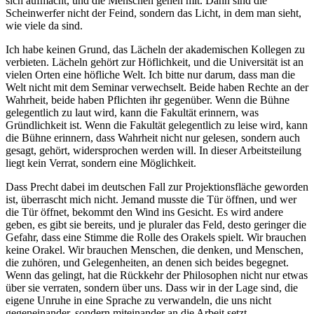
sich aufmacht, und die Menschen gehen mit. Dann sind die
Scheinwerfer nicht der Feind, sondern das Licht, in dem man sieht,
wie viele da sind.
Ich habe keinen Grund, das Lächeln der akademischen Kollegen zu
verbieten. Lächeln gehört zur Höflichkeit, und die Universität ist an
vielen Orten eine höfliche Welt. Ich bitte nur darum, dass man die
Welt nicht mit dem Seminar verwechselt. Beide haben Rechte an der
Wahrheit, beide haben Pflichten ihr gegenüber. Wenn die Bühne
gelegentlich zu laut wird, kann die Fakultät erinnern, was
Gründlichkeit ist. Wenn die Fakultät gelegentlich zu leise wird, kann
die Bühne erinnern, dass Wahrheit nicht nur gelesen, sondern auch
gesagt, gehört, widersprochen werden will. In dieser Arbeitsteilung
liegt kein Verrat, sondern eine Möglichkeit.
Dass Precht dabei im deutschen Fall zur Projektionsfläche geworden
ist, überrascht mich nicht. Jemand musste die Tür öffnen, und wer
die Tür öffnet, bekommt den Wind ins Gesicht. Es wird andere
geben, es gibt sie bereits, und je pluraler das Feld, desto geringer die
Gefahr, dass eine Stimme die Rolle des Orakels spielt. Wir brauchen
keine Orakel. Wir brauchen Menschen, die denken, und Menschen,
die zuhören, und Gelegenheiten, an denen sich beides begegnet.
Wenn das gelingt, hat die Rückkehr der Philosophen nicht nur etwas
über sie verraten, sondern über uns. Dass wir in der Lage sind, die
eigene Unruhe in eine Sprache zu verwandeln, die uns nicht
gegeneinander, sondern miteinander an die Arbeit setzt.