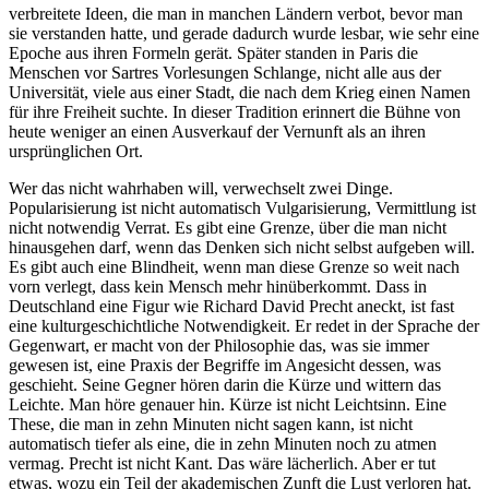
verbreitete Ideen, die man in manchen Ländern verbot, bevor man
sie verstanden hatte, und gerade dadurch wurde lesbar, wie sehr eine
Epoche aus ihren Formeln gerät. Später standen in Paris die
Menschen vor Sartres Vorlesungen Schlange, nicht alle aus der
Universität, viele aus einer Stadt, die nach dem Krieg einen Namen
für ihre Freiheit suchte. In dieser Tradition erinnert die Bühne von
heute weniger an einen Ausverkauf der Vernunft als an ihren
ursprünglichen Ort.
Wer das nicht wahrhaben will, verwechselt zwei Dinge.
Popularisierung ist nicht automatisch Vulgarisierung, Vermittlung ist
nicht notwendig Verrat. Es gibt eine Grenze, über die man nicht
hinausgehen darf, wenn das Denken sich nicht selbst aufgeben will.
Es gibt auch eine Blindheit, wenn man diese Grenze so weit nach
vorn verlegt, dass kein Mensch mehr hinüberkommt. Dass in
Deutschland eine Figur wie Richard David Precht aneckt, ist fast
eine kulturgeschichtliche Notwendigkeit. Er redet in der Sprache der
Gegenwart, er macht von der Philosophie das, was sie immer
gewesen ist, eine Praxis der Begriffe im Angesicht dessen, was
geschieht. Seine Gegner hören darin die Kürze und wittern das
Leichte. Man höre genauer hin. Kürze ist nicht Leichtsinn. Eine
These, die man in zehn Minuten nicht sagen kann, ist nicht
automatisch tiefer als eine, die in zehn Minuten noch zu atmen
vermag. Precht ist nicht Kant. Das wäre lächerlich. Aber er tut
etwas, wozu ein Teil der akademischen Zunft die Lust verloren hat.