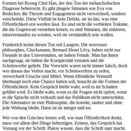
Formen bei Byung Chul Han, der den Ton der melancholischen
Diagnose beherrscht. Es gibt jüngere Stimmen wie Eva von
Redecker, die Theorie und Engagement nicht verwechselt, sondern
verschränkt. Diese Vielfalt ist kein Defekt, sie ist das, was eine
Öffentlichkeit erst werden lässt. Es sind nicht die verbleiten Traktate,
die die Gegenwart verstehen lernen, es sind Stimmen, die riskieren,
missverstanden zu werden, weil sie verständlich sein wollen.
Frankreich kennt diesen Ton seit Langem. Die nouveaux
philosophes, Glucksmann, Bernard Henri Lévy, haben nicht nur
Freunde in den Universitäten, sie haben Feinde. Man hat ihnen
nachgesagt, sie hätten die Komplexität verraten und die
Scheinwerfer geliebt. Die Vorwürfe waren nicht immer falsch, doch
wer daraus das Verbot macht, vor Scheinwerfern zu reden,
verwechselt Ursache und Mittel. Wenn öffentliche Vernunft
überhaupt noch eine Chance haben soll, braucht sie die Formen der
Öffentlichkeit. Kein Gespräch bleibt wahr, weil es im Schatten
geführt wird. Es bleibt wahr, wenn es die Fragen nicht opfert, wenn
es die Sprache nicht verkauft und das Publikum nicht unterschätzt.
Die Alternative ist eine Philosophie, die korrekt, sauber und ohne
jede Wirkung bleibt. Dann ist sie integer und tot.
Wer von den Griechen lernen will, wie man Öffentlichkeit denkt,
muss vor allem drei Dinge beherzigen. Erstens, das Gespräch hat
Vorrang vor der Schrift. Platon wusste, dass die Schrift starr macht.