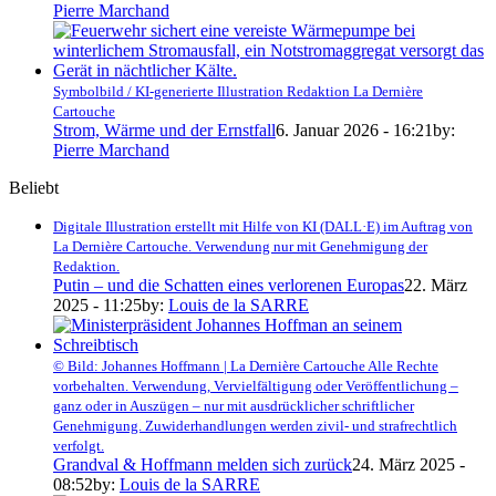
Pierre Marchand
Symbolbild / KI-generierte Illustration Redaktion La Dernière
Cartouche
Strom, Wärme und der Ernstfall
6. Januar 2026 - 16:21
by:
Pierre Marchand
Beliebt
Digitale Illustration erstellt mit Hilfe von KI (DALL·E) im Auftrag von
La Dernière Cartouche. Verwendung nur mit Genehmigung der
Redaktion.
Putin – und die Schatten eines verlorenen Europas
22. März
2025 - 11:25
by:
Louis de la SARRE
© Bild: Johannes Hoffmann | La Dernière Cartouche Alle Rechte
vorbehalten. Verwendung, Vervielfältigung oder Veröffentlichung –
ganz oder in Auszügen – nur mit ausdrücklicher schriftlicher
Genehmigung. Zuwiderhandlungen werden zivil- und strafrechtlich
verfolgt.
Grandval & Hoffmann melden sich zurück
24. März 2025 -
08:52
by:
Louis de la SARRE