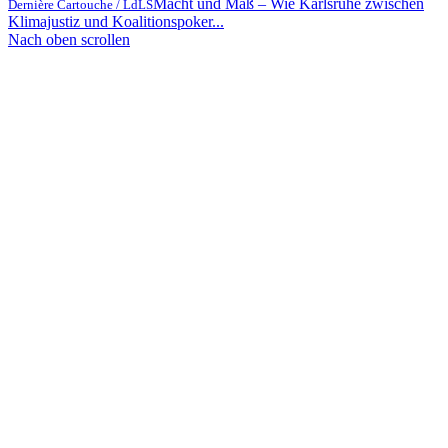
Macht und Maß – Wie Karlsruhe zwischen
Dernière Cartouche / LdLS
Klimajustiz und Koalitionspoker...
Nach oben scrollen