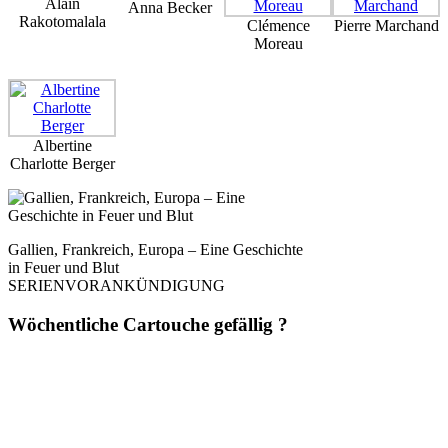
Alain
Anna Becker
Rakotomalala
Clémence
Pierre Marchand
Moreau
Albertine
Charlotte Berger
Gallien, Frankreich, Europa – Eine Geschichte
in Feuer und Blut
SERIENVORANKÜNDIGUNG
Wöchentliche Cartouche gefällig ?
Einmal pro Woche. Ohne Werbung. Ohne Filter. Dafür mit Haltung,
Schärfe und Analyse – direkt aus
La Dernière Cartouche
. Journalismus wie
er sein sollte: unbequem, unabhängig, unüberhörbar. 📬 Jetzt abonnieren –
und die nächste Kartusche trifft direkt bei dir ein.
(Abmeldung jederzeit möglich. Keine Weitergabe an Dritte. Kein Bullshit.)