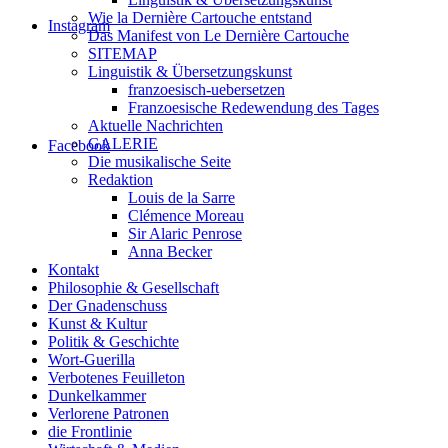
Wie la Dernière Cartouche entstand
Instagram
Das Manifest von Le Dernière Cartouche
SITEMAP
Linguistik & Übersetzungskunst
franzoesisch-uebersetzen
Franzoesische Redewendung des Tages
Aktuelle Nachrichten
GALERIE
Facebook
Die musikalische Seite
Redaktion
Louis de la Sarre
Clémence Moreau
Sir Alaric Penrose
Anna Becker
Kontakt
Philosophie & Gesellschaft
Der Gnadenschuss
Kunst & Kultur
Politik & Geschichte
Wort-Guerilla
Verbotenes Feuilleton
Dunkelkammer
Verlorene Patronen
die Frontlinie