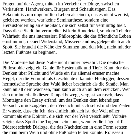
Fragen auf der Agora, mitten im Verkehr der Dinge, zwischen
Verkäufern, Handwerkern, Bürgern und Schaulustigen. Das
Bekenntnis zum ungeprüften Leben als einem, das es nicht wert ist,
gelebt zu werden, war keine Seminarthese, sondern eine
Herausforderung an eine Stadt, die sich selbst für vernünftig hielt.
Dass diese Stadt ihn verurteilte, ist kein Randdetail, sondern Teil der
Wahrheit, die uns interessiert. Philosophie, die das öffentliche Leben
ernst nimmt, riskiert Widerstand, Missverständnis, gelegentlich auch
Spott. Sie braucht die Nähe der Stimmen und den Mut, nicht mit der
letzten Fußnote zu beginnen.
Die Moderne hat diese Nähe nicht immer bewahrt. Die deutsche
Philosophie zeigt ein Genie für Systematik und Tiefe. Kant, der das
Denken über Pflicht und Würde ein für allemal ernster machte.
Hegel, der die Vernunft als Geschichte erkannte. Heidegger, dessen
hermetische Sprache den Wald lieber beschrieb als die Straße. Man
kann an all dem wachsen, man kann auch an all dem ersticken. Wer
sich nur innerhalb dieser Tempel bewegt, vergisst zu rasch, dass
Montaigne den Essay erfand, um das Denken dem lebendigen
Versuch zurückzugeben, den Versuch mit sich selbst und den Zeiten.
Er wusste, dass ein Ich, das ehrlich mit sich ist, der Welt näher
kommt als eine Doktrin, die sich vor der Welt verschließt. Voltaire
zeigte, dass Spott eine Tugend sein kann, wenn er die Lüge trifft.
Diderot schrieb Dialoge, die das Nachdenken in eine Form setzten,
die man beim Wein und ohne Fußnoten teilen konnte. Rousseau