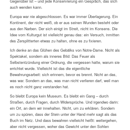
Gegenüber ist – und jede Konservierung ein Gespräch, das sich
auch wenden kann.
Europa war nie abgeschlossen. Es war immer Überlagerung. Ein
Kontinent, der nicht weiß, ob er aus seinen Wunden besteht oder
aus den Narben. Der sich einigt im Streit, nicht im Konsens. Die
Idee vom Kulturgut ist vielleicht genau das: ein Versuch, inmitten
des Zersplitterten etwas zu halten, ohne es zu fixieren.
Ich denke an das Glühen des Gebälks von Notre-Dame. Nicht als
Spektakel, sondern als inneres Bild: Das Feuer als
Selbstentzündung einer Ordnung, die vergessen hatte, warum sie
errichtet wurde. Vielleicht ist das die eigentliche
Bewahrungsarbeit: sich erinnern, bevor es brennt. Nicht an das,
was war. Sondern an das, was man nicht verlieren darf, weil man
es noch nicht ganz verstanden hat.
So bleibt Europa kein Museum. Es bleibt ein Gang – durch
Straßen, durch Fragen, durch Widersprüche. Und irgendwo darin:
ein Ort, an dem wir innehalten. Nicht, um zu erklären. Sondern
um zu spüren, dass der Stein unter der Hand mehr sagt als das
Buch im Netz. Und dass bewahren vielleicht heißt: weitergehen,
aber nicht vergessen, woher das Gewicht unter den Sohlen