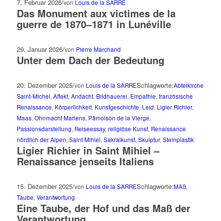
7. Februar 2026
/
von
Louis de la SARRE
Das Monument aux victimes de la
guerre de 1870–1871 in Lunéville
29. Januar 2026
/
von
Pierre Marchand
Unter dem Dach der Bedeutung
20. Dezember 2025
/
Schlagworte:
von
Louis de la SARRE
Abteikirche
Saint-Michel
,
Affekt
,
Andacht
,
Bildhauerei
,
Empathie
,
französische
Renaissance
,
Körperlichkeit
,
Kunstgeschichte
,
Leid
,
Ligier Richier
,
Maas
,
Ohnmacht Mariens
,
Pâmoison de la Vierge
,
Passionsdarstellung
,
Reiseessay
,
religiöse Kunst
,
Renaissance
nördlich der Alpen
,
Saint Mihiel
,
Sakralkunst
,
Skulptur
,
Steinplastik
Ligier Richier in Saint Mihiel –
Renaissance jenseits Italiens
15. Dezember 2025
/
Schlagworte:
von
Louis de la SARRE
MAß
,
Taube
,
Verantwortung
Eine Taube, der Hof und das Maß der
Verantwortung