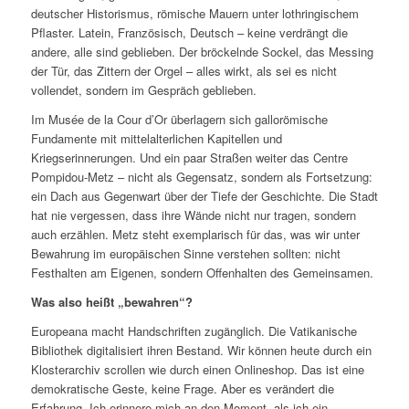
deutscher Historismus, römische Mauern unter lothringischem
Pflaster. Latein, Französisch, Deutsch – keine verdrängt die
andere, alle sind geblieben. Der bröckelnde Sockel, das Messing
der Tür, das Zittern der Orgel – alles wirkt, als sei es nicht
vollendet, sondern im Gespräch geblieben.
Im Musée de la Cour d’Or überlagern sich gallorömische
Fundamente mit mittelalterlichen Kapitellen und
Kriegserinnerungen. Und ein paar Straßen weiter das Centre
Pompidou-Metz – nicht als Gegensatz, sondern als Fortsetzung:
ein Dach aus Gegenwart über der Tiefe der Geschichte. Die Stadt
hat nie vergessen, dass ihre Wände nicht nur tragen, sondern
auch erzählen. Metz steht exemplarisch für das, was wir unter
Bewahrung im europäischen Sinne verstehen sollten: nicht
Festhalten am Eigenen, sondern Offenhalten des Gemeinsamen.
Was also heißt „bewahren“?
Europeana macht Handschriften zugänglich. Die Vatikanische
Bibliothek digitalisiert ihren Bestand. Wir können heute durch ein
Klosterarchiv scrollen wie durch einen Onlineshop. Das ist eine
demokratische Geste, keine Frage. Aber es verändert die
Erfahrung. Ich erinnere mich an den Moment, als ich ein