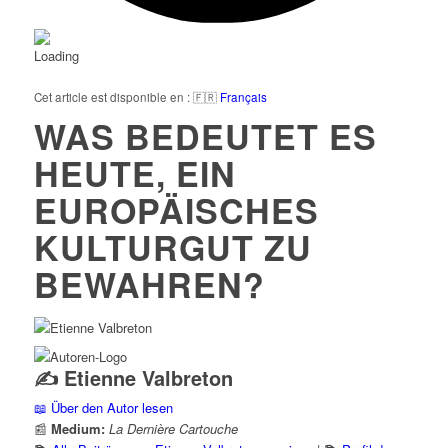
Cet article est disponible en : 🇫🇷
Français
WAS BEDEUTET ES
HEUTE, EIN
EUROPÄISCHES
KULTURGUT ZU
BEWAHREN?
✍️ Etienne Valbreton
📖 Über den Autor lesen
📰
Medium:
La Dernière Cartouche