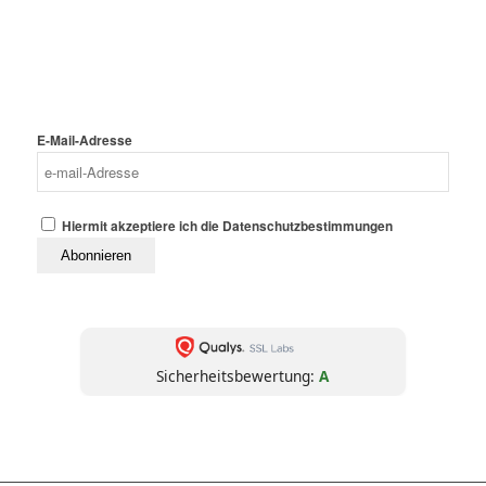
Haltung, Schärfe und Analyse – direkt aus
La Dernière
. Journalismus wie er sein sollte: unbequem,
Cartouche
unabhängig, unüberhörbar. 📬 Jetzt abonnieren – und die
nächste Kartusche trifft direkt bei dir ein.
(Abmeldung jederzeit möglich. Keine Weitergabe an Dritte. Kein Bullshit.)
E-Mail-Adresse
Hiermit akzeptiere ich die Datenschutzbestimmungen
Sicherheitsbewertung:
A