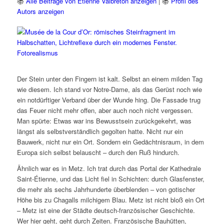
📚
Alle Beiträge von Etienne Valbreton anzeigen
| 📚
Profil des
Autors anzeigen
Der Stein unter den Fingern ist kalt. Selbst an einem milden Tag
wie diesem. Ich stand vor Notre-Dame, als das Gerüst noch wie
ein notdürftiger Verband über der Wunde hing. Die Fassade trug
das Feuer nicht mehr offen, aber auch noch nicht vergessen.
Man spürte: Etwas war ins Bewusstsein zurückgekehrt, was
längst als selbstverständlich gegolten hatte. Nicht nur ein
Bauwerk, nicht nur ein Ort. Sondern ein Gedächtnisraum, in dem
Europa sich selbst belauscht – durch den Ruß hindurch.
Ähnlich war es in Metz. Ich trat durch das Portal der Kathedrale
Saint-Étienne, und das Licht fiel in Schichten: durch Glasfenster,
die mehr als sechs Jahrhunderte überblenden – von gotischer
Höhe bis zu Chagalls milchigem Blau. Metz ist nicht bloß ein Ort
– Metz ist eine der Städte deutsch-französischer Geschichte.
Wer hier geht, geht durch Zeiten. Französische Bauhütten,