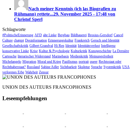
Nach meiner Kenntnis (ich las Biografien zu
Rühmann) rettete...
29. November 2025 - 17:48 von
Christof Sperl
Schlagworte
#PolitischeErinnerung
AFD
alte Linke
Bergbau
Bildhauerei
Brosius-Gersdorf
Cancel
Culture
chatgpt
Desinformation
Erinnerungskultur
Frankreich
Geruch und Identität
Gesellschaftskritik
Gilbert Grandval
Hi Ren
Identität
Identitätsverlust
Intelligenz
konservative Linke
Krise
Kultur & Psychologie
Kulturkritik
Kunstgeschichte
La Dernière
Cartouche
literarischer Widerstand
Marinebasis
Medienkritik
Meinungsfreiheit
Michelangelo
Migration
Moral und Krieg
Pazifismus
portrait
queer
Rechtsstaat oder
Rechthaberstaat?
Russland
Sabine Adler
Sichtbarkeit
Skulptur
Sprache
Systemkritik
USA
verlorenes Erbe
Wahrheit
Zensur
UNION DES AUTEURS FRANCOPHONES
Leseempfehlungen