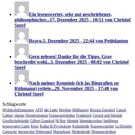
Ein lesenswerter, sehr gut geschriebener,
philosophischer...
17. Dezember 2025 - 10:51 von Christof
Sperl
Bravo.
5. Dezember 2025 - 22:44 von Petitdanton
Gern gelesen! Danke für die Tipps. Gray
beschreibt wohl...
3. Dezember 2025 - 08:02 von Christof
Sperl
Nach meiner Kenntnis (ich las Biografien zu
Rühmann) rettete...
29. November 2025 - 17:48 von
Christof Sperl
Schlagworte
#PolitischeErinnerung
AFD
alte Linke
Bergbau
Bildhauerei
Brosius-Gersdorf
Cancel
Culture
chatgpt
Desinformation
Erinnerungskultur
Frankreich
Geruch und Identität
Gesellschaftskritik
Gilbert Grandval
Hi Ren
Identität
Identitätsverlust
Intelligenz
konservative Linke
Krise
Kultur & Psychologie
Kulturkritik
Kunstgeschichte
La Dernière
Cartouche
literarischer Widerstand
Marinebasis
Medienkritik
Meinungsfreiheit