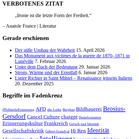
VERBOTENES ZITAT
„Ironie ist die letzte Form der Freiheit.“
– Anatole France
| Literatur
Gerade erschienen
Der stille Umbau der Wahrheit
15. April 2026
Das Monument aux victimes de la guerre de 1870–1871 in
Lunéville
7. Februar 2026
Unter dem Dach der Bedeutung
29. Januar 2026
Strom, Wärme und der Ernstfall
6. Januar 2026
Ligier Richier in Saint Mihiel – Renaissance jenseits Italiens
20. Dezember 2025
Begriffe im Fadenkreuz
Brosius-
AFD
Bildhauerei
#PolitischeErinnerung
alte Linke
Bergbau
Gersdorf
Cancel Culture
chatgpt
Desinformation
Erinnerungskultur
Frankreich
Geruch und Identität
Identität
Gesellschaftskritik
Hi Ren
Gilbert Grandval
Intelligenz