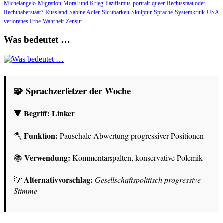
Michelangelo
Migration
Moral und Krieg
Pazifismus
portrait
queer
Rechtsstaat oder
Rechthaberstaat?
Russland
Sabine Adler
Sichtbarkeit
Skulptur
Sprache
Systemkritik
USA
verlorenes Erbe
Wahrheit
Zensur
Was bedeutet …
🧩 Sprachzerfetzer der Woche
🔻 Begriff:
Linker
Funktion:
🪓
Pauschale Abwertung progressiver Positionen
Verwendung:
📚
Kommentarspalten, konservative Polemik
Alternativvorschlag:
💡
Gesellschaftspolitisch progressive
Stimme