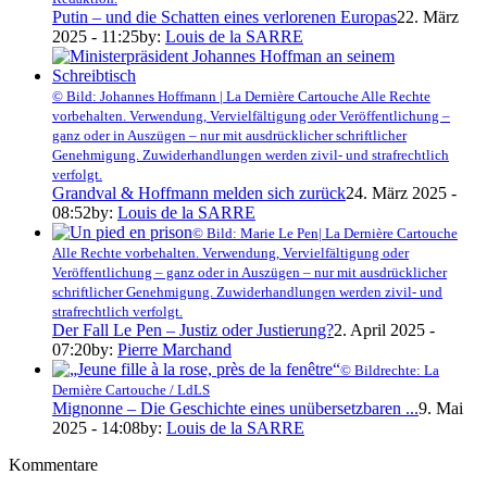
Putin – und die Schatten eines verlorenen Europas
22. März
2025 - 11:25
by:
Louis de la SARRE
© Bild: Johannes Hoffmann | La Dernière Cartouche Alle Rechte
vorbehalten. Verwendung, Vervielfältigung oder Veröffentlichung –
ganz oder in Auszügen – nur mit ausdrücklicher schriftlicher
Genehmigung. Zuwiderhandlungen werden zivil- und strafrechtlich
verfolgt.
Grandval & Hoffmann melden sich zurück
24. März 2025 -
08:52
by:
Louis de la SARRE
© Bild: Marie Le Pen| La Dernière Cartouche
Alle Rechte vorbehalten. Verwendung, Vervielfältigung oder
Veröffentlichung – ganz oder in Auszügen – nur mit ausdrücklicher
schriftlicher Genehmigung. Zuwiderhandlungen werden zivil- und
strafrechtlich verfolgt.
Der Fall Le Pen – Justiz oder Justierung?
2. April 2025 -
07:20
by:
Pierre Marchand
© Bildrechte: La
Dernière Cartouche / LdLS
Mignonne – Die Geschichte eines unübersetzbaren ...
9. Mai
2025 - 14:08
by:
Louis de la SARRE
Kommentare