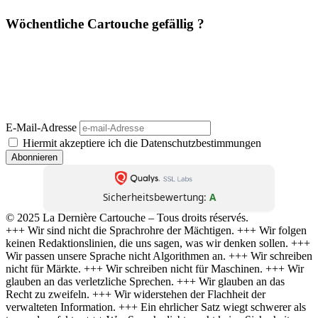
Wöchentliche Cartouche gefällig ?
Einmal pro Woche. Ohne Werbung. Ohne Filter. Dafür mit Haltung,
Schärfe und Analyse – direkt aus
La Dernière Cartouche
. Journalismus wie
er sein sollte: unbequem, unabhängig, unüberhörbar. 📬 Jetzt abonnieren –
und die nächste Kartusche trifft direkt bei dir ein.
(Abmeldung jederzeit möglich. Keine Weitergabe an Dritte. Kein Bullshit.)
E-Mail-Adresse
Hiermit akzeptiere ich die Datenschutzbestimmungen
Sicherheitsbewertung:
A
© 2025 La Dernière Cartouche – Tous droits réservés.
+++ Wir sind nicht die Sprachrohre der Mächtigen. +++ Wir folgen
keinen Redaktionslinien, die uns sagen, was wir denken sollen. +++
Wir passen unsere Sprache nicht Algorithmen an. +++ Wir schreiben
nicht für Märkte. +++ Wir schreiben nicht für Maschinen. +++ Wir
glauben an das verletzliche Sprechen. +++ Wir glauben an das
Recht zu zweifeln. +++ Wir widerstehen der Flachheit der
verwalteten Information. +++ Ein ehrlicher Satz wiegt schwerer als