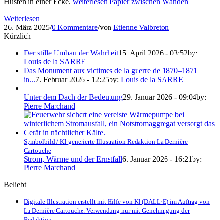
Husten in einer Ecke.
weiterlesen
Papier zwischen Wänden
Weiterlesen
26. März 2025
/
0 Kommentare
/
von
Etienne Valbreton
Kürzlich
Der stille Umbau der Wahrheit
15. April 2026 - 03:52
by:
Louis de la SARRE
Das Monument aux victimes de la guerre de 1870–1871
in...
7. Februar 2026 - 12:25
by:
Louis de la SARRE
Unter dem Dach der Bedeutung
29. Januar 2026 - 09:04
by:
Pierre Marchand
Symbolbild / KI-generierte Illustration Redaktion La Dernière
Cartouche
Strom, Wärme und der Ernstfall
6. Januar 2026 - 16:21
by:
Pierre Marchand
Beliebt
Digitale Illustration erstellt mit Hilfe von KI (DALL·E) im Auftrag von
La Dernière Cartouche. Verwendung nur mit Genehmigung der
Redaktion.