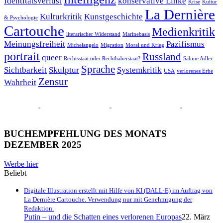
Identitätsverlust
konservative Linke
Krise
Kultur
La Dernière
Kulturkritik
Kunstgeschichte
& Psychologie
Cartouche
Medienkritik
literarischer Widerstand
Marinebasis
Meinungsfreiheit
Pazifismus
Michelangelo
Migration
Moral und Krieg
portrait
Russland
queer
Rechtsstaat oder Rechthaberstaat?
Sabine Adler
Sprache
Sichtbarkeit
Skulptur
Systemkritik
USA
verlorenes Erbe
Zensur
Wahrheit
BUCHEMPFEHLUNG DES MONATS
DEZEMBER 2025
Werbe hier
Beliebt
Digitale Illustration erstellt mit Hilfe von KI (DALL·E) im Auftrag von
La Dernière Cartouche. Verwendung nur mit Genehmigung der
Redaktion.
Putin – und die Schatten eines verlorenen Europas
22. März