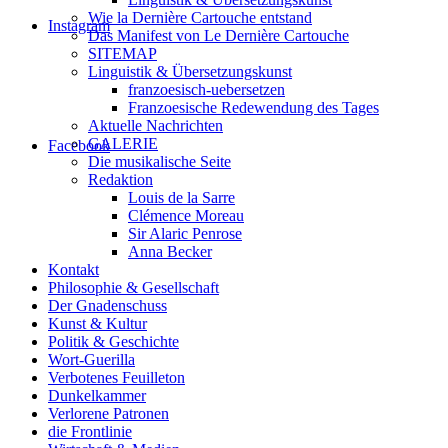
Wie la Dernière Cartouche entstand
Instagram
Das Manifest von Le Dernière Cartouche
SITEMAP
Linguistik & Übersetzungskunst
franzoesisch-uebersetzen
Franzoesische Redewendung des Tages
Aktuelle Nachrichten
GALERIE
Facebook
Die musikalische Seite
Redaktion
Louis de la Sarre
Clémence Moreau
Sir Alaric Penrose
Anna Becker
Kontakt
Philosophie & Gesellschaft
Der Gnadenschuss
Kunst & Kultur
Politik & Geschichte
Wort-Guerilla
Verbotenes Feuilleton
Dunkelkammer
Verlorene Patronen
die Frontlinie