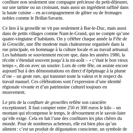
confiture non seulement une compagne précieuse du petit-déjeuner,
sur une tartine ou un croissant, mais aussi un ingrédient raffiné dans
la haute cuisine – en accompagnement de gibier ou de fromages
nobles comme le Brillat-Savarin.
Ce lien à la groseille ne vit pas seulement à Bar-le-Duc, mais aussi
dans de petits villages comme Nant-le-Grand, qui ne compte qu’une
quatre-vingtaine d’habitants. On y célèbre chaque année la
Fête de
la Groseille
, une fête modeste mais chaleureuse organisée dans la
rue principale, en hommage à la culture locale et au travail artisanal.
Les habitants se souviennent encore que, dans les années 1980, la
récolte s’étendait souvent jusqu’à la mi-août – « c’était le bon vieux
temps », dit-on avec un sourire. Lors de cette fête, on assiste encore
aujourd’hui à des démonstrations en direct d’épépinage à la plume
d’oie – un geste rare, qui transmet toute la valeur et le respect du
travail manuel. Ces célébrations sont l’expression d’une identité
régionale vivante et d’un patrimoine culturel toujours en
mouvement.
Le prix de la
confiture de groseilles
reflète son caractère
exceptionnel. Il faut compter entre 250 et 300 euros le kilo – un
montant qui récompense le temps, le dévouement et le savoir-faire
qu’elle exige. Cela en fait l’une des confitures les plus chères du
monde. Pour de nombreux acheteurs, elle est bien plus qu’un
aliment : c’est un produit de dégustation consciente, un symbole de