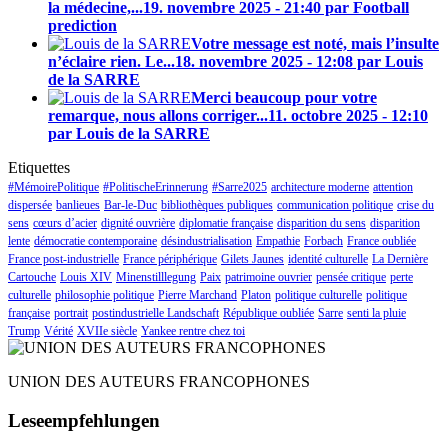
la médecine,...
19. novembre 2025 - 21:40 par Football
prediction
Votre message est noté, mais l’insulte
n’éclaire rien. Le...
18. novembre 2025 - 12:08 par Louis
de la SARRE
Merci beaucoup pour votre
remarque, nous allons corriger...
11. octobre 2025 - 12:10
par Louis de la SARRE
Etiquettes
#MémoirePolitique
#PolitischeErinnerung
#Sarre2025
architecture moderne
attention
dispersée
banlieues
Bar-le-Duc
bibliothèques publiques
communication politique
crise du
sens
cœurs d’acier
dignité ouvrière
diplomatie française
disparition du sens
disparition
lente
démocratie contemporaine
désindustrialisation
Empathie
Forbach
France oubliée
France post-industrielle
France périphérique
Gilets Jaunes
identité culturelle
La Dernière
Cartouche
Louis XIV
Minenstilllegung
Paix
patrimoine ouvrier
pensée critique
perte
culturelle
philosophie politique
Pierre Marchand
Platon
politique culturelle
politique
française
portrait
postindustrielle Landschaft
République oubliée
Sarre
senti la pluie
Trump
Vérité
XVIIe siècle
Yankee rentre chez toi
UNION DES AUTEURS FRANCOPHONES
Leseempfehlungen