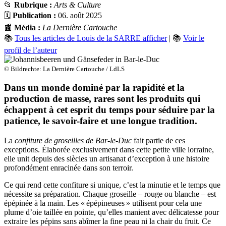
📂
Rubrique :
Arts & Culture
🗓️
Publication :
06. août 2025
📰
Média :
La Dernière Cartouche
📚
Tous les articles de Louis de la SARRE afficher
| 📚
Voir le
profil de l’auteur
© Bildrechte: La Dernière Cartouche / LdLS
Dans un monde dominé par la rapidité et la
production de masse, rares sont les produits qui
échappent à cet esprit du temps pour séduire par la
patience, le savoir-faire et une longue tradition.
La
confiture de groseilles de Bar-le-Duc
fait partie de ces
exceptions. Élaborée exclusivement dans cette petite ville lorraine,
elle unit depuis des siècles un artisanat d’exception à une histoire
profondément enracinée dans son terroir.
Ce qui rend cette confiture si unique, c’est la minutie et le temps que
nécessite sa préparation. Chaque groseille – rouge ou blanche – est
épépinée à la main. Les « épépineuses » utilisent pour cela une
plume d’oie taillée en pointe, qu’elles manient avec délicatesse pour
extraire les pépins sans abîmer la fine peau ni la chair du fruit. Ce