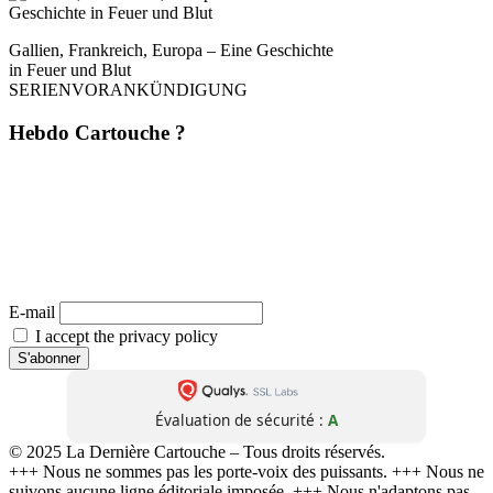
Gallien, Frankreich, Europa – Eine Geschichte
in Feuer und Blut
SERIENVORANKÜNDIGUNG
Hebdo Cartouche ?
Une fois par semaine. Sans pub. Sans filtre. Mais avec du style, de la
rigueur et une analyse affûtée – directement depuis
La Dernière Cartouche
.
Du journalisme comme il devrait l’être : dérangeant, indépendant,
inévitable. 📬 Abonne-toi maintenant – et la prochaine cartouche arrivera
directement chez toi.
(Désabonnement possible à tout moment. Aucune transmission à des tiers. Zéro baratin.)
E-mail
I accept the privacy policy
Évaluation de sécurité :
A
© 2025 La Dernière Cartouche – Tous droits réservés.
+++ Nous ne sommes pas les porte-voix des puissants. +++ Nous ne
suivons aucune ligne éditoriale imposée. +++ Nous n'adaptons pas