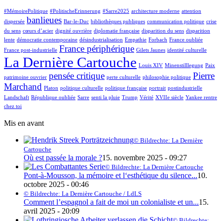
#MémoirePolitique
#PolitischeErinnerung
#Sarre2025
architecture moderne
attention
banlieues
dispersée
Bar-le-Duc
bibliothèques publiques
communication politique
crise
du sens
cœurs d’acier
dignité ouvrière
diplomatie française
disparition du sens
disparition
lente
démocratie contemporaine
désindustrialisation
Empathie
Forbach
France oubliée
France périphérique
France post-industrielle
Gilets Jaunes
identité culturelle
La Dernière Cartouche
Louis XIV
Minenstilllegung
Paix
pensée critique
Pierre
patrimoine ouvrier
perte culturelle
philosophie politique
Marchand
Platon
politique culturelle
politique française
portrait
postindustrielle
Landschaft
République oubliée
Sarre
senti la pluie
Trump
Vérité
XVIIe siècle
Yankee rentre
chez toi
Mis en avant
© Bildrechte: La Dernière
Cartouche
Où est passée la morale ?
15. novembre 2025 - 09:27
© Bildrechte: La Dernière Cartouche
Pont-à-Mousson, la mémoire et l‘esthétique du silence...
10.
octobre 2025 - 00:46
© Bildrechte: La Dernière Cartouche / LdLS
Comment l’espagnol a fait de moi un colonialiste et un...
15.
avril 2025 - 20:09
© Bildrechte: