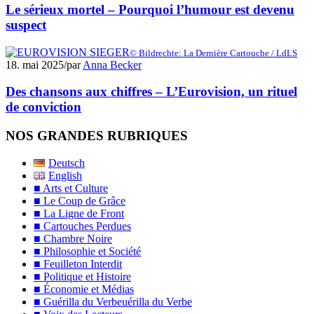
Le sérieux mortel – Pourquoi l’humour est devenu
suspect
© Bildrechte: La Dernière Cartouche / LdLS
18. mai 2025
/
par
Anna Becker
Des chansons aux chiffres – L’Eurovision, un rituel
de conviction
NOS GRANDES RUBRIQUES
Deutsch
English
■ Arts et Culture
■ Le Coup de Grâce
■ La Ligne de Front
■ Cartouches Perdues
■ Chambre Noire
■ Philosophie et Société
■ Feuilleton Interdit
■ Politique et Histoire
■ Économie et Médias
■ Guérilla du Verbeuérilla du Verbe