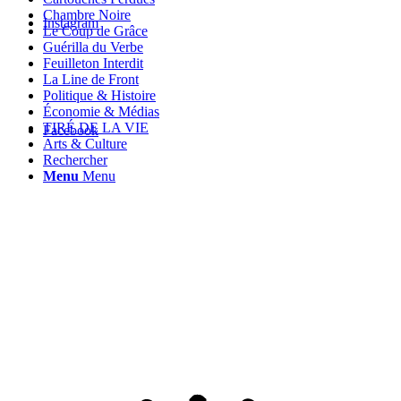
Chambre Noire
Instagram
Le Coup de Grâce
Guérilla du Verbe
Feuilleton Interdit
La Line de Front
Politique & Histoire
Économie & Médias
TIRÉ DE LA VIE
Facebook
Arts & Culture
Rechercher
Menu
Menu