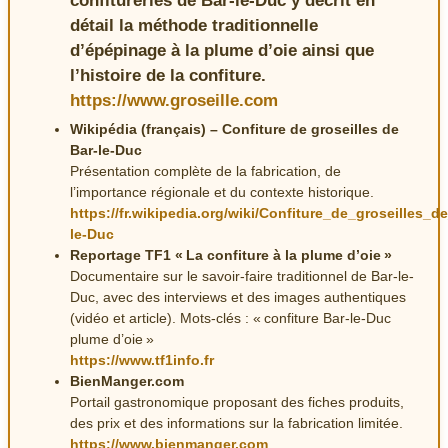
confitureries de Bar-le-Duc y décrit en
détail la méthode traditionnelle
d’épépinage à la plume d’oie ainsi que
l’histoire de la confiture.
https://www.groseille.com
Wikipédia (français) – Confiture de groseilles de
Bar-le-Duc
Présentation complète de la fabrication, de
l’importance régionale et du contexte historique.
https://fr.wikipedia.org/wiki/Confiture_de_groseilles_d
le-Duc
Reportage TF1 « La confiture à la plume d’oie »
Documentaire sur le savoir-faire traditionnel de Bar-le-
Duc, avec des interviews et des images authentiques
(vidéo et article). Mots-clés : « confiture Bar-le-Duc
plume d’oie »
https://www.tf1info.fr
BienManger.com
Portail gastronomique proposant des fiches produits,
des prix et des informations sur la fabrication limitée.
https://www.bienmanger.com