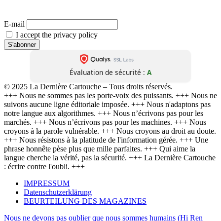
(Désabonnement possible à tout moment. Aucune transmission à des tiers. Zéro baratin.)
E-mail
I accept the privacy policy
Évaluation de sécurité :
A
© 2025 La Dernière Cartouche – Tous droits réservés.
+++ Nous ne sommes pas les porte-voix des puissants. +++ Nous ne
suivons aucune ligne éditoriale imposée. +++ Nous n'adaptons pas
notre langue aux algorithmes. +++ Nous n’écrivons pas pour les
marchés. +++ Nous n’écrivons pas pour les machines. +++ Nous
croyons à la parole vulnérable. +++ Nous croyons au droit au doute.
+++ Nous résistons à la platitude de l'information gérée. +++ Une
phrase honnête pèse plus que mille parfaites. +++ Qui aime la
langue cherche la vérité, pas la sécurité. +++ La Dernière Cartouche
: écrire contre l'oubli. +++
IMPRESSUM
Datenschutzerklärung
BEURTEILUNG DES MAGAZINES
Nous ne devons pas oublier que nous sommes humains (Hi Ren