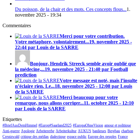
Du poisson, de la chair et des mots. Ces concepts flous...
1.
novembre 2025 - 19:34
Commentaires
Merci pour votre contribution.
Votre métaphore, volontairement...
19. novembre 2025 -
22:44 par Louis de la SARRE
Bonjour, Hendrik Streeck semble avoir oublié que
la médecine,...
19. novembre 2025 - 21:40 par Football
prediction
Votre message est noté, mais l’insulte
n’éclaire rien. Le...
18. novembre 2025 - 12:08 par Louis
de la SARRE
Merci beaucoup pour votre
remarque, nous allons corriger...
11. octobre 2025 - 12:10
par Louis de la SARRE
Etiquettes
#BriefAusDemHimmel
#Europ#Saarland2025
#EuropaOhneVision
amour et politique
Anti-guerre
Apologie
Arbeitererbe
Arbeiterkultur
AUKUS
banlieues
Bergbau
charbon
Creutzwald
critique des médias
dialectique
espace public
Europe des peuples
France