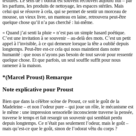
textures. Le sens de l’odorat est souvent recouvert aujourd’hui – par
les parfums, les produits de nettoyage, les espaces stériles. Mais
celui qui se réouvre à cela, qui se permet de sentir un morceau de
mousse, un vieux livre, un manteau en laine, retrouvera peut-être
quelque chose qu’il n’a pas cherché : lui-même.
« Quand j’ai senti la pluie » n’est pas un simple hasard poétique.
C’est une invitation à se souvenir – au-delà des mots. C’est un petit
appel à l’invisible, à ce qui demeure lorsque la tête a oublié depuis
longtemps. Peut-être est-ce cela qui nous maintient dans notre
humanité : que nous n’ayons pas besoin de tout savoir pour ressentir
quelque chose. Et que parfois, un seul souffle suffit pour nous
ramener à la maison.
*(Marcel Proust) Remarque
Note explicative pour Proust
Bien que dans la célèbre scène de Proust, ce soit le goût de la
Madeleine – et non l’odeur pure – qui joue un rôle, le mécanisme est
le même : une impression sensorielle inconsciente traverse la pensée,
traverse le temps et fait resurgir un souvenir qui semblait perdu
depuis longtemps. Ce n’était pas seulement l’odeur, mais le goût –
mais qu’est-ce que le goût, sinon de l’odorat vêtu du corps ?