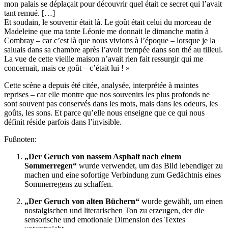
mon palais se déplaçait pour découvrir quel était ce secret qui l’avait
tant remué. […]
Et soudain, le souvenir était là. Le goût était celui du morceau de
Madeleine que ma tante Léonie me donnait le dimanche matin à
Combray – car c’est là que nous vivions à l’époque – lorsque je la
saluais dans sa chambre après l’avoir trempée dans son thé au tilleul.
La vue de cette vieille maison n’avait rien fait ressurgir qui me
concernait, mais ce goût – c’était lui ! »
Cette scène a depuis été citée, analysée, interprétée à maintes
reprises – car elle montre que nos souvenirs les plus profonds ne
sont souvent pas conservés dans les mots, mais dans les odeurs, les
goûts, les sons. Et parce qu’elle nous enseigne que ce qui nous
définit réside parfois dans l’invisible.
Fußnoten:
„Der Geruch von nassem Asphalt nach einem
Sommerregen“
wurde verwendet, um das Bild lebendiger zu
machen und eine sofortige Verbindung zum Gedächtnis eines
Sommerregens zu schaffen.
„Der Geruch von alten Büchern“
wurde gewählt, um einen
nostalgischen und literarischen Ton zu erzeugen, der die
sensorische und emotionale Dimension des Textes