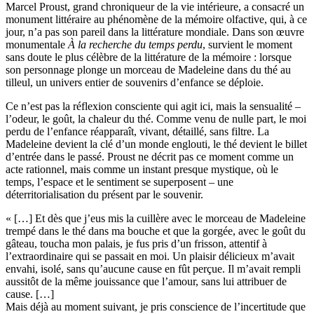
Marcel Proust, grand chroniqueur de la vie intérieure, a consacré un
monument littéraire au phénomène de la mémoire olfactive, qui, à ce
jour, n’a pas son pareil dans la littérature mondiale. Dans son œuvre
monumentale
À la recherche du temps perdu
, survient le moment
sans doute le plus célèbre de la littérature de la mémoire : lorsque
son personnage plonge un morceau de Madeleine dans du thé au
tilleul, un univers entier de souvenirs d’enfance se déploie.
Ce n’est pas la réflexion consciente qui agit ici, mais la sensualité –
l’odeur, le goût, la chaleur du thé. Comme venu de nulle part, le moi
perdu de l’enfance réapparaît, vivant, détaillé, sans filtre. La
Madeleine devient la clé d’un monde englouti, le thé devient le billet
d’entrée dans le passé. Proust ne décrit pas ce moment comme un
acte rationnel, mais comme un instant presque mystique, où le
temps, l’espace et le sentiment se superposent – une
déterritorialisation du présent par le souvenir.
« […] Et dès que j’eus mis la cuillère avec le morceau de Madeleine
trempé dans le thé dans ma bouche et que la gorgée, avec le goût du
gâteau, toucha mon palais, je fus pris d’un frisson, attentif à
l’extraordinaire qui se passait en moi. Un plaisir délicieux m’avait
envahi, isolé, sans qu’aucune cause en fût perçue. Il m’avait rempli
aussitôt de la même jouissance que l’amour, sans lui attribuer de
cause. […]
Mais déjà au moment suivant, je pris conscience de l’incertitude que