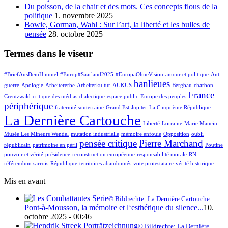
Du poisson, de la chair et des mots. Ces concepts flous de la
politique
1. novembre 2025
Bowie, Gorman, Wahl : Sur l’art, la liberté et les bulles de
pensée
28. octobre 2025
Termes dans le viseur
#BriefAusDemHimmel
#Europ#Saarland2025
#EuropaOhneVision
amour et politique
Anti-
banlieues
guerre
Apologie
Arbeitererbe
Arbeiterkultur
AUKUS
Bergbau
charbon
France
Creutzwald
critique des médias
dialectique
espace public
Europe des peuples
périphérique
fraternité souterraine
Grand Est
Jupiter
La Cinquième République
La Dernière Cartouche
Liberté
Lorraine
Marie Mancini
Musée Les Mineurs Wendel
mutation industrielle
mémoire enfouie
Opposition
oubli
pensée critique
Pierre Marchand
républicain
patrimoine en péril
Poutine
pouvoir et vérité
présidence
reconstruction européenne
responsabilité morale
RN
référendum sarrois
République
territoires abandonnés
vote protestataire
vérité historique
Mis en avant
© Bildrechte: La Dernière Cartouche
Pont-à-Mousson, la mémoire et l‘esthétique du silence...
10.
octobre 2025 - 00:46
© Bildrechte: La Dernière