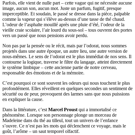
Parfois, elle vient de nulle part – cette vague qui ne nécessite aucune
image, aucun son, aucun mot. Juste un parfum, fugitif, presque
imperceptible. Et soudain, le passé se dresse dans la pièce, palpable
comme la vapeur qui s’élève au-dessus d’une tasse de thé chaud.
L’odeur de l’asphalte mouillé après une pluie d’été, l’odeur de la
vieille craie scolaire, l’air lourd du sous-sol – tous ouvrent des portes
vers un passé que nous pensions avoir perdu.
Non pas par la pensée ou le récit, mais par l’odorat, nous sommes
projetés dans une autre époque, un autre lieu, une autre version de
nous-mêmes. Le sens de l’odorat est le plus immédiat de nos sens. Il
contourne la logique, traverse le filtre du langage, atteint directement
le système limbique – cette ancienne partie de notre cerveau,
responsable des émotions et de la mémoire.
C’est pourquoi ce sont souvent les odeurs qui nous touchent le plus
profondément. Elles réveillent en quelques secondes un sentiment de
sécurité ou de peur, provoquent des larmes sans que nous puissions
en expliquer la cause.
Dans la littérature, c’est
Marcel Proust
qui a immortalisé ce
phénomène. Lorsque son personnage plonge un morceau de
Madeleine dans du thé au tilleul, tout un univers de l’enfance
s’ouvre. Ce n’est pas les mots qui déclenchent ce voyage, mais le
goût, l’arôme – un saut temporel olfactif.