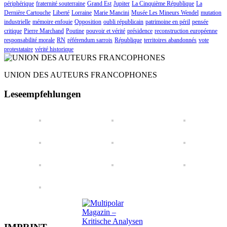
périphérique
fraternité souterraine
Grand Est
Jupiter
La Cinquième République
La
Dernière Cartouche
Liberté
Lorraine
Marie Mancini
Musée Les Mineurs Wendel
mutation
industrielle
mémoire enfouie
Opposition
oubli républicain
patrimoine en péril
pensée
critique
Pierre Marchand
Poutine
pouvoir et vérité
présidence
reconstruction européenne
responsabilité morale
RN
référendum sarrois
République
territoires abandonnés
vote
protestataire
vérité historique
UNION DES AUTEURS FRANCOPHONES
Leseempfehlungen