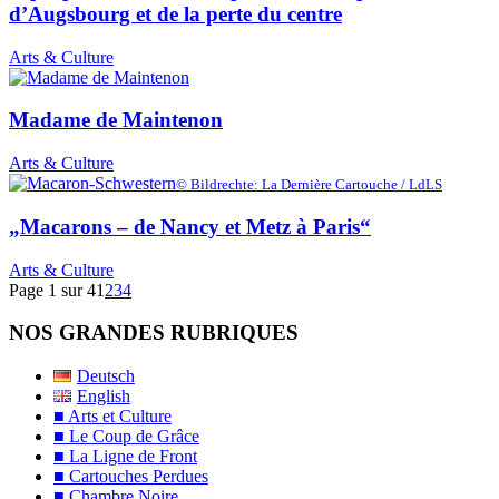
d’Augsbourg et de la perte du centre
Arts & Culture
Madame de Maintenon
Arts & Culture
© Bildrechte: La Dernière Cartouche / LdLS
„Macarons – de Nancy et Metz à Paris“
Arts & Culture
Page 1 sur 4
1
2
3
4
NOS GRANDES RUBRIQUES
Deutsch
English
■ Arts et Culture
■ Le Coup de Grâce
■ La Ligne de Front
■ Cartouches Perdues
■ Chambre Noire