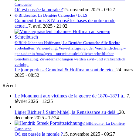
Cartouche
Où est passée la morale ?
15. novembre 2025 - 09:27
© Bildrechte: La Dernière Cartouche / LdLS
Comment Louis XIV a posé les bases de notre mode
actue...
7. avril 2025 - 21:02
© Bild: Johannes Hoffmann | La Dernière Cartouche Alle Rechte
vorbehalten. Verwendung, Vervielfältigung oder Veröffentlichung –
ganz oder in Auszügen – nur mit ausdrücklicher schriftlicher
Genehmigung. Zuwiderhandlungen werden zivil- und strafrechtlich
verfolgt.
Le jour perdu – Grandval & Hoffmann sont de reto...
24. mars
2025 - 08:52
Récent
Le Monument aux victimes de la guerre de 1870–1871 à...
7.
février 2026 - 12:25
Ligier Richier à Saint-Mihiel, la Renaissance au-delà...
20.
décembre 2025 - 12:24
© Bildrechte: La Dernière
Cartouche
Où est passée la morale ?
15. novembre 2025 - 09:27