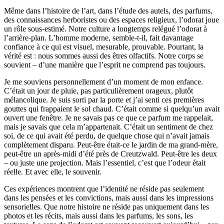
Même dans l’histoire de l’art, dans l’étude des autels, des parfums,
des connaissances herboristes ou des espaces religieux, l’odorat joue
un rôle sous-estimé. Notre culture a longtemps relégué l’odorat à
l’arrière-plan. L’homme moderne, semble-t-il, fait davantage
confiance à ce qui est visuel, mesurable, prouvable. Pourtant, la
vérité est : nous sommes aussi des êtres olfactifs. Notre corps se
souvient – d’une manière que l’esprit ne comprend pas toujours.
Je me souviens personnellement d’un moment de mon enfance.
C’était un jour de pluie, pas particulièrement orageux, plutôt
mélancolique. Je suis sorti par la porte et j’ai senti ces premières
gouttes qui frappaient le sol chaud. C’était comme si quelqu’un avait
ouvert une fenêtre. Je ne savais pas ce que ce parfum me rappelait,
mais je savais que cela m’appartenait. C’était un sentiment de chez
soi, de ce qui avait été perdu, de quelque chose qui n’avait jamais
complètement disparu. Peut-être était-ce le jardin de ma grand-mère,
peut-être un après-midi d’été près de Creutzwald. Peut-être les deux
– ou juste une projection. Mais l’essentiel, c’est que l’odeur était
réelle. Et avec elle, le souvenir.
Ces expériences montrent que l’identité ne réside pas seulement
dans les pensées et les convictions, mais aussi dans les impressions
sensorielles. Que notre histoire ne réside pas uniquement dans les
photos et les récits, mais aussi dans les parfums, les sons, les