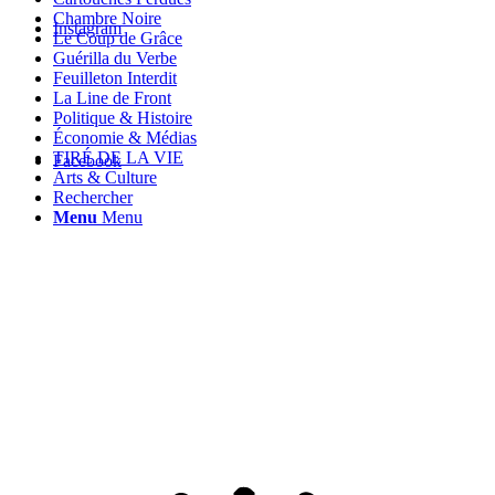
Chambre Noire
Instagram
Le Coup de Grâce
Guérilla du Verbe
Feuilleton Interdit
La Line de Front
Politique & Histoire
Économie & Médias
TIRÉ DE LA VIE
Facebook
Arts & Culture
Rechercher
Menu
Menu