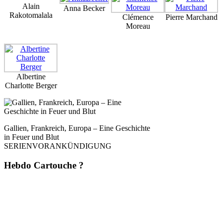
Alain
Anna Becker
Rakotomalala
Clémence
Pierre Marchand
Moreau
Albertine
Charlotte Berger
Gallien, Frankreich, Europa – Eine Geschichte
in Feuer und Blut
SERIENVORANKÜNDIGUNG
Hebdo Cartouche ?
Une fois par semaine. Sans pub. Sans filtre. Mais avec du style, de la
rigueur et une analyse affûtée – directement depuis
La Dernière Cartouche
.
Du journalisme comme il devrait l’être : dérangeant, indépendant,
inévitable. 📬 Abonne-toi maintenant – et la prochaine cartouche arrivera
directement chez toi.