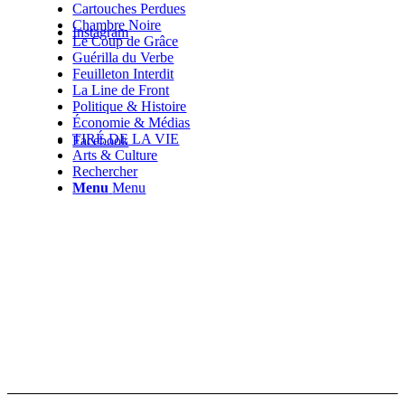
Cartouches Perdues
Chambre Noire
Instagram
Le Coup de Grâce
Guérilla du Verbe
Feuilleton Interdit
La Line de Front
Politique & Histoire
Économie & Médias
TIRÉ DE LA VIE
Facebook
Arts & Culture
Rechercher
Menu
Menu