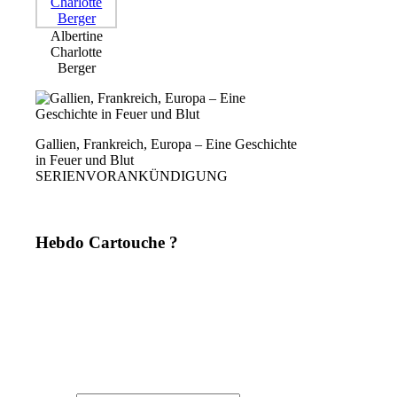
Albertine
Charlotte
Berger
Gallien, Frankreich, Europa – Eine Geschichte
in Feuer und Blut
SERIENVORANKÜNDIGUNG
Hebdo Cartouche ?
Une fois par semaine. Sans pub. Sans filtre. Mais avec du style,
de la rigueur et une analyse affûtée – directement depuis
La
Dernière Cartouche
. Du journalisme comme il devrait l’être :
dérangeant, indépendant, inévitable. 📬 Abonne-toi maintenant
– et la prochaine cartouche arrivera directement chez toi.
(Désabonnement possible à tout moment. Aucune transmission à des tiers.
Zéro baratin.)