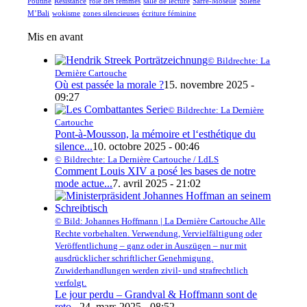
Poutine
Résistance
rôle des femmes
salle de lecture
Sarre-Moselle
Solène
M’Bali
wokisme
zones silencieuses
écriture féminine
Mis en avant
© Bildrechte: La
Dernière Cartouche
Où est passée la morale ?
15. novembre 2025 -
09:27
© Bildrechte: La Dernière
Cartouche
Pont-à-Mousson, la mémoire et l‘esthétique du
silence...
10. octobre 2025 - 00:46
© Bildrechte: La Dernière Cartouche / LdLS
Comment Louis XIV a posé les bases de notre
mode actue...
7. avril 2025 - 21:02
© Bild: Johannes Hoffmann | La Dernière Cartouche Alle
Rechte vorbehalten. Verwendung, Vervielfältigung oder
Veröffentlichung – ganz oder in Auszügen – nur mit
ausdrücklicher schriftlicher Genehmigung.
Zuwiderhandlungen werden zivil- und strafrechtlich
verfolgt.
Le jour perdu – Grandval & Hoffmann sont de
reto...
24. mars 2025 - 08:52