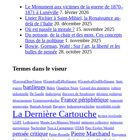
Le Monument aux victimes de la guerre de 1870–
1871 à Lunéville
7. février 2026
Ligier Richier à Saint-Mihiel, la Renaissance au-
delà de l’Italie
20. décembre 2025
Où est passée la morale ?
15. novembre 2025
Du poisson, de la chair et des mots. Ces concepts
flous de la politique
1. novembre 2025
Bowie, Gorman, Wahl : Sur l’art, la liberté et les
bulles de pensée
28. octobre 2025
Termes dans le viseur
#EuropaOhneVision
#GrandvalEtHoffmann
#GrandvalUndHoffmann
Anti-
banlieues
guerre
Biden
Chambre Noire
Conseil des ministres
culture
industrielle
De Gaulle
dialectique
discours de Strasbourg
décision politique
France périphérique
déracinement
Erinnerungskultur
fraternité
souterraine
Hannah Arendt
Hayange
Industriegeschichte
invisibilité rurale
La Dernière Cartouche
lecture profonde
LGBT
Lothringen
Musée Les Mineurs Wendel
mémoire collective
mémoire
européenne
Nachruhm
Non à l’armement
OTAN
Parc Explor Wendel
pensée critique
Pierre Marchand
Petite-Rosselle
Pingusson