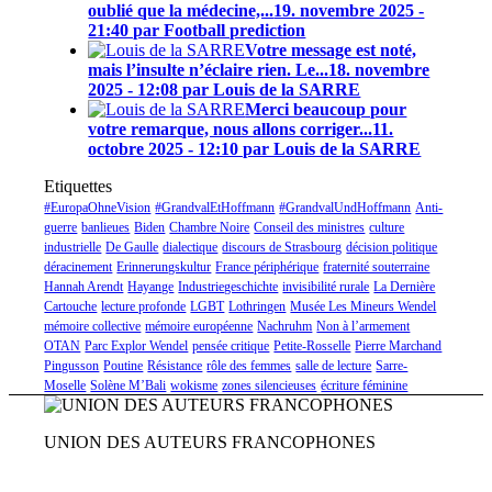
oublié que la médecine,...
19. novembre 2025 -
21:40 par Football prediction
Votre message est noté,
mais l’insulte n’éclaire rien. Le...
18. novembre
2025 - 12:08 par Louis de la SARRE
Merci beaucoup pour
votre remarque, nous allons corriger...
11.
octobre 2025 - 12:10 par Louis de la SARRE
Etiquettes
#EuropaOhneVision
#GrandvalEtHoffmann
#GrandvalUndHoffmann
Anti-
guerre
banlieues
Biden
Chambre Noire
Conseil des ministres
culture
industrielle
De Gaulle
dialectique
discours de Strasbourg
décision politique
déracinement
Erinnerungskultur
France périphérique
fraternité souterraine
Hannah Arendt
Hayange
Industriegeschichte
invisibilité rurale
La Dernière
Cartouche
lecture profonde
LGBT
Lothringen
Musée Les Mineurs Wendel
mémoire collective
mémoire européenne
Nachruhm
Non à l’armement
OTAN
Parc Explor Wendel
pensée critique
Petite-Rosselle
Pierre Marchand
Pingusson
Poutine
Résistance
rôle des femmes
salle de lecture
Sarre-
Moselle
Solène M’Bali
wokisme
zones silencieuses
écriture féminine
UNION DES AUTEURS FRANCOPHONES