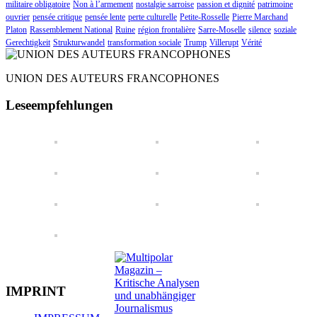
militaire obligatoire
Non à l’armement
nostalgie sarroise
passion et dignité
patrimoine
ouvrier
pensée critique
pensée lente
perte culturelle
Petite-Rosselle
Pierre Marchand
Platon
Rassemblement National
Ruine
région frontalière
Sarre-Moselle
silence
soziale
Gerechtigkeit
Strukturwandel
transformation sociale
Trump
Villerupt
Vérité
UNION DES AUTEURS FRANCOPHONES
Leseempfehlungen
IMPRINT