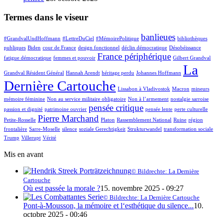
Termes dans le viseur
banlieues
#GrandvalUndHoffmann
#LettreDuCiel
#MémoirePolitique
bibliothèques
publiques
Biden
cour de France
design fonctionnel
déclin démocratique
Désobéissance
France périphérique
fatigue démocratique
femmes et pouvoir
Gilbert Grandval
La
Grandval Résident Général
Hannah Arendt
héritage perdu
Johannes Hoffmann
Dernière Cartouche
Lissabon à Vladivostok
Macron
mineurs
mémoire féminine
Non au service militaire obligatoire
Non à l’armement
nostalgie sarroise
pensée critique
passion et dignité
patrimoine ouvrier
pensée lente
perte culturelle
Pierre Marchand
Petite-Rosselle
Platon
Rassemblement National
Ruine
région
frontalière
Sarre-Moselle
silence
soziale Gerechtigkeit
Strukturwandel
transformation sociale
Trump
Villerupt
Vérité
Mis en avant
© Bildrechte: La Dernière
Cartouche
Où est passée la morale ?
15. novembre 2025 - 09:27
© Bildrechte: La Dernière Cartouche
Pont-à-Mousson, la mémoire et l‘esthétique du silence...
10.
octobre 2025 - 00:46