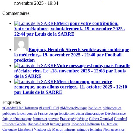
novembre 2025 - 19:34
Commentaires
Merci pour votre contribution.
Votre métaphore, volontairement...
19. novembre 2025 -
22:44 par Louis de la SARRE
Bonjour, Hendrik Streeck semble avoir oublié que
la médecine,...
19. novembre 2025 - 21:40 par Football
prediction
Votre message est noté, mais l’insulte
n’éclaire rien. Le...
18. novembre 2025 - 12:08 par Louis
de la SARRE
Merci beaucoup pour votre
remarque, nous allons corriger...
11. octobre 2025 - 12:10
par Louis de la SARRE
Etiquettes
#GrandvalUndHoffmann
#LettreDuCiel
#MémoirePolitique
banlieues
bibliothèques
publiques
Biden
cour de France
design fonctionnel
déclin démocratique
Désobéissance
fatigue démocratique
femmes et pouvoir
France périphérique
Gilbert Grandval
Grandval
Résident Général
Hannah Arendt
héritage perdu
Johannes Hoffmann
La Dernière
Cartouche
Lissabon à Vladivostok
Macron
mineurs
mémoire féminine
Non au service