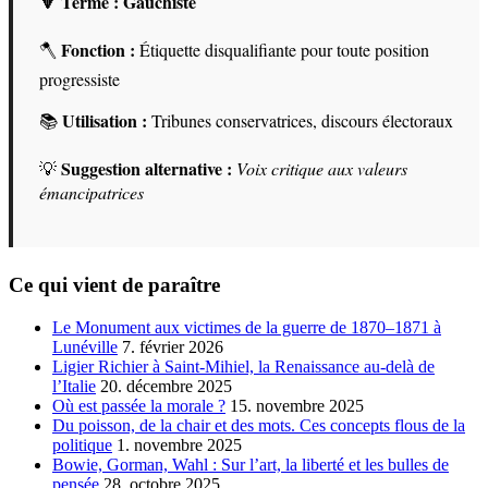
🔻 Terme :
Gauchiste
Fonction :
🪓
Étiquette disqualifiante pour toute position
progressiste
Utilisation :
📚
Tribunes conservatrices, discours électoraux
Suggestion alternative :
💡
Voix critique aux valeurs
émancipatrices
Ce qui vient de paraître
Le Monument aux victimes de la guerre de 1870–1871 à
Lunéville
7. février 2026
Ligier Richier à Saint-Mihiel, la Renaissance au-delà de
l’Italie
20. décembre 2025
Où est passée la morale ?
15. novembre 2025
Du poisson, de la chair et des mots. Ces concepts flous de la
politique
1. novembre 2025
Bowie, Gorman, Wahl : Sur l’art, la liberté et les bulles de
pensée
28. octobre 2025