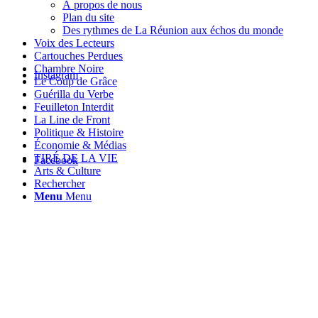
À propos de nous
Plan du site
Des rythmes de La Réunion aux échos du monde
Voix des Lecteurs
Cartouches Perdues
Chambre Noire
Instagram
Le Coup de Grâce
Guérilla du Verbe
Feuilleton Interdit
La Line de Front
Politique & Histoire
Économie & Médias
TIRÉ DE LA VIE
Facebook
Arts & Culture
Rechercher
Menu
Menu