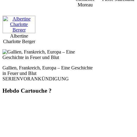
Moreau
Albertine
Charlotte Berger
Gallien, Frankreich, Europa – Eine Geschichte
in Feuer und Blut
SERIENVORANKÜNDIGUNG
Hebdo Cartouche ?
Une fois par semaine. Sans pub. Sans filtre. Mais avec du style, de la
rigueur et une analyse affûtée – directement depuis
La Dernière Cartouche
.
Du journalisme comme il devrait l’être : dérangeant, indépendant,
inévitable. 📬 Abonne-toi maintenant – et la prochaine cartouche arrivera
directement chez toi.
(Désabonnement possible à tout moment. Aucune transmission à des tiers. Zéro baratin.)