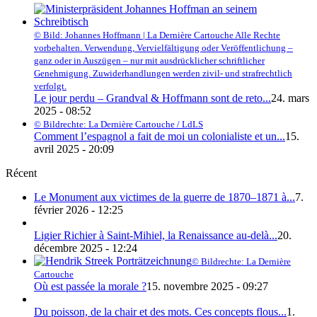
© Bild: Johannes Hoffmann | La Dernière Cartouche Alle Rechte
vorbehalten. Verwendung, Vervielfältigung oder Veröffentlichung –
ganz oder in Auszügen – nur mit ausdrücklicher schriftlicher
Genehmigung. Zuwiderhandlungen werden zivil- und strafrechtlich
verfolgt.
Le jour perdu – Grandval & Hoffmann sont de reto...
24. mars
2025 - 08:52
© Bildrechte: La Dernière Cartouche / LdLS
Comment l’espagnol a fait de moi un colonialiste et un...
15.
avril 2025 - 20:09
Récent
Le Monument aux victimes de la guerre de 1870–1871 à...
7.
février 2026 - 12:25
Ligier Richier à Saint-Mihiel, la Renaissance au-delà...
20.
décembre 2025 - 12:24
© Bildrechte: La Dernière
Cartouche
Où est passée la morale ?
15. novembre 2025 - 09:27
Du poisson, de la chair et des mots. Ces concepts flous...
1.