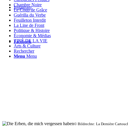
Chambre Noire
Instagram
Le Coup de Grâce
Guérilla du Verbe
Feuilleton Interdit
La Line de Front
Politique & Histoire
Économie & Médias
TIRÉ DE LA VIE
Facebook
Arts & Culture
Rechercher
Menu
Menu
© Bildrechte: La Dernière Cartouc