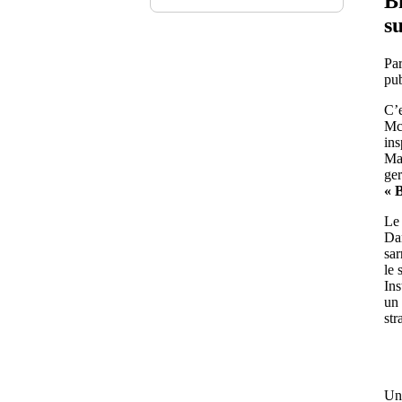
B
su
Par
pub
C’e
McD
ins
Mai
ger
« 
Le 
Dan
sar
le 
Ins
un 
str
Un 