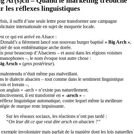
ig Ar(s)ch – Quand le marketing trébuche
r les réflexes linguistiques
fois, il suffit d’une seule lettre pour transformer une campagne
licitaire internationale en sujet de moquerie locale.
st ce qui est arrivé en Alsace :
onald’s a fièrement lancé son nouveau burger baptisé
« Big Arch »
,
piré de son emblématique arche dorée.
s pour beaucoup d’Alsaciens – et aussi dans les régions voisines
manophones –, le nom évoque tout autre chose :
Big Arsch »
(
gros postérieur
).
malentendu n’était même pas malveillant.
s le dialecte alsacien – tout comme dans le sentiment linguistique
rois et lorrain –,
son anglais « -arch » n’existe pas naturellement.
tinctivement, il est transformé en
« -arsch »
–
réflexe linguistique automatique, contre lequel même la meilleure
atégie de marque reste impuissante.
Sur les réseaux sociaux, les réactions n’ont pas tardé :
“On leur dit ce que veut dire arsch en alsacien ?”
exemple involontaire mais parfait de la manière dont les lois naturelles