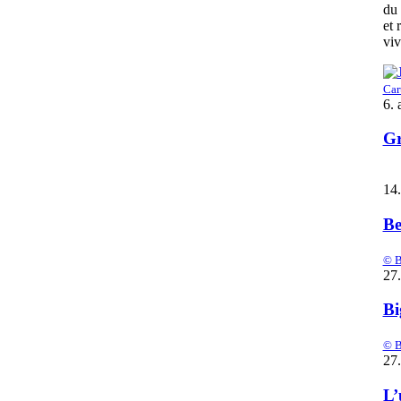
du 
et 
viv
Car
6. 
Gr
14
Be
© B
27.
Bi
© B
27.
L’