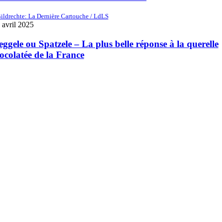
ildrechte: La Dernière Cartouche / LdLS
 avril 2025
ggele ou Spatzele – La plus belle réponse à la querelle
ocolatée de la France