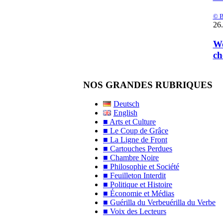
© B
26.
We
ch
NOS GRANDES RUBRIQUES
Deutsch
English
■ Arts et Culture
■ Le Coup de Grâce
■ La Ligne de Front
■ Cartouches Perdues
■ Chambre Noire
■ Philosophie et Société
■ Feuilleton Interdit
■ Politique et Histoire
■ Économie et Médias
■ Guérilla du Verbeuérilla du Verbe
■ Voix des Lecteurs