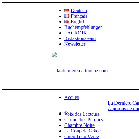
Deutsch
Français
English
Buchempfehlungen
LACROIX
Redaktionsteam
Newsletter
Accueil
La Dernière Ca
À propos de no
X
Voix des Lecteurs
Cartouches Perdues
Chambre Noire
Le Coup de Grâce
Guérilla du Verbe