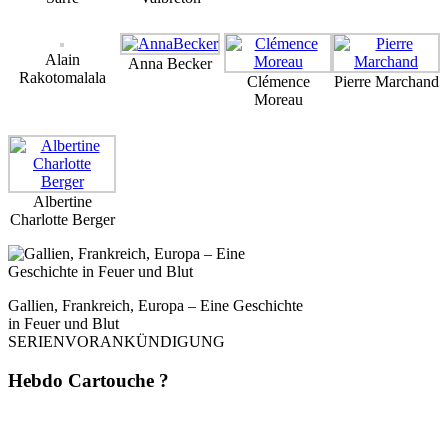
Alain
Anna Becker
Rakotomalala
Clémence
Pierre Marchand
Moreau
Albertine
Charlotte Berger
Gallien, Frankreich, Europa – Eine Geschichte
in Feuer und Blut
SERIENVORANKÜNDIGUNG
Hebdo Cartouche ?
Une fois par semaine. Sans pub. Sans filtre. Mais avec du style, de la
rigueur et une analyse affûtée – directement depuis
La Dernière Cartouche
.