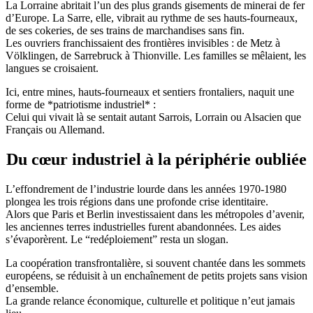
La Lorraine abritait l’un des plus grands gisements de minerai de fer
d’Europe. La Sarre, elle, vibrait au rythme de ses hauts-fourneaux,
de ses cokeries, de ses trains de marchandises sans fin.
Les ouvriers franchissaient des frontières invisibles : de Metz à
Völklingen, de Sarrebruck à Thionville. Les familles se mêlaient, les
langues se croisaient.
Ici, entre mines, hauts-fourneaux et sentiers frontaliers, naquit une
forme de *patriotisme industriel* :
Celui qui vivait là se sentait autant Sarrois, Lorrain ou Alsacien que
Français ou Allemand.
Du cœur industriel à la périphérie oubliée
L’effondrement de l’industrie lourde dans les années 1970-1980
plongea les trois régions dans une profonde crise identitaire.
Alors que Paris et Berlin investissaient dans les métropoles d’avenir,
les anciennes terres industrielles furent abandonnées. Les aides
s’évaporèrent. Le “redéploiement” resta un slogan.
La coopération transfrontalière, si souvent chantée dans les sommets
européens, se réduisit à un enchaînement de petits projets sans vision
d’ensemble.
La grande relance économique, culturelle et politique n’eut jamais