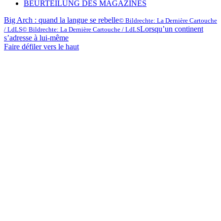
BEURTEILUNG DES MAGAZINES
Big Arch : quand la langue se rebelle
© Bildrechte: La Dernière Cartouche
Lorsqu’un continent
/ LdLS
© Bildrechte: La Dernière Cartouche / LdLS
s’adresse à lui-même
Faire défiler vers le haut