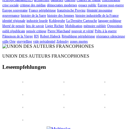
crise sociale
critique des médias
démocraties modernes
espace public
Europe post-guerre
Europe souveraine
France périphérique
französische Provinz
féminité insoumise
gouvernance
histoire de la Sarre
histoire des femmes
histoire industrielle de la France
identité régionale
industrie lourde
Kohlegrube
La Dernière Cartouche
langage politique
liberté de pensée
lieu de savoir
Ligier Richier
Mobilisation
mémoire oubliée
Opposition
oubli républicain
pensée critique
Pierre Marchand
pouvoir et vérité
Prêts à la guerre
Pâmoison de la Vierge
RN
Robert Habeck
République périphérique
résistance silencieuse
stille Orte
storytelling
vide présidentiel
Zelensky
zones mortes
UNION DES AUTEURS FRANCOPHONES
Leseempfehlungen