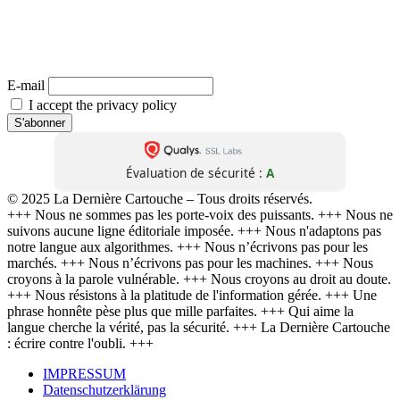
Du journalisme comme il devrait l’être : dérangeant, indépendant,
inévitable. 📬 Abonne-toi maintenant – et la prochaine cartouche arrivera
directement chez toi.
(Désabonnement possible à tout moment. Aucune transmission à des tiers. Zéro baratin.)
E-mail
I accept the privacy policy
Évaluation de sécurité :
A
© 2025 La Dernière Cartouche – Tous droits réservés.
+++ Nous ne sommes pas les porte-voix des puissants. +++ Nous ne
suivons aucune ligne éditoriale imposée. +++ Nous n'adaptons pas
notre langue aux algorithmes. +++ Nous n’écrivons pas pour les
marchés. +++ Nous n’écrivons pas pour les machines. +++ Nous
croyons à la parole vulnérable. +++ Nous croyons au droit au doute.
+++ Nous résistons à la platitude de l'information gérée. +++ Une
phrase honnête pèse plus que mille parfaites. +++ Qui aime la
langue cherche la vérité, pas la sécurité. +++ La Dernière Cartouche
: écrire contre l'oubli. +++
IMPRESSUM
Datenschutzerklärung