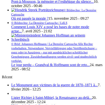
Pont-à-Mousson, la mémoire et l‘esthétique du silence...
10.
octobre 2025 - 00:46
© Bildrechte: La Dernière
Cartouche
Où est passée la morale ?
15. novembre 2025 - 09:27
© Bildrechte: La Dernière Cartouche / LdLS
Comment Louis XIV a posé les bases de notre mode
actue...
7. avril 2025 - 21:02
© Bild: Johannes Hoffmann | La Dernière Cartouche Alle Rechte
vorbehalten. Verwendung, Vervielfältigung oder Veröffentlichung –
ganz oder in Auszügen – nur mit ausdrücklicher schriftlicher
Genehmigung. Zuwiderhandlungen werden zivil- und strafrechtlich
verfolgt.
Le jour perdu – Grandval & Hoffmann sont de reto...
24. mars
2025 - 08:52
Récent
Le Monument aux victimes de la guerre de 1870–1871 à...
7.
février 2026 - 12:25
Ligier Richier à Saint-Mihiel, la Renaissance au-delà...
20.
décembre 2025 - 12:24