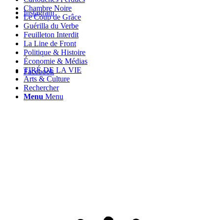
Chambre Noire
Instagram
Le Coup de Grâce
Guérilla du Verbe
Feuilleton Interdit
La Line de Front
Politique & Histoire
Économie & Médias
TIRÉ DE LA VIE
Facebook
Arts & Culture
Rechercher
Menu
Menu