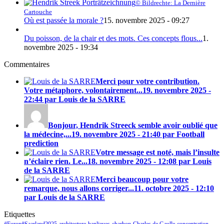
© Bildrechte: La Dernière
Cartouche
Où est passée la morale ?
15. novembre 2025 - 09:27
Du poisson, de la chair et des mots. Ces concepts flous...
1.
novembre 2025 - 19:34
Commentaires
Merci pour votre contribution.
Votre métaphore, volontairement...
19. novembre 2025 -
22:44 par Louis de la SARRE
Bonjour, Hendrik Streeck semble avoir oublié que
la médecine,...
19. novembre 2025 - 21:40 par Football
prediction
Votre message est noté, mais l’insulte
n’éclaire rien. Le...
18. novembre 2025 - 12:08 par Louis
de la SARRE
Merci beaucoup pour votre
remarque, nous allons corriger...
11. octobre 2025 - 12:10
par Louis de la SARRE
Etiquettes
#Europ#Saarland2025
architecture
banlieues
charbon
Charles de Gaulle
concentration