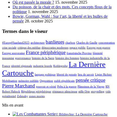
Où est passée la morale ?
15. novembre 2025
Du poisson, de la chair et des mots. Ces concepts flous de la
politique
1. novembre 2025
Bowie, Gorman, Wahl : Sur l’art, la liberté et les bulles de
pensée
28. octobre 2025
Termes dans le viseur
banlieues
#Europ#Saarland2025
architecture
charbon
Charles de Gaulle
concentration
crise sociale
critique des médias
démocraties modernes
espace public
Europe post-guerre
France périphérique
Europe souveraine
französische Provinz
féminité
insoumise
gouvernance
histoire de la Sarre
histoire des femmes
histoire industrielle de la
La Dernière
France
identité régionale
industrie lourde
Kohlegrube
Cartouche
langage politique
liberté de pensée
lieu de savoir
Ligier Richier
pensée critique
Mobilisation
mémoire oubliée
Opposition
oubli républicain
Pierre Marchand
pouvoir et vérité
Prêts à la guerre
Pâmoison de la Vierge
RN
Robert Habeck
République périphérique
résistance silencieuse
stille Orte
storytelling
vide
présidentiel
Zelensky
zones mortes
Mis en avant
© Bildrechte: La Dernière Cartouche