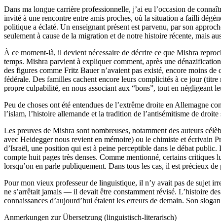
Dans ma longue carrière professionnelle, j’ai eu l’occasion de connaître
invité à une rencontre entre amis proches, où la situation a failli dég
politique a éclaté. Un enseignant présent est parvenu, par son approc
seulement à cause de la migration et de notre histoire récente, mais aus
À ce moment-là, il devient nécessaire de décrire ce que Mishra reproch
temps. Mishra parvient à expliquer comment, après une dénazification s
des figures comme Fritz Bauer n’avaient pas existé, encore moins de cri
fédérale. Des familles cachent encore leurs complicités à ce jour (titre
propre culpabilité, en nous associant aux “bons”, tout en négligeant le
Peu de choses ont été entendues de l’extrême droite en Allemagne conce
l’islam, l’histoire allemande et la tradition de l’antisémitisme de droite
Les preuves de Mishra sont nombreuses, notamment des auteurs célèbres
avec Heidegger nous revient en mémoire) ou le chimiste et écrivain Pr
d’Israël, une position qui est à peine perceptible dans le débat public
compte huit pages très denses. Comme mentionné, certains critiques lui 
lorsqu’on en parle publiquement. Dans tous les cas, il est précieux de 
Pour mon vieux professeur de linguistique, il n’y avait pas de sujet irr
ne s’arrêtait jamais — il devait être constamment révisé. L’histoire de
connaissances d’aujourd’hui étaient les erreurs de demain. Son slogan pr
Anmerkungen zur Übersetzung (linguistisch-literarisch)