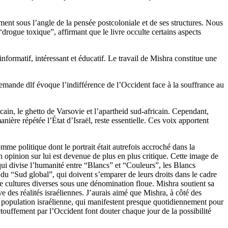
ent sous l’angle de la pensée postcoloniale et de ses structures. Nous
drogue toxique”, affirmant que le livre occulte certains aspects
nformatif, intéressant et éducatif. Le travail de Mishra constitue une
lemande dlf évoque l’indifférence de l’Occident face à la souffrance au
in, le ghetto de Varsovie et l’apartheid sud-africain. Cependant,
nière répétée l’État d’Israël, reste essentielle. Ces voix apportent
mme politique dont le portrait était autrefois accroché dans la
 opinion sur lui est devenue de plus en plus critique. Cette image de
qui divise l’humanité entre “Blancs” et “Couleurs”, les Blancs
du “Sud global”, qui doivent s’emparer de leurs droits dans le cadre
 de cultures diverses sous une dénomination floue. Mishra soutient sa
 des réalités israéliennes. J’aurais aimé que Mishra, à côté des
 population israélienne, qui manifestent presque quotidiennement pour
 étouffement par l’Occident font douter chaque jour de la possibilité