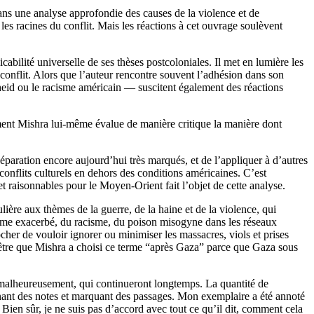
ans une analyse approfondie des causes de la violence et de
s racines du conflit. Mais les réactions à cet ouvrage soulèvent
abilité universelle de ses thèses postcoloniales. Il met en lumière les
conflit. Alors que l’auteur rencontre souvent l’adhésion dans son
heid ou le racisme américain — suscitent également des réactions
mment Mishra lui-même évalue de manière critique la manière dont
paration encore aujourd’hui très marqués, et de l’appliquer à d’autres
conflits culturels en dehors des conditions américaines. C’est
et raisonnables pour le Moyen-Orient fait l’objet de cette analyse.
lière aux thèmes de la guerre, de la haine et de la violence, qui
lisme exacerbé, du racisme, du poison misogyne dans les réseaux
rocher de vouloir ignorer ou minimiser les massacres, viols et prises
-être que Mishra a choisi ce terme “après Gaza” parce que Gaza sous
, malheureusement, qui continueront longtemps. La quantité de
renant des notes et marquant des passages. Mon exemplaire a été annoté
Bien sûr, je ne suis pas d’accord avec tout ce qu’il dit, comment cela