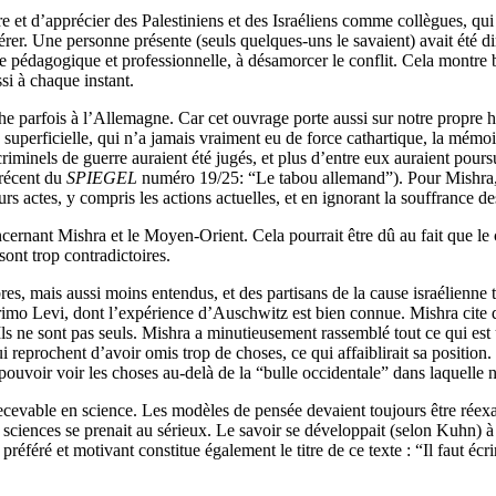
 et d’apprécier des Palestiniens et des Israéliens comme collègues, qui m
énérer. Une personne présente (seuls quelques-uns le savaient) avait été
he pédagogique et professionnelle, à désamorcer le conflit. Cela montre
si à chaque instant.
e parfois à l’Allemagne. Car cet ouvrage porte aussi sur notre propre h
uperficielle, qui n’a jamais vraiment eu de force cathartique, la mémoi
minels de guerre auraient été jugés, et plus d’entre eux auraient poursui
 récent du
SPIEGEL
numéro 19/25: “Le tabou allemand”). Pour Mishra, 
urs actes, y compris les actions actuelles, et en ignorant la souffrance 
rnant Mishra et le Moyen-Orient. Cela pourrait être dû au fait que le ca
 sont trop contradictoires.
, mais aussi moins entendus, et des partisans de la cause israélienne 
imo Levi, dont l’expérience d’Auschwitz est bien connue. Mishra cite d
. Ils ne sont pas seuls. Mishra a minutieusement rassemblé tout ce qui est
reprochent d’avoir omis trop de choses, ce qui affaiblirait sa position.
pouvoir voir les choses au-delà de la “bulle occidentale” dans laquelle 
ecevable en science. Les modèles de pensée devaient toujours être réexamin
s sciences se prenait au sérieux. Le savoir se développait (selon Kuhn) à
éféré et motivant constitue également le titre de ce texte : “Il faut écr