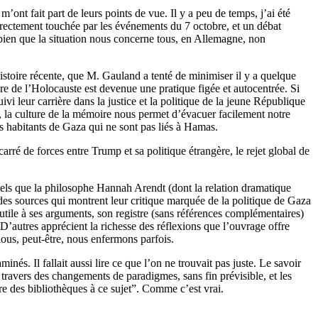
’ont fait part de leurs points de vue. Il y a peu de temps, j’ai été
 directement touchée par les événements du 7 octobre, et un débat
 bien que la situation nous concerne tous, en Allemagne, non
istoire récente, que M. Gauland a tenté de minimiser il y a quelque
re de l’Holocauste est devenue une pratique figée et autocentrée. Si
vi leur carrière dans la justice et la politique de la jeune République
la culture de la mémoire nous permet d’évacuer facilement notre
des habitants de Gaza qui ne sont pas liés à Hamas.
rré de forces entre Trump et sa politique étrangère, le rejet global de
tels que la philosophe Hannah Arendt (dont la relation dramatique
es sources qui montrent leur critique marquée de la politique de Gaza
 utile à ses arguments, son registre (sans références complémentaires)
 D’autres apprécient la richesse des réflexions que l’ouvrage offre
nous, peut-être, nous enfermons parfois.
és. Il fallait aussi lire ce que l’on ne trouvait pas juste. Le savoir
 travers des changements de paradigmes, sans fin prévisible, et les
ire des bibliothèques à ce sujet”. Comme c’est vrai.