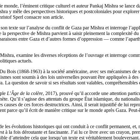
le monde, l’éminent critique culturel et auteur Pankaj Mishra se lance d
y mêle des perspectives historiques et postcoloniales pour explorer le
istof Sperl consacre son article.
on texte sur l’analyse du conflit de Gaza par Mishra et interroge l’applic
la perspective de Mishra parvient à saisir pleinement la complexité du 
omparaisons entre Gaza et d’autres formes d’oppression — comme l’apart
de Mishra, examine les diverses réceptions de l’ouvrage et interroge co
olitiques actuels.
. Du Bois (1868-1963) à la société américaine, avec ses mécanismes de sé
ismes sont soumis à des lois universelles pouvant être appliquées à des 
a. La question de savoir si ses résultats sont valables, compréhensibles 
mple
L’Âge de la colère
, 2017), prouvé qu’il accorde une attention particu
ète. Qu’il s’agisse des attentats du groupe État islamique, du nationa
 causes de ces forces destructrices. Ainsi, il serait injustifié de lui rep
nt parce qu’il écrit de manière critique sur le monde après Gaza. Peut
e les évolutions historiques qui ont conduit à ce conflit permanent, et
 à la fois déroutante et fascinante. J’ai lu ce livre avec un crayon, p
le d’atteindre cela que lorsqu’un texte est véritablement bouleversant. 