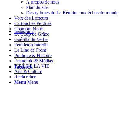
À propos de nous
Plan du site
Des rythmes de La Réunion aux échos du monde
Voix des Lecteurs
Cartouches Perdues
Chambre Noire
Instagram
Le Coup de Grâce
Guérilla du Verbe
Feuilleton Interdit
La Line de Front
Politique & Histoire
Économie & Médias
TIRÉ DE LA VIE
Facebook
Arts & Culture
Rechercher
Menu
Menu