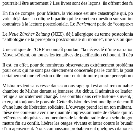
pourrait-il être autrement ? Les livres sont des leçons, ils offrent des f
En fin de compte, pour Mishra, la violence est une catastrophe qui, po
voici déjà dans la critique bipartite qui le remet en question sur son im
contraires à la lecture postcoloniale. Le
Parlement
parle de “compte-r
Le
Neue Zürcher Zeitung
(NZZ), déjà allergique au terme postcolonial 
“anthologie de la perception postcoloniale du monde”, une vision que ce
Une critique de l’ORF reconnaît pourtant “la nécessité d’une narration
Moyen-Orient, où toutes les tentatives de pacification échouent. Il dép
Il est, en effet, pour de nombreux observateurs extrêmement problémat
pour ceux qui ne sont pas directement concernés par le conflit, la posit
certainement une réflexion utile pour enrichir notre propre perceptio
Mishra revient sans cesse dans son ouvrage, qui est aussi remarquable s
chambre de Mishra durant sa jeunesse. Au début, il admirait ce leader 
refuge a radicalement changé. Les conflits dans cette histoire suivent
exerçant toujours le pouvoir. Cette division devient une ligne de con
d’une lutte de libération solidaire. L’ouvrage prend ici un ton militan
thèse des couleurs avec une quantité impressionnante de détails qui n’
références ubiquistes aux membres de la droite radicale au sein du g
mettre fin au conflit, libérer les otages vivants et lutter contre la br
d’un apaisement. Nous connaissons probablement quelques citations qu