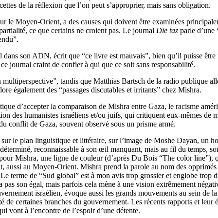
acettes de la réflexion que l’on peut s’approprier, mais sans obligation.
ur le Moyen-Orient, a des causes qui doivent être examinées principalem
partialité, ce que certains ne croient pas. Le journal
Die taz
parle d’une “
endu”.
dans son ADN, écrit que “ce livre est mauvais”, bien qu’il puisse être i
 journal craint de confier à qui que ce soit sans responsabilité.
 multiperspective”, tandis que Matthias Bartsch de la radio publique al
lore également des “passages discutables et irritants” chez Mishra.
ique d’accepter la comparaison de Mishra entre Gaza, le racisme américa
ion des humanistes israéliens et/ou juifs, qui critiquent eux-mêmes de ma
n du conflit de Gaza, souvent observé sous un prisme armé.
ur le plan linguistique et littéraire, sur l’image de Moshe Dayan, un ho
déterminé, reconnaissable à son œil manquant, mais au fil du temps, son
, pour Mishra, une ligne de couleur (d’après Du Bois “The color line”), 
flit, aussi au Moyen-Orient. Mishra prend la parole au nom des opprimés 
t. Le terme de “Sud global” est à mon avis trop grossier et englobe trop
a pas son égal, mais parfois cela mène à une vision extrêmement négative
ouvernement israélien, évoque aussi les grands mouvements au sein de la
utalité de certaines branches du gouvernement. Les récents rapports et leur
i vont à l’encontre de l’espoir d’une détente.