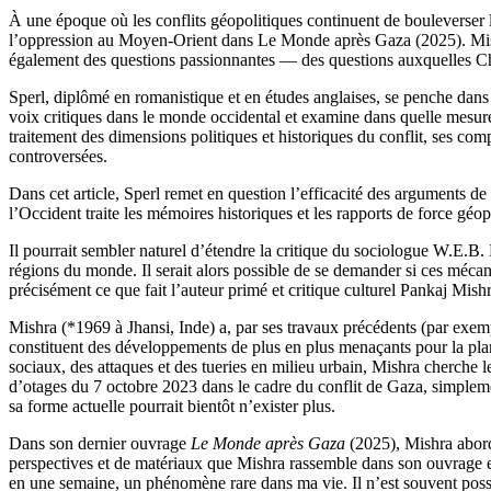
À une époque où les conflits géopolitiques continuent de bouleverser 
l’oppression au Moyen-Orient dans Le Monde après Gaza (2025). Mishra 
également des questions passionnantes — des questions auxquelles Chr
Sperl, diplômé en romanistique et en études anglaises, se penche dans s
voix critiques dans le monde occidental et examine dans quelle mesure 
traitement des dimensions politiques et historiques du conflit, ses c
controversées.
Dans cet article, Sperl remet en question l’efficacité des arguments 
l’Occident traite les mémoires historiques et les rapports de force géop
Il pourrait sembler naturel d’étendre la critique du sociologue W.E.B
régions du monde. Il serait alors possible de se demander si ces mécan
précisément ce que fait l’auteur primé et critique culturel Pankaj Mishr
Mishra (*1969 à Jhansi, Inde) a, par ses travaux précédents (par exe
constituent des développements de plus en plus menaçants pour la plan
sociaux, des attaques et des tueries en milieu urbain, Mishra cherche les
d’otages du 7 octobre 2023 dans le cadre du conflit de Gaza, simpleme
sa forme actuelle pourrait bientôt n’exister plus.
Dans son dernier ouvrage
Le Monde après Gaza
(2025), Mishra abord
perspectives et de matériaux que Mishra rassemble dans son ouvrage est
en une semaine, un phénomène rare dans ma vie. Il n’est souvent possib