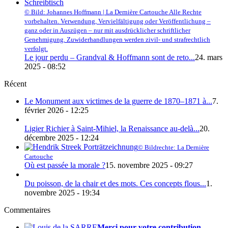
© Bild: Johannes Hoffmann | La Dernière Cartouche Alle Rechte
vorbehalten. Verwendung, Vervielfältigung oder Veröffentlichung –
ganz oder in Auszügen – nur mit ausdrücklicher schriftlicher
Genehmigung. Zuwiderhandlungen werden zivil- und strafrechtlich
verfolgt.
Le jour perdu – Grandval & Hoffmann sont de reto...
24. mars
2025 - 08:52
Récent
Le Monument aux victimes de la guerre de 1870–1871 à...
7.
février 2026 - 12:25
Ligier Richier à Saint-Mihiel, la Renaissance au-delà...
20.
décembre 2025 - 12:24
© Bildrechte: La Dernière
Cartouche
Où est passée la morale ?
15. novembre 2025 - 09:27
Du poisson, de la chair et des mots. Ces concepts flous...
1.
novembre 2025 - 19:34
Commentaires
Merci pour votre contribution.