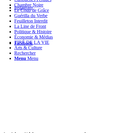
Chambre Noire
Instagram
Le Coup de Grâce
Guérilla du Verbe
Feuilleton Interdit
La Line de Front
Politique & Histoire
Économie & Médias
TIRÉ DE LA VIE
Facebook
Arts & Culture
Rechercher
Menu
Menu