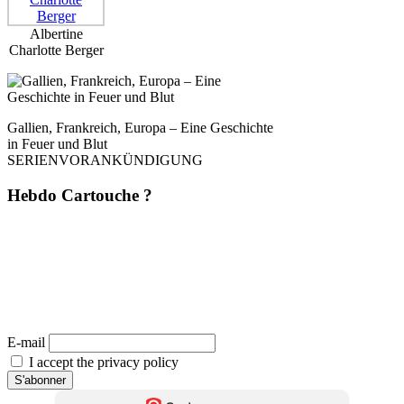
Albertine
Charlotte Berger
Gallien, Frankreich, Europa – Eine Geschichte
in Feuer und Blut
SERIENVORANKÜNDIGUNG
Hebdo Cartouche ?
Une fois par semaine. Sans pub. Sans filtre. Mais avec du style, de la
rigueur et une analyse affûtée – directement depuis
La Dernière Cartouche
.
Du journalisme comme il devrait l’être : dérangeant, indépendant,
inévitable. 📬 Abonne-toi maintenant – et la prochaine cartouche arrivera
directement chez toi.
(Désabonnement possible à tout moment. Aucune transmission à des tiers. Zéro baratin.)
E-mail
I accept the privacy policy