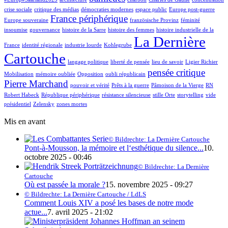
crise sociale
critique des médias
démocraties modernes
espace public
Europe post-guerre
France périphérique
Europe souveraine
französische Provinz
féminité
insoumise
gouvernance
histoire de la Sarre
histoire des femmes
histoire industrielle de la
La Dernière
France
identité régionale
industrie lourde
Kohlegrube
Cartouche
langage politique
liberté de pensée
lieu de savoir
Ligier Richier
pensée critique
Mobilisation
mémoire oubliée
Opposition
oubli républicain
Pierre Marchand
pouvoir et vérité
Prêts à la guerre
Pâmoison de la Vierge
RN
Robert Habeck
République périphérique
résistance silencieuse
stille Orte
storytelling
vide
présidentiel
Zelensky
zones mortes
Mis en avant
© Bildrechte: La Dernière Cartouche
Pont-à-Mousson, la mémoire et l‘esthétique du silence...
10.
octobre 2025 - 00:46
© Bildrechte: La Dernière
Cartouche
Où est passée la morale ?
15. novembre 2025 - 09:27
© Bildrechte: La Dernière Cartouche / LdLS
Comment Louis XIV a posé les bases de notre mode
actue...
7. avril 2025 - 21:02