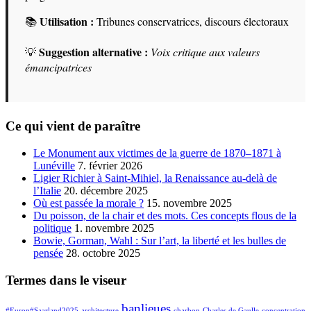
Utilisation :
📚
Tribunes conservatrices, discours électoraux
Suggestion alternative :
💡
Voix critique aux valeurs
émancipatrices
Ce qui vient de paraître
Le Monument aux victimes de la guerre de 1870–1871 à
Lunéville
7. février 2026
Ligier Richier à Saint-Mihiel, la Renaissance au-delà de
l’Italie
20. décembre 2025
Où est passée la morale ?
15. novembre 2025
Du poisson, de la chair et des mots. Ces concepts flous de la
politique
1. novembre 2025
Bowie, Gorman, Wahl : Sur l’art, la liberté et les bulles de
pensée
28. octobre 2025
Termes dans le viseur
banlieues
#Europ#Saarland2025
architecture
charbon
Charles de Gaulle
concentration