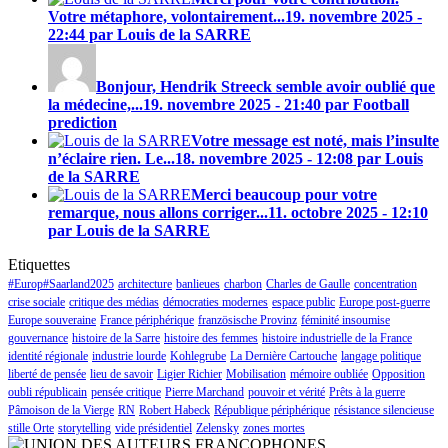
Votre métaphore, volontairement...
19. novembre 2025 -
22:44 par Louis de la SARRE
Bonjour, Hendrik Streeck semble avoir oublié que
la médecine,...
19. novembre 2025 - 21:40 par Football
prediction
Votre message est noté, mais l’insulte
n’éclaire rien. Le...
18. novembre 2025 - 12:08 par Louis
de la SARRE
Merci beaucoup pour votre
remarque, nous allons corriger...
11. octobre 2025 - 12:10
par Louis de la SARRE
Etiquettes
#Europ#Saarland2025
architecture
banlieues
charbon
Charles de Gaulle
concentration
crise sociale
critique des médias
démocraties modernes
espace public
Europe post-guerre
Europe souveraine
France périphérique
französische Provinz
féminité insoumise
gouvernance
histoire de la Sarre
histoire des femmes
histoire industrielle de la France
identité régionale
industrie lourde
Kohlegrube
La Dernière Cartouche
langage politique
liberté de pensée
lieu de savoir
Ligier Richier
Mobilisation
mémoire oubliée
Opposition
oubli républicain
pensée critique
Pierre Marchand
pouvoir et vérité
Prêts à la guerre
Pâmoison de la Vierge
RN
Robert Habeck
République périphérique
résistance silencieuse
stille Orte
storytelling
vide présidentiel
Zelensky
zones mortes