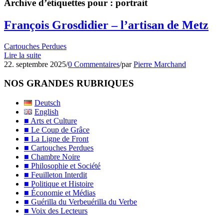
Archive d’étiquettes pour :
portrait
François Grosdidier – l’artisan de Metz
Cartouches Perdues
Lire la suite
22. septembre 2025
/
0 Commentaires
/
par
Pierre Marchand
NOS GRANDES RUBRIQUES
Deutsch
English
■ Arts et Culture
■ Le Coup de Grâce
■ La Ligne de Front
■ Cartouches Perdues
■ Chambre Noire
■ Philosophie et Société
■ Feuilleton Interdit
■ Politique et Histoire
■ Économie et Médias
■ Guérilla du Verbeuérilla du Verbe
■ Voix des Lecteurs