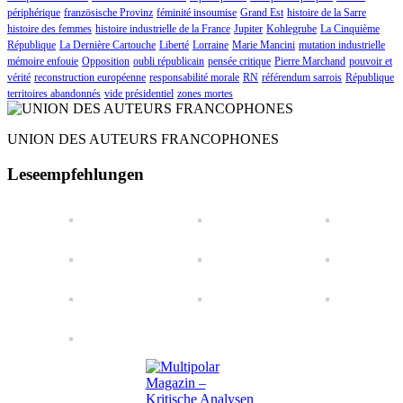
périphérique
französische Provinz
féminité insoumise
Grand Est
histoire de la Sarre
histoire des femmes
histoire industrielle de la France
Jupiter
Kohlegrube
La Cinquième
République
La Dernière Cartouche
Liberté
Lorraine
Marie Mancini
mutation industrielle
mémoire enfouie
Opposition
oubli républicain
pensée critique
Pierre Marchand
pouvoir et
vérité
reconstruction européenne
responsabilité morale
RN
référendum sarrois
République
territoires abandonnés
vide présidentiel
zones mortes
UNION DES AUTEURS FRANCOPHONES
Leseempfehlungen