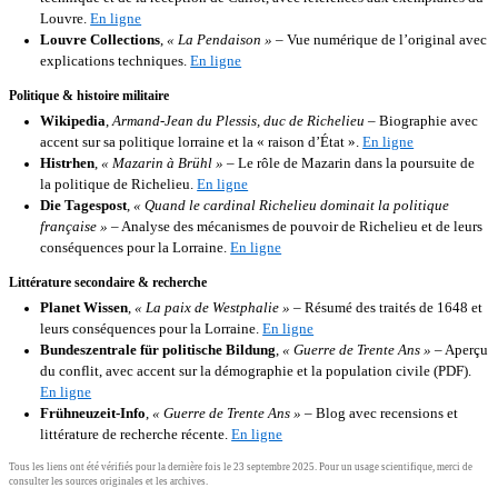
Louvre.
En ligne
Louvre Collections
,
« La Pendaison »
– Vue numérique de l’original avec
explications techniques.
En ligne
Politique & histoire militaire
Wikipedia
,
Armand-Jean du Plessis, duc de Richelieu
– Biographie avec
accent sur sa politique lorraine et la « raison d’État ».
En ligne
Histrhen
,
« Mazarin à Brühl »
– Le rôle de Mazarin dans la poursuite de
la politique de Richelieu.
En ligne
Die Tagespost
,
« Quand le cardinal Richelieu dominait la politique
française »
– Analyse des mécanismes de pouvoir de Richelieu et de leurs
conséquences pour la Lorraine.
En ligne
Littérature secondaire & recherche
Planet Wissen
,
« La paix de Westphalie »
– Résumé des traités de 1648 et
leurs conséquences pour la Lorraine.
En ligne
Bundeszentrale für politische Bildung
,
« Guerre de Trente Ans »
– Aperçu
du conflit, avec accent sur la démographie et la population civile (PDF).
En ligne
Frühneuzeit-Info
,
« Guerre de Trente Ans »
– Blog avec recensions et
littérature de recherche récente.
En ligne
Tous les liens ont été vérifiés pour la dernière fois le 23 septembre 2025. Pour un usage scientifique, merci de
consulter les sources originales et les archives.