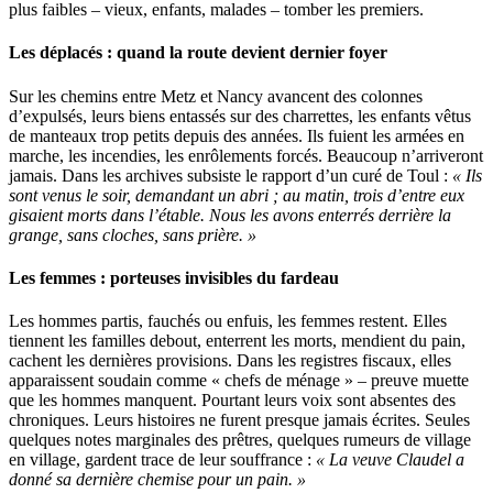
plus faibles – vieux, enfants, malades – tomber les premiers.
Les déplacés : quand la route devient dernier foyer
Sur les chemins entre Metz et Nancy avancent des colonnes
d’expulsés, leurs biens entassés sur des charrettes, les enfants vêtus
de manteaux trop petits depuis des années. Ils fuient les armées en
marche, les incendies, les enrôlements forcés. Beaucoup n’arriveront
jamais. Dans les archives subsiste le rapport d’un curé de Toul :
« Ils
sont venus le soir, demandant un abri ; au matin, trois d’entre eux
gisaient morts dans l’étable. Nous les avons enterrés derrière la
grange, sans cloches, sans prière. »
Les femmes : porteuses invisibles du fardeau
Les hommes partis, fauchés ou enfuis, les femmes restent. Elles
tiennent les familles debout, enterrent les morts, mendient du pain,
cachent les dernières provisions. Dans les registres fiscaux, elles
apparaissent soudain comme « chefs de ménage » – preuve muette
que les hommes manquent. Pourtant leurs voix sont absentes des
chroniques. Leurs histoires ne furent presque jamais écrites. Seules
quelques notes marginales des prêtres, quelques rumeurs de village
en village, gardent trace de leur souffrance :
« La veuve Claudel a
donné sa dernière chemise pour un pain. »