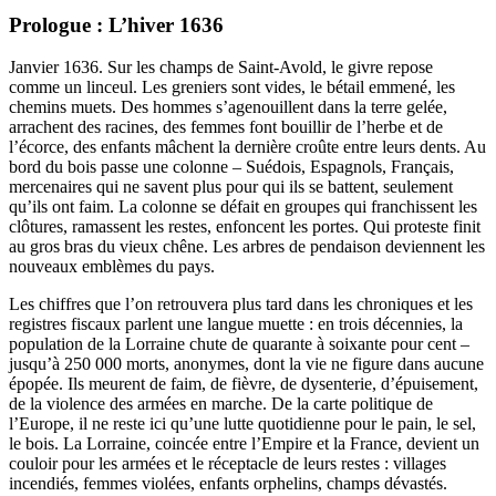
Prologue : L’hiver 1636
Janvier 1636. Sur les champs de Saint-Avold, le givre repose
comme un linceul. Les greniers sont vides, le bétail emmené, les
chemins muets. Des hommes s’agenouillent dans la terre gelée,
arrachent des racines, des femmes font bouillir de l’herbe et de
l’écorce, des enfants mâchent la dernière croûte entre leurs dents. Au
bord du bois passe une colonne – Suédois, Espagnols, Français,
mercenaires qui ne savent plus pour qui ils se battent, seulement
qu’ils ont faim. La colonne se défait en groupes qui franchissent les
clôtures, ramassent les restes, enfoncent les portes. Qui proteste finit
au gros bras du vieux chêne. Les arbres de pendaison deviennent les
nouveaux emblèmes du pays.
Les chiffres que l’on retrouvera plus tard dans les chroniques et les
registres fiscaux parlent une langue muette : en trois décennies, la
population de la Lorraine chute de quarante à soixante pour cent –
jusqu’à 250 000 morts, anonymes, dont la vie ne figure dans aucune
épopée. Ils meurent de faim, de fièvre, de dysenterie, d’épuisement,
de la violence des armées en marche. De la carte politique de
l’Europe, il ne reste ici qu’une lutte quotidienne pour le pain, le sel,
le bois. La Lorraine, coincée entre l’Empire et la France, devient un
couloir pour les armées et le réceptacle de leurs restes : villages
incendiés, femmes violées, enfants orphelins, champs dévastés.