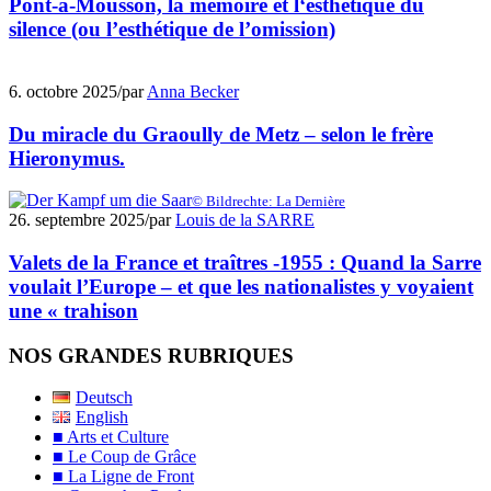
Pont-à-Mousson, la mémoire et l‘esthétique du
silence (ou l’esthétique de l’omission)
6. octobre 2025
/
par
Anna Becker
Du miracle du Graoully de Metz – selon le frère
Hieronymus.
© Bildrechte: La Dernière
26. septembre 2025
/
par
Louis de la SARRE
Valets de la France et traîtres -1955 : Quand la Sarre
voulait l’Europe – et que les nationalistes y voyaient
une « trahison
NOS GRANDES RUBRIQUES
Deutsch
English
■ Arts et Culture
■ Le Coup de Grâce
■ La Ligne de Front