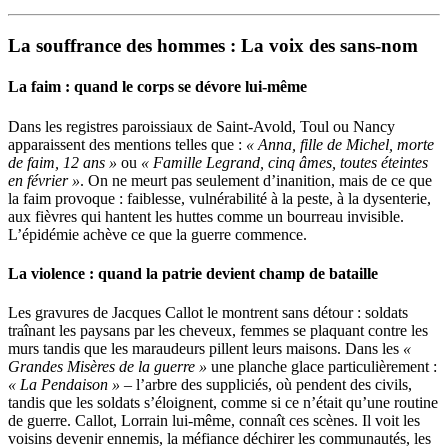
La souffrance des hommes : La voix des sans-nom
La faim : quand le corps se dévore lui-même
Dans les registres paroissiaux de Saint-Avold, Toul ou Nancy
apparaissent des mentions telles que :
« Anna, fille de Michel, morte
de faim, 12 ans »
ou
« Famille Legrand, cinq âmes, toutes éteintes
en février »
. On ne meurt pas seulement d’inanition, mais de ce que
la faim provoque : faiblesse, vulnérabilité à la peste, à la dysenterie,
aux fièvres qui hantent les huttes comme un bourreau invisible.
L’épidémie achève ce que la guerre commence.
La violence : quand la patrie devient champ de bataille
Les gravures de Jacques Callot le montrent sans détour : soldats
traînant les paysans par les cheveux, femmes se plaquant contre les
murs tandis que les maraudeurs pillent leurs maisons. Dans les
«
Grandes Misères de la guerre »
une planche glace particulièrement :
« La Pendaison »
– l’arbre des suppliciés, où pendent des civils,
tandis que les soldats s’éloignent, comme si ce n’était qu’une routine
de guerre. Callot, Lorrain lui-même, connaît ces scènes. Il voit les
voisins devenir ennemis, la méfiance déchirer les communautés, les