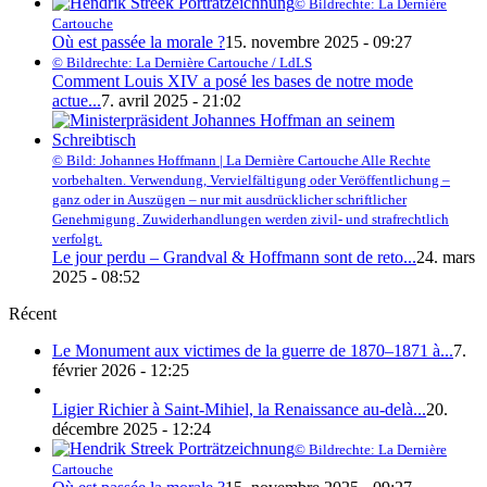
© Bildrechte: La Dernière
Cartouche
Où est passée la morale ?
15. novembre 2025 - 09:27
© Bildrechte: La Dernière Cartouche / LdLS
Comment Louis XIV a posé les bases de notre mode
actue...
7. avril 2025 - 21:02
© Bild: Johannes Hoffmann | La Dernière Cartouche Alle Rechte
vorbehalten. Verwendung, Vervielfältigung oder Veröffentlichung –
ganz oder in Auszügen – nur mit ausdrücklicher schriftlicher
Genehmigung. Zuwiderhandlungen werden zivil- und strafrechtlich
verfolgt.
Le jour perdu – Grandval & Hoffmann sont de reto...
24. mars
2025 - 08:52
Récent
Le Monument aux victimes de la guerre de 1870–1871 à...
7.
février 2026 - 12:25
Ligier Richier à Saint-Mihiel, la Renaissance au-delà...
20.
décembre 2025 - 12:24
© Bildrechte: La Dernière
Cartouche