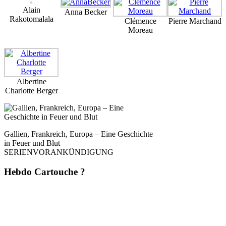
Alain
Anna Becker
Rakotomalala
Clémence
Pierre Marchand
Moreau
Albertine
Charlotte Berger
Gallien, Frankreich, Europa – Eine Geschichte
in Feuer und Blut
SERIENVORANKÜNDIGUNG
Hebdo Cartouche ?
Une fois par semaine. Sans pub. Sans filtre. Mais avec du style, de la
rigueur et une analyse affûtée – directement depuis
La Dernière Cartouche
.
Du journalisme comme il devrait l’être : dérangeant, indépendant,
inévitable. 📬 Abonne-toi maintenant – et la prochaine cartouche arrivera