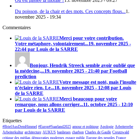
Où est passée la morale ?
15. novembre 2025 - 09:27
Du poisson, de la chair et des mots. Ces concepts flous...
1.
novembre 2025 - 19:34
Commentaires
Merci pour votre contribution.
Votre métaphore, volontairement...
19. novembre 2025 -
22:44 par Louis de la SARRE
Bonjour, Hendrik Streeck semble avoir oublié que
la médecine,...
19. novembre 2025 - 21:40 par Football
prediction
Votre message est noté, mais l’insulte
n’éclaire rien. Le...
18. novembre 2025 - 12:08 par Louis
de la SARRE
Merci beaucoup pour votre
remarque, nous allons corriger...
11. octobre 2025 - 12:10
par Louis de la SARRE
Etiquettes
#BriefAusDemHimmel
#Europ#Saarland2025
amour et politique
Apologie
Arbeitererbe
Arbeiterkultur
architecture
AUKUS
banlieues
charbon
Charles de Gaulle
Creutzwald
critique des médias
démocraties modernes
espace public
Europe des peuples
France