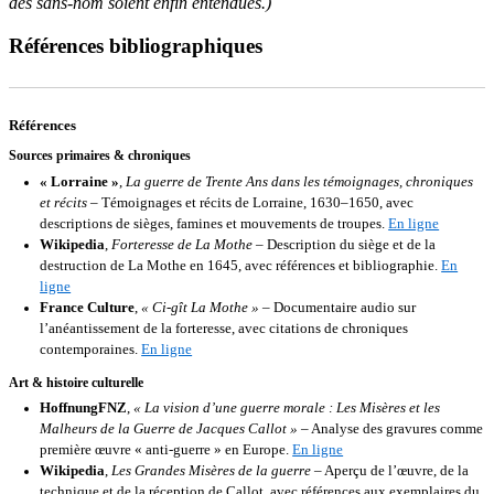
des sans-nom soient enfin entendues.)
Références bibliographiques
Références
Sources primaires & chroniques
« Lorraine »
,
La guerre de Trente Ans dans les témoignages, chroniques
et récits
– Témoignages et récits de Lorraine, 1630–1650, avec
descriptions de sièges, famines et mouvements de troupes.
En ligne
Wikipedia
,
Forteresse de La Mothe
– Description du siège et de la
destruction de La Mothe en 1645, avec références et bibliographie.
En
ligne
France Culture
,
« Ci-gît La Mothe »
– Documentaire audio sur
l’anéantissement de la forteresse, avec citations de chroniques
contemporaines.
En ligne
Art & histoire culturelle
HoffnungFNZ
,
« La vision d’une guerre morale : Les Misères et les
Malheurs de la Guerre de Jacques Callot »
– Analyse des gravures comme
première œuvre « anti-guerre » en Europe.
En ligne
Wikipedia
,
Les Grandes Misères de la guerre
– Aperçu de l’œuvre, de la
technique et de la réception de Callot, avec références aux exemplaires du