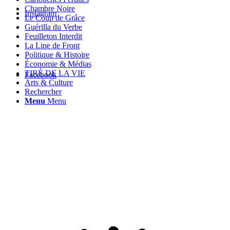
Chambre Noire
Instagram
Le Coup de Grâce
Guérilla du Verbe
Feuilleton Interdit
La Line de Front
Politique & Histoire
Économie & Médias
TIRÉ DE LA VIE
Facebook
Arts & Culture
Rechercher
Menu
Menu