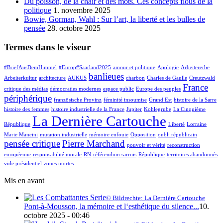
Du poisson, de la chair et des mots. Ces concepts flous de la
politique
1. novembre 2025
Bowie, Gorman, Wahl : Sur l’art, la liberté et les bulles de
pensée
28. octobre 2025
Termes dans le viseur
#BriefAusDemHimmel
#Europ#Saarland2025
amour et politique
Apologie
Arbeitererbe
banlieues
Arbeiterkultur
architecture
AUKUS
charbon
Charles de Gaulle
Creutzwald
France
critique des médias
démocraties modernes
espace public
Europe des peuples
périphérique
französische Provinz
féminité insoumise
Grand Est
histoire de la Sarre
histoire des femmes
histoire industrielle de la France
Jupiter
Kohlegrube
La Cinquième
La Dernière Cartouche
République
Liberté
Lorraine
Marie Mancini
mutation industrielle
mémoire enfouie
Opposition
oubli républicain
pensée critique
Pierre Marchand
pouvoir et vérité
reconstruction
européenne
responsabilité morale
RN
référendum sarrois
République
territoires abandonnés
vide présidentiel
zones mortes
Mis en avant
© Bildrechte: La Dernière Cartouche
Pont-à-Mousson, la mémoire et l‘esthétique du silence...
10.
octobre 2025 - 00:46