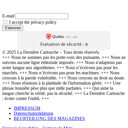
directement chez toi.
(Désabonnement possible à tout moment. Aucune transmission à des tiers. Zéro baratin.)
E-mail
I accept the privacy policy
Évaluation de sécurité :
A
© 2025 La Dernière Cartouche – Tous droits réservés.
+++ Nous ne sommes pas les porte-voix des puissants. +++ Nous ne
suivons aucune ligne éditoriale imposée. +++ Nous n'adaptons pas
notre langue aux algorithmes. +++ Nous n’écrivons pas pour les
marchés. +++ Nous n’écrivons pas pour les machines. +++ Nous
croyons à la parole vulnérable. +++ Nous croyons au droit au doute.
+++ Nous résistons à la platitude de l'information gérée. +++ Une
phrase honnête pèse plus que mille parfaites. +++ Qui aime la
langue cherche la vérité, pas la sécurité. +++ La Dernière Cartouche
: écrire contre l'oubli. +++
IMPRESSUM
Datenschutzerklärung
BEURTEILUNG DES MAGAZINES