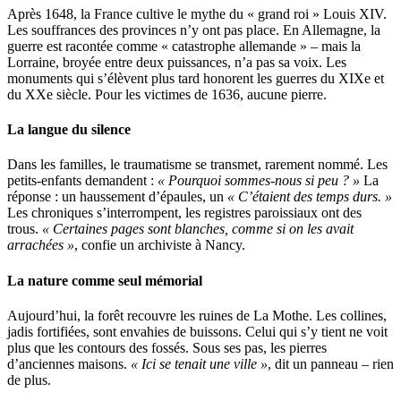
Après 1648, la France cultive le mythe du « grand roi » Louis XIV.
Les souffrances des provinces n’y ont pas place. En Allemagne, la
guerre est racontée comme « catastrophe allemande » – mais la
Lorraine, broyée entre deux puissances, n’a pas sa voix. Les
monuments qui s’élèvent plus tard honorent les guerres du XIXe et
du XXe siècle. Pour les victimes de 1636, aucune pierre.
La langue du silence
Dans les familles, le traumatisme se transmet, rarement nommé. Les
petits-enfants demandent :
« Pourquoi sommes-nous si peu ? »
La
réponse : un haussement d’épaules, un
« C’étaient des temps durs. »
Les chroniques s’interrompent, les registres paroissiaux ont des
trous.
« Certaines pages sont blanches, comme si on les avait
arrachées »
, confie un archiviste à Nancy.
La nature comme seul mémorial
Aujourd’hui, la forêt recouvre les ruines de La Mothe. Les collines,
jadis fortifiées, sont envahies de buissons. Celui qui s’y tient ne voit
plus que les contours des fossés. Sous ses pas, les pierres
d’anciennes maisons.
« Ici se tenait une ville »
, dit un panneau – rien
de plus.