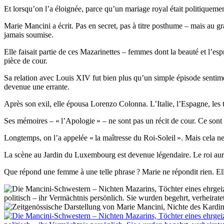
Et lorsqu’on l’a éloignée, parce qu’un mariage royal était politiquemen
Marie Mancini a écrit. Pas en secret, pas à titre posthume – mais au gran
jamais soumise.
Elle faisait partie de ces Mazarinettes – femmes dont la beauté et l’es
pièce de cour.
Sa relation avec Louis XIV fut bien plus qu’un simple épisode sentiment
devenue une errante.
Après son exil, elle épousa Lorenzo Colonna. L’Italie, l’Espagne, les ten
Ses mémoires – « l’Apologie » – ne sont pas un récit de cour. Ce son
Longtemps, on l’a appelée « la maîtresse du Roi-Soleil ». Mais cela ne s
La scène au Jardin du Luxembourg est devenue légendaire. Le roi aurait 
Que répond une femme à une telle phrase ? Marie ne répondit rien. Elle p