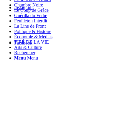
Chambre Noire
Instagram
Le Coup de Grâce
Guérilla du Verbe
Feuilleton Interdit
La Line de Front
Politique & Histoire
Économie & Médias
TIRÉ DE LA VIE
Facebook
Arts & Culture
Rechercher
Menu
Menu