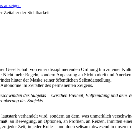
rs anzeigen
r Gesellschaft von einer disziplinierenden Ordnung hin zu einer Kultur
d: Nicht mehr Regeln, sondern Anpassung an Sichtbarkeit und Anerkennun
det hinter der Maske seiner öffentlichen Selbstdarstellung.
er Autonomie im Zeitalter des permanenten Zeigens.
 Verschwinden des Subjekts – zwischen Freiheit, Entfremdung und dem Ve
erankerung des Subjekts.
lautstark verhandelt wird, sondern an dem, was unmerklich verschwind
ß: an Bewegung, an Optionen, an Profilen, an Reizen. Inmitten einer We
, zu jeder Zeit, in jeder Rolle – und doch seltsam abwesend in unserem