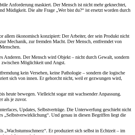
btile Anforderung maskiert. Der Mensch ist nicht mehr geknechtet,
nd Müdigkeit. Die alte Frage „Wer bist du?“ ist ersetzt worden durch
r allem ökonomisch konzipiert: Der Arbeiter, der sein Produkt nicht
wird zur Mechanik, zur fremden Macht. Der Mensch, entfremdet von
n Menschen.
k des Anderen. Der Mensch wird Objekt – nicht durch Gewalt, sondern
, zwischen Möglichkeit und Angst.
ntfremdung kein Versehen, keine Pathologie – sondern die logische
uriert sich von innen. Er gehorcht nicht, weil er gezwungen wird,
 bis heute bewegen. Vielleicht sogar mit wachsender Anpassung.
r als je zuvor.
nterfaces, Updates, Selbstverträge. Die Unterwerfung geschieht nicht
 „Selbstverwirklichung“. Und genau in diesen Begriffen liegt die
 als „Wachstumsschmerz“. Er produziert sich selbst in Echtzeit – im