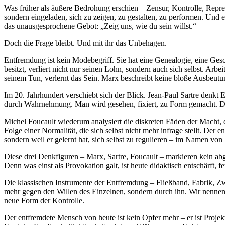
Was früher als äußere Bedrohung erschien – Zensur, Kontrolle, Repres
sondern eingeladen, sich zu zeigen, zu gestalten, zu performen. Und 
das unausgesprochene Gebot: „Zeig uns, wie du sein willst.“
Doch die Frage bleibt. Und mit ihr das Unbehagen.
Entfremdung ist kein Modebegriff. Sie hat eine Genealogie, eine Gesc
besitzt, verliert nicht nur seinen Lohn, sondern auch sich selbst. Ar
seinem Tun, verlernt das Sein. Marx beschreibt keine bloße Ausbeu
Im 20. Jahrhundert verschiebt sich der Blick. Jean-Paul Sartre denkt
durch Wahrnehmung. Man wird gesehen, fixiert, zu Form gemacht. Das
Michel Foucault wiederum analysiert die diskreten Fäden der Macht, d
Folge einer Normalität, die sich selbst nicht mehr infrage stellt. Der
sondern weil er gelernt hat, sich selbst zu regulieren – im Namen von
Diese drei Denkfiguren – Marx, Sartre, Foucault – markieren kein ab
Denn was einst als Provokation galt, ist heute didaktisch entschärft, f
Die klassischen Instrumente der Entfremdung – Fließband, Fabrik, Zwa
mehr gegen den Willen des Einzelnen, sondern durch ihn. Wir nennen 
neue Form der Kontrolle.
Der entfremdete Mensch von heute ist kein Opfer mehr – er ist Projekt.