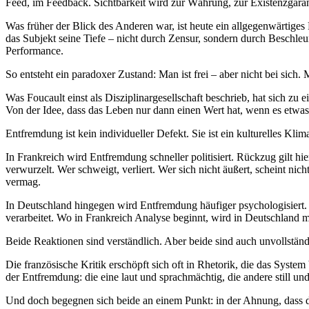
Feed, im Feedback. Sichtbarkeit wird zur Währung, zur Existenzgarantie.
Was früher der Blick des Anderen war, ist heute ein allgegenwärtige
das Subjekt seine Tiefe – nicht durch Zensur, sondern durch Beschl
Performance.
So entsteht ein paradoxer Zustand: Man ist frei – aber nicht bei sich
Was Foucault einst als Disziplinargesellschaft beschrieb, hat sich z
Von der Idee, dass das Leben nur dann einen Wert hat, wenn es etwa
Entfremdung ist kein individueller Defekt. Sie ist ein kulturelles 
In Frankreich wird Entfremdung schneller politisiert. Rückzug gilt hi
verwurzelt. Wer schweigt, verliert. Wer sich nicht äußert, scheint ni
vermag.
In Deutschland hingegen wird Entfremdung häufiger psychologisiert. D
verarbeitet. Wo in Frankreich Analyse beginnt, wird in Deutschland m
Beide Reaktionen sind verständlich. Aber beide sind auch unvollständ
Die französische Kritik erschöpft sich oft in Rhetorik, die das System
der Entfremdung: die eine laut und sprachmächtig, die andere still und
Und doch begegnen sich beide an einem Punkt: in der Ahnung, dass das,