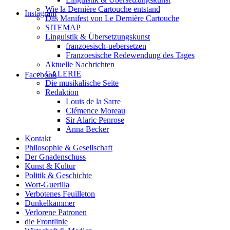
Wie la Dernière Cartouche entstand
Instagram
Das Manifest von Le Dernière Cartouche
SITEMAP
Linguistik & Übersetzungskunst
franzoesisch-uebersetzen
Franzoesische Redewendung des Tages
Aktuelle Nachrichten
GALERIE
Facebook
Die musikalische Seite
Redaktion
Louis de la Sarre
Clémence Moreau
Sir Alaric Penrose
Anna Becker
Kontakt
Philosophie & Gesellschaft
Der Gnadenschuss
Kunst & Kultur
Politik & Geschichte
Wort-Guerilla
Verbotenes Feuilleton
Dunkelkammer
Verlorene Patronen
die Frontlinie