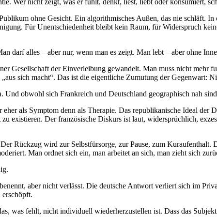
 Wer nicht zeigt, was er fühlt, denkt, liest, liebt oder konsumiert, sche
s Publikum ohne Gesicht. Ein algorithmisches Außen, das nie schläft. 
eunigung. Für Unentschiedenheit bleibt kein Raum, für Widerspruch ke
. Man darf alles – aber nur, wenn man es zeigt. Man lebt – aber ohne Inn
u einer Gesellschaft der Einverleibung gewandelt. Man muss nicht mehr 
s „aus sich macht“. Das ist die eigentliche Zumutung der Gegenwart: 
Klima. Und obwohl sich Frankreich und Deutschland geographisch nah s
er eher als Symptom denn als Therapie. Das republikanische Ideal der D
cht zu existieren. Der französische Diskurs ist laut, widersprüchlich, e
er Rückzug wird zur Selbstfürsorge, zur Pause, zum Kuraufenthalt. Das 
oderiert. Man ordnet sich ein, man arbeitet an sich, man zieht sich zu
ig.
 benennt, aber nicht verlässt. Die deutsche Antwort verliert sich im Pri
 erschöpft.
 was fehlt, nicht individuell wiederherzustellen ist. Dass das Subjekt