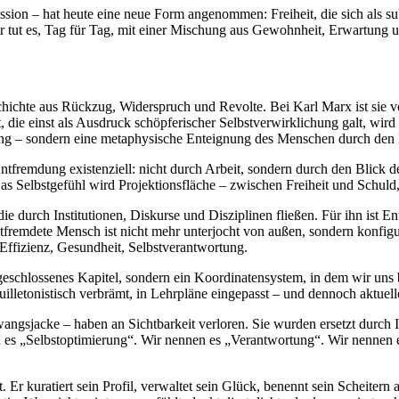
sion – hat heute eine neue Form angenommen: Freiheit, die sich als su
er tut es, Tag für Tag, mit einer Mischung aus Gewohnheit, Erwartung u
hichte aus Rückzug, Widerspruch und Revolte. Bei Karl Marx ist sie vo
beit, die einst als Ausdruck schöpferischer Selbstverwirklichung galt, 
tung – sondern eine metaphysische Enteignung des Menschen durch de
 Entfremdung existenziell: nicht durch Arbeit, sondern durch den Blic
 Selbstgefühl wird Projektionsfläche – zwischen Freiheit und Schuld
ie durch Institutionen, Diskurse und Disziplinen fließen. Für ihn ist E
 entfremdete Mensch ist nicht mehr unterjocht von außen, sondern konfig
 Effizienz, Gesundheit, Selbstverantwortung.
geschlossenes Kapitel, sondern ein Koordinatensystem, in dem wir uns
euilletonistisch verbrämt, in Lehrpläne eingepasst – und dennoch aktuelle
ngsjacke – haben an Sichtbarkeit verloren. Sie wurden ersetzt durch I
es „Selbstoptimierung“. Wir nennen es „Verantwortung“. Wir nennen es
 Er kuratiert sein Profil, verwaltet sein Glück, benennt sein Scheitern