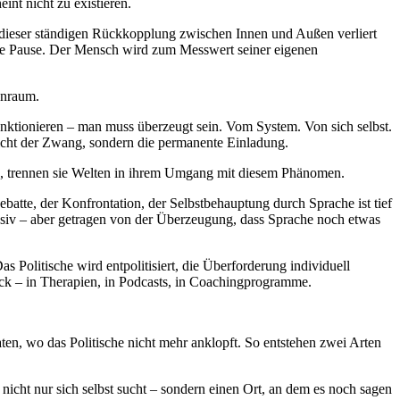
int nicht zu existieren.
In dieser ständigen Rückkopplung zwischen Innen und Außen verliert
ine Pause. Der Mensch wird zum Messwert seiner eigenen
enraum.
funktionieren – man muss überzeugt sein. Vom System. Von sich selbst.
Nicht der Zwang, sondern die permanente Einladung.
ind, trennen sie Welten in ihrem Umgang mit diesem Phänomen.
ebatte, der Konfrontation, der Selbstbehauptung durch Sprache ist tief
xzessiv – aber getragen von der Überzeugung, dass Sprache noch etwas
Politische wird entpolitisiert, die Überforderung individuell
rück – in Therapien, in Podcasts, in Coachingprogramme.
vaten, wo das Politische nicht mehr anklopft. So entstehen zwei Arten
 nicht nur sich selbst sucht – sondern einen Ort, an dem es noch sagen