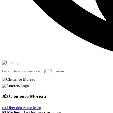
Cet article est disponible en : 🇫🇷
Français
✍️ Clemence Moreau
📖 Über den Autor lesen
📰
Medium:
La Dernière Cartouche