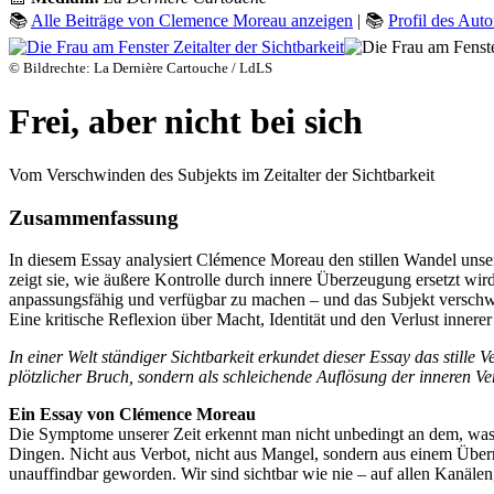
📚
Alle Beiträge von Clemence Moreau anzeigen
| 📚
Profil des Auto
© Bildrechte: La Dernière Cartouche / LdLS
Frei, aber nicht bei sich
Vom Verschwinden des Subjekts im Zeitalter der Sichtbarkeit
Zusammenfassung
In diesem Essay analysiert Clémence Moreau den stillen Wandel unsere
zeigt sie, wie äußere Kontrolle durch innere Überzeugung ersetzt wir
anpassungsfähig und verfügbar zu machen – und das Subjekt verschwin
Eine kritische Reflexion über Macht, Identität und den Verlust inner
In einer Welt ständiger Sichtbarkeit erkundet dieser Essay das stille
plötzlicher Bruch, sondern als schleichende Auflösung der inneren V
Ein Essay von Clémence Moreau
D
ie Symptome unserer Zeit erkennt man nicht unbedingt an dem, was 
Dingen. Nicht aus Verbot, nicht aus Mangel, sondern aus einem Überma
unauffindbar geworden. Wir sind sichtbar wie nie – auf allen Kanälen