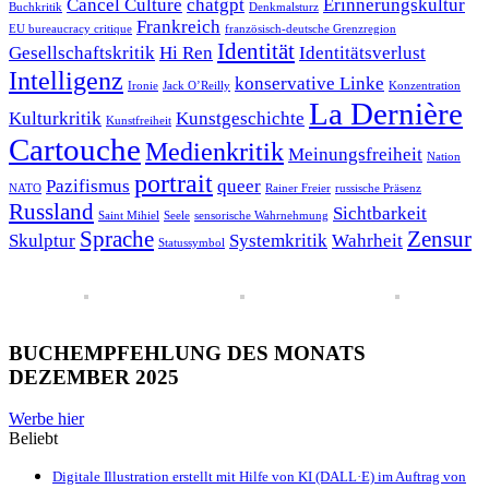
Cancel Culture
chatgpt
Erinnerungskultur
Buchkritik
Denkmalsturz
Frankreich
EU bureaucracy critique
französisch-deutsche Grenzregion
Identität
Gesellschaftskritik
Hi Ren
Identitätsverlust
Intelligenz
konservative Linke
Ironie
Jack O’Reilly
Konzentration
La Dernière
Kulturkritik
Kunstgeschichte
Kunstfreiheit
Cartouche
Medienkritik
Meinungsfreiheit
Nation
portrait
Pazifismus
queer
NATO
Rainer Freier
russische Präsenz
Russland
Sichtbarkeit
Saint Mihiel
Seele
sensorische Wahrnehmung
Sprache
Zensur
Skulptur
Systemkritik
Wahrheit
Statussymbol
BUCHEMPFEHLUNG DES MONATS
DEZEMBER 2025
Werbe hier
Beliebt
Digitale Illustration erstellt mit Hilfe von KI (DALL·E) im Auftrag von