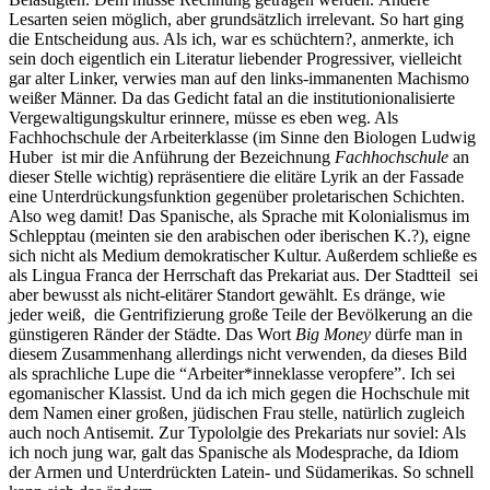
Lesarten seien möglich, aber grundsätzlich irrelevant. So hart ging
die Entscheidung aus. Als ich, war es schüchtern?, anmerkte, ich
sein doch eigentlich ein Literatur liebender Progressiver, vielleicht
gar alter Linker, verwies man auf den links-immanenten Machismo
weißer Männer. Da das Gedicht fatal an die institutionionalisierte
Vergewaltigungskultur erinnere, müsse es eben weg. Als
Fachhochschule der Arbeiterklasse (im Sinne den Biologen Ludwig
Huber ist mir die Anführung der Bezeichnung
Fachhochschule
an
dieser Stelle wichtig) repräsentiere die elitäre Lyrik an der Fassade
eine Unterdrückungsfunktion gegenüber proletarischen Schichten.
Also weg damit! Das Spanische, als Sprache mit Kolonialismus im
Schlepptau (meinten sie den arabischen oder iberischen K.?), eigne
sich nicht als Medium demokratischer Kultur. Außerdem schließe es
als Lingua Franca der Herrschaft das Prekariat aus. Der Stadtteil
sei
aber bewusst als nicht-elitärer Standort gewählt. Es dränge, wie
jeder weiß,
die Gentrifizierung große Teile der Bevölkerung an die
günstigeren Ränder der Städte.
Das Wort
Big Money
dürfe man in
diesem Zusammenhang allerdings nicht verwenden, da dieses Bild
als sprachliche Lupe die “Arbeiter*inneklasse veropfere”. Ich sei
egomanischer Klassist. Und da ich mich gegen die Hochschule mit
dem Namen einer großen, jüdischen Frau stelle, natürlich zugleich
auch noch Antisemit. Zur Typololgie des Prekariats nur soviel: Als
ich noch jung war, galt das Spanische als Modesprache, da Idiom
der Armen und Unterdrückten Latein- und Südamerikas. So schnell