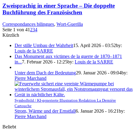
Zweisprachig in einer Sprache – Die doppelte
Buchführung des Französischen
Correspondances bilingues
,
Wort-Guerilla
Seite 1 von 4
1
2
3
4
Kürzlich
Der stille Umbau der Wahrheit
15. April 2026 - 03:52
by:
Louis de la SARRE
Das Monument aux victimes de la guerre de 1870–1871
in...
7. Februar 2026 - 12:25
by:
Louis de la SARRE
Unter dem Dach der Bedeutung
29. Januar 2026 - 09:04
by:
Pierre Marchand
Symbolbild / KI-generierte Illustration Redaktion La Dernière
Cartouche
Strom, Wärme und der Ernstfall
6. Januar 2026 - 16:21
by:
Pierre Marchand
Beliebt