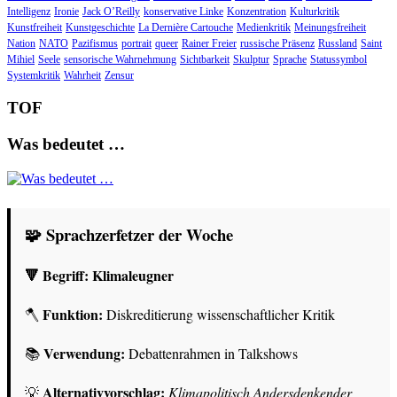
Intelligenz
Ironie
Jack O’Reilly
konservative Linke
Konzentration
Kulturkritik
Kunstfreiheit
Kunstgeschichte
La Dernière Cartouche
Medienkritik
Meinungsfreiheit
Nation
NATO
Pazifismus
portrait
queer
Rainer Freier
russische Präsenz
Russland
Saint
Mihiel
Seele
sensorische Wahrnehmung
Sichtbarkeit
Skulptur
Sprache
Statussymbol
Systemkritik
Wahrheit
Zensur
TOF
Was bedeutet …
🧩 Sprachzerfetzer der Woche
🔻 Begriff:
Klimaleugner
Funktion:
🪓
Diskreditierung wissenschaftlicher Kritik
Verwendung:
📚
Debattenrahmen in Talkshows
Alternativvorschlag:
💡
Klimapolitisch Andersdenkender