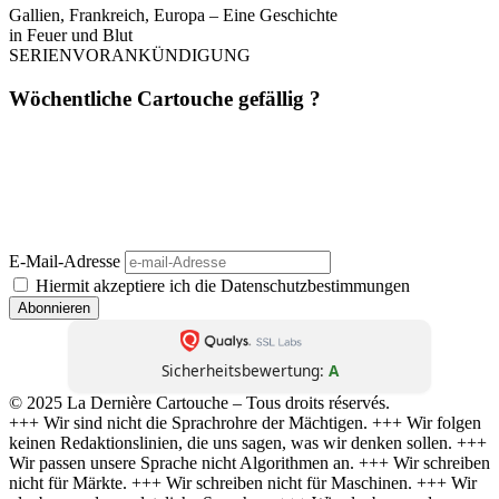
Gallien, Frankreich, Europa – Eine Geschichte
in Feuer und Blut
SERIENVORANKÜNDIGUNG
Wöchentliche Cartouche gefällig ?
Einmal pro Woche. Ohne Werbung. Ohne Filter. Dafür mit Haltung,
Schärfe und Analyse – direkt aus
La Dernière Cartouche
. Journalismus wie
er sein sollte: unbequem, unabhängig, unüberhörbar. 📬 Jetzt abonnieren –
und die nächste Kartusche trifft direkt bei dir ein.
(Abmeldung jederzeit möglich. Keine Weitergabe an Dritte. Kein Bullshit.)
E-Mail-Adresse
Hiermit akzeptiere ich die Datenschutzbestimmungen
Sicherheitsbewertung:
A
© 2025 La Dernière Cartouche – Tous droits réservés.
+++ Wir sind nicht die Sprachrohre der Mächtigen. +++ Wir folgen
keinen Redaktionslinien, die uns sagen, was wir denken sollen. +++
Wir passen unsere Sprache nicht Algorithmen an. +++ Wir schreiben
nicht für Märkte. +++ Wir schreiben nicht für Maschinen. +++ Wir