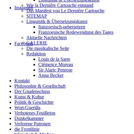
Wie la Dernière Cartouche entstand
Instagram
Das Manifest von Le Dernière Cartouche
SITEMAP
Linguistik & Übersetzungskunst
franzoesisch-uebersetzen
Franzoesische Redewendung des Tages
Aktuelle Nachrichten
GALERIE
Facebook
Die musikalische Seite
Redaktion
Louis de la Sarre
Clémence Moreau
Sir Alaric Penrose
Anna Becker
Kontakt
Philosophie & Gesellschaft
Der Gnadenschuss
Kunst & Kultur
Politik & Geschichte
Wort-Guerilla
Verbotenes Feuilleton
Dunkelkammer
Verlorene Patronen
die Frontlinie