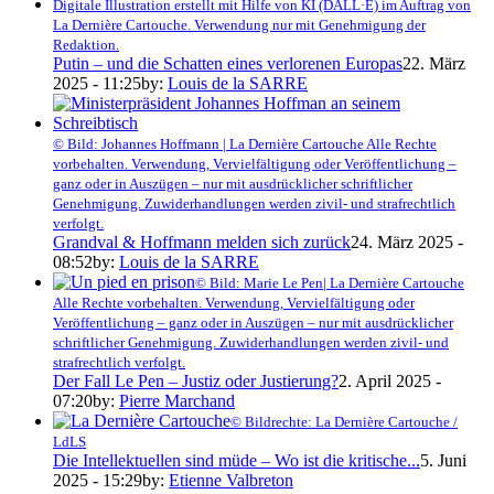
Digitale Illustration erstellt mit Hilfe von KI (DALL·E) im Auftrag von
La Dernière Cartouche. Verwendung nur mit Genehmigung der
Redaktion.
Putin – und die Schatten eines verlorenen Europas
22. März
2025 - 11:25
by:
Louis de la SARRE
© Bild: Johannes Hoffmann | La Dernière Cartouche Alle Rechte
vorbehalten. Verwendung, Vervielfältigung oder Veröffentlichung –
ganz oder in Auszügen – nur mit ausdrücklicher schriftlicher
Genehmigung. Zuwiderhandlungen werden zivil- und strafrechtlich
verfolgt.
Grandval & Hoffmann melden sich zurück
24. März 2025 -
08:52
by:
Louis de la SARRE
© Bild: Marie Le Pen| La Dernière Cartouche
Alle Rechte vorbehalten. Verwendung, Vervielfältigung oder
Veröffentlichung – ganz oder in Auszügen – nur mit ausdrücklicher
schriftlicher Genehmigung. Zuwiderhandlungen werden zivil- und
strafrechtlich verfolgt.
Der Fall Le Pen – Justiz oder Justierung?
2. April 2025 -
07:20
by:
Pierre Marchand
© Bildrechte: La Dernière Cartouche /
LdLS
Die Intellektuellen sind müde – Wo ist die kritische...
5. Juni
2025 - 15:29
by:
Etienne Valbreton