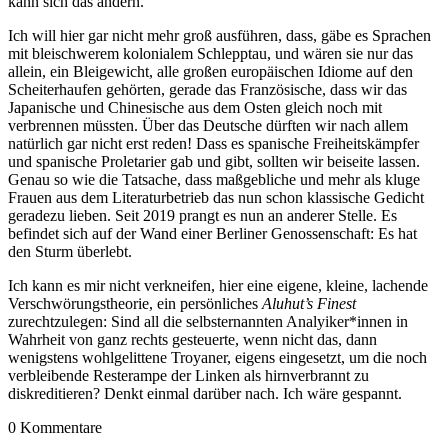
kann sich das ändern.
Ich will hier gar nicht mehr groß ausführen, dass, gäbe es Sprachen
mit bleischwerem kolonialem Schlepptau, und wären sie nur das
allein, ein Bleigewicht, alle großen europäischen Idiome auf den
Scheiterhaufen gehörten, gerade das Französische, dass wir das
Japanische und Chinesische aus dem Osten gleich noch mit
verbrennen müssten. Über das Deutsche dürften wir nach allem
natürlich gar nicht erst reden! Dass es spanische Freiheitskämpfer
und spanische Proletarier gab und gibt, sollten wir beiseite lassen.
Genau so wie die Tatsache, dass maßgebliche und mehr als kluge
Frauen aus dem Literaturbetrieb das nun schon klassische Gedicht
geradezu lieben. Seit 2019 prangt es nun an anderer Stelle. Es
befindet sich auf der Wand einer Berliner Genossenschaft: Es hat
den Sturm überlebt.
Ich kann es mir nicht verkneifen, hier eine eigene, kleine, lachende
Verschwörungstheorie, ein persönliches
Aluhut’s Finest
zurechtzulegen: Sind all die selbsternannten Analyiker*innen in
Wahrheit von ganz rechts gesteuerte, wenn nicht das, dann
wenigstens wohlgelittene Troyaner, eigens eingesetzt, um die noch
verbleibende Resterampe der Linken als hirnverbrannt zu
diskreditieren? Denkt einmal darüber nach. Ich wäre gespannt.
0
Kommentare