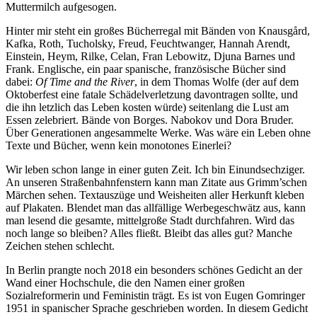
Muttermilch aufgesogen.
Hinter mir steht ein großes Bücherregal mit Bänden von Knausgård,
Kafka, Roth, Tucholsky, Freud, Feuchtwanger, Hannah Arendt,
Einstein, Heym, Rilke, Celan, Fran Lebowitz, Djuna Barnes und
Frank. Englische, ein paar spanische, französische Bücher sind
dabei:
Of Time and the River
, in dem Thomas Wolfe (der auf dem
Oktoberfest eine fatale Schädelverletzung davontragen sollte, und
die ihn letzlich das Leben kosten würde) seitenlang die Lust am
Essen zelebriert. Bände von Borges. Nabokov und Dora Bruder.
Über Generationen angesammelte Werke. Was wäre ein Leben ohne
Texte und Bücher, wenn kein monotones Einerlei?
Wir leben schon lange in einer guten Zeit. Ich bin Einundsechziger.
An unseren Straßenbahnfenstern kann man Zitate aus Grimm’schen
Märchen sehen. Textauszüge und Weisheiten aller Herkunft kleben
auf Plakaten. Blendet man das allfällige Werbegeschwätz aus, kann
man lesend die gesamte, mittelgroße Stadt durchfahren. Wird das
noch lange so bleiben? Alles fließt. Bleibt das alles gut? Manche
Zeichen stehen schlecht.
In Berlin prangte
noch 2018
ein besonders schönes Gedicht an der
Wand einer Hochschule, die den Namen einer großen
Sozialreformerin und Feministin trägt. Es ist von Eugen Gomringer
1951 in spanischer Sprache geschrieben worden. In diesem Gedicht