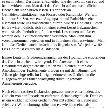
es ewig geben. Der Leser entscheidet, wie der Text wirken soll und
heute wirken kann. Man darf das Gedicht auf unterschiedlichen
Ebenen auf sich wirken lassen. Es erinnert an
Gemäldekonstruktionen von Picasso oder Kandinsky. Wer will,
kann nur Straßen, versetzte Augenpaare und Farbfelder sehen.
Niemand sollte uns vorschreiben dürfen, wie das Gedicht zu lesen
ist. Es wäre möglich, sich von einer ersten Lesart freizumachen,
wenn sie als überholt empfunden wird. Leserinnen und Leser
werden den Text unterschiedlich verstehen. Man kann ihm
voreingenommen begegnen und in ihm einen Sinn erzwingen. Man
kann das Gedicht auch einfach links liegenlassen. Wie jeder weiß:
Das Gehirn ist kreativ im Ausblenden.
Einige Leute im Studierendenausschuss der Hochschule empfanden
das Gedicht als herabwürdigend. Die Anwesenheit eines
Bewunderers degradiere die Frauen zu Objekten, durch die
Anordnung der Textelemente würden sie mit den Blumen und
Alleen gleichgestellt. Im Übrigen erinnere das Gedicht an die
allgegenwärtige Frauenbelästigung durch ungewollte
Annäherungsversuche.
Nach einem raschen Diskussionsprozess wurde entschieden, das
Gedicht von der Fassade zu entfernen. Schade eigentlich. Denn es
ist ein wirklich schönes Gedicht. Nur mit schlechter Laune und
selektiver Wahrnehmung sollte man es, wie ich meine, als