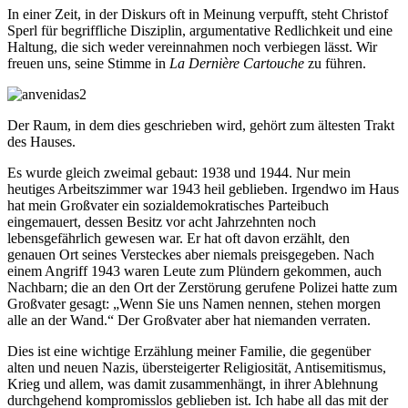
In einer Zeit, in der Diskurs oft in Meinung verpufft, steht Christof
Sperl für begriffliche Disziplin, argumentative Redlichkeit und eine
Haltung, die sich weder vereinnahmen noch verbiegen lässt. Wir
freuen uns, seine Stimme in
La Dernière Cartouche
zu führen.
Der Raum, in dem dies geschrieben wird, gehört zum ältesten Trakt
des Hauses.
Es wurde gleich zweimal gebaut: 1938 und 1944. Nur mein
heutiges Arbeitszimmer war 1943 heil geblieben. Irgendwo im Haus
hat mein Großvater ein sozialdemokratisches Parteibuch
eingemauert, dessen Besitz vor acht Jahrzehnten noch
lebensgefährlich gewesen war. Er hat oft davon erzählt, den
genauen Ort seines Versteckes aber niemals preisgegeben. Nach
einem Angriff 1943 waren Leute zum Plündern gekommen, auch
Nachbarn; die an den Ort der Zerstörung gerufene Polizei hatte zum
Großvater gesagt: „Wenn Sie uns Namen nennen, stehen morgen
alle an der Wand.“ Der Großvater aber hat niemanden verraten.
Dies ist eine wichtige Erzählung meiner Familie, die gegenüber
alten und neuen Nazis, übersteigerter Religiosität, Antisemitismus,
Krieg und allem, was damit zusammenhängt, in ihrer Ablehnung
durchgehend kompromisslos geblieben ist. Ich habe all das mit der