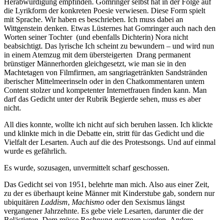
Herabwürdigung empfinden. Gomringer selbst hat in der Folge auf
die Lyrikform der konkreten Poesie verwiesen. Diese Form spielt
mit Sprache. Wir haben es beschrieben. Ich muss dabei an
Wittgenstein denken. Etwas Lüsternes hat Gomringer auch nach den
Worten seiner Tochter (und ebenfalls Dichterin) Nora nicht
beabsichtigt. Das lyrische Ich scheint zu bewundern – und wird nun
in einem Atemzug mit dem übersteigerten Drang permanent
brünstiger Männerhorden gleichgesetzt, wie man sie in den
Machtetagen von Filmfirmen, am sangriagetränkten Sandstränden
iberischer Mittelmeerinseln oder in den Chatkommentaren untem
Content stolzer und kompetenter Internetfrauen finden kann. Man
darf das Gedicht unter der Rubrik Begierde sehen, muss es aber
nicht.
All dies konnte, wollte ich nicht auf sich beruhen lassen. Ich klickte
und klinkte mich in die Debatte ein, stritt für das Gedicht und die
Vielfalt der Lesarten. Auch auf die des Protestsongs. Und auf einmal
wurde es gefährlich.
Es wurde, sozusagen, unvermittelt scharf geschossen.
Das Gedicht sei von 1951, belehrte man mich. Also aus einer Zeit,
zu der es überhaupt keine Männer mit Kinderstube gab, sondern nur
ubiquitären
Laddism
,
Machismo
oder den Sexismus längst
vergangener Jahrzehnte. Es gebe viele Lesarten, darunter die der
Belästigten. Dem müsse Rechnung getragen werden.
Andere