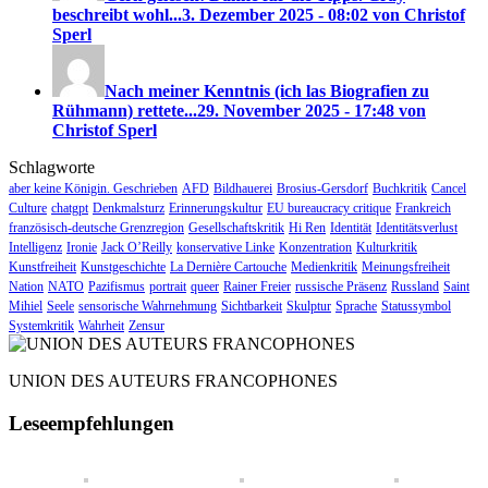
beschreibt wohl...
3. Dezember 2025 - 08:02 von Christof
Sperl
Nach meiner Kenntnis (ich las Biografien zu
Rühmann) rettete...
29. November 2025 - 17:48 von
Christof Sperl
Schlagworte
aber keine Königin. Geschrieben
AFD
Bildhauerei
Brosius-Gersdorf
Buchkritik
Cancel
Culture
chatgpt
Denkmalsturz
Erinnerungskultur
EU bureaucracy critique
Frankreich
französisch-deutsche Grenzregion
Gesellschaftskritik
Hi Ren
Identität
Identitätsverlust
Intelligenz
Ironie
Jack O’Reilly
konservative Linke
Konzentration
Kulturkritik
Kunstfreiheit
Kunstgeschichte
La Dernière Cartouche
Medienkritik
Meinungsfreiheit
Nation
NATO
Pazifismus
portrait
queer
Rainer Freier
russische Präsenz
Russland
Saint
Mihiel
Seele
sensorische Wahrnehmung
Sichtbarkeit
Skulptur
Sprache
Statussymbol
Systemkritik
Wahrheit
Zensur
UNION DES AUTEURS FRANCOPHONES
Leseempfehlungen