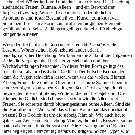
stehen drei Wörter im Plural und eines in der Einzahl in Beziehung
zueinander. Frauen, Blumen, Alleen – und ein Bewunderer.
Insgesamt zwanzig Wörter. Texte in dieser oder ähnlicher
Anordnung sind fester Bestandteil von Kursen zum kreativen
Schreiben. Ihre starre Form kann mit allen möglichen Elementen
gefüllt werden. Selbst Anfängern gelingen dabei auf Anhieb gut
klingende Arbeiten.
Wie jeder Text hat auch Gomringers Gedicht
Avenidas
viele
Lesarten. Wörter stehen bloß nebeneinander oder in
paradigmatischer Beziehung. Wir können die Zukunft der folgenden
Zeile, die Vergangenheit in der zuvorstehenden und ihre
Wechselwirkungen betrachten. In dieser freien Form gelingt das
noch besser als im klassischen Gedicht. Der lyrische Beobachter
kann die Augen schweifen lassen, wenn wir das wollen, Blumen,
Alleen, Frauen bewundern. Oder nur das schöne Sommerleben in
einer sonnigen, spanischen Stadt genießen. Der Leser spielt mit
Segmenten, die nicht Steine, Wörtern, die nicht Ziegel sind. Die
Blumen im Gedicht sind ebenso so schön wie die Alleen und
Frauen. Sie schreiten durch blumengesäumte bunte Alleen. Sind sie
die Hauptfiguren? Wer weiß das schon? Kann man das überhaupt
wissen? Das Gedicht ist um die siebzig Jahre alt. Wie auch heute
gab es zur Zeit seiner Entstehung Männer, die nichts Besseres zu tun
hatten als Frauen hinterherzustieren. Sie zu verfügbaren Objekten
ihrer begierigen Betrachtung herabzuwürdigen. Solche Typen wird