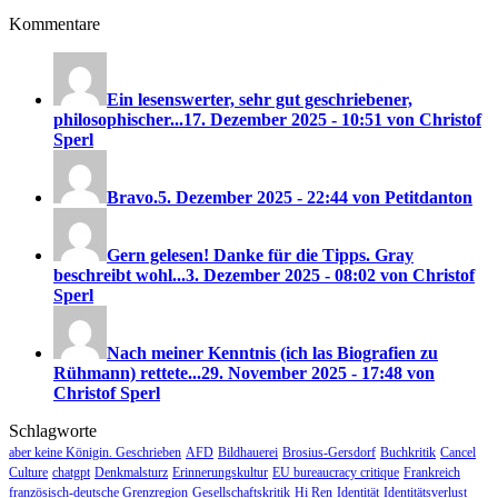
Kommentare
Ein lesenswerter, sehr gut geschriebener,
philosophischer...
17. Dezember 2025 - 10:51 von Christof
Sperl
Bravo.
5. Dezember 2025 - 22:44 von Petitdanton
Gern gelesen! Danke für die Tipps. Gray
beschreibt wohl...
3. Dezember 2025 - 08:02 von Christof
Sperl
Nach meiner Kenntnis (ich las Biografien zu
Rühmann) rettete...
29. November 2025 - 17:48 von
Christof Sperl
Schlagworte
aber keine Königin. Geschrieben
AFD
Bildhauerei
Brosius-Gersdorf
Buchkritik
Cancel
Culture
chatgpt
Denkmalsturz
Erinnerungskultur
EU bureaucracy critique
Frankreich
französisch-deutsche Grenzregion
Gesellschaftskritik
Hi Ren
Identität
Identitätsverlust