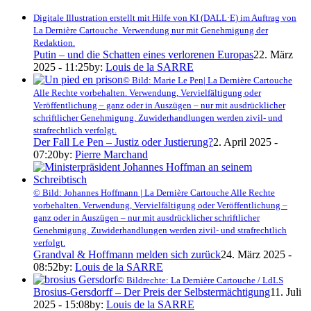
Digitale Illustration erstellt mit Hilfe von KI (DALL·E) im Auftrag von
La Dernière Cartouche. Verwendung nur mit Genehmigung der
Redaktion.
Putin – und die Schatten eines verlorenen Europas
22. März
2025 - 11:25
by:
Louis de la SARRE
© Bild: Marie Le Pen| La Dernière Cartouche
Alle Rechte vorbehalten. Verwendung, Vervielfältigung oder
Veröffentlichung – ganz oder in Auszügen – nur mit ausdrücklicher
schriftlicher Genehmigung. Zuwiderhandlungen werden zivil- und
strafrechtlich verfolgt.
Der Fall Le Pen – Justiz oder Justierung?
2. April 2025 -
07:20
by:
Pierre Marchand
© Bild: Johannes Hoffmann | La Dernière Cartouche Alle Rechte
vorbehalten. Verwendung, Vervielfältigung oder Veröffentlichung –
ganz oder in Auszügen – nur mit ausdrücklicher schriftlicher
Genehmigung. Zuwiderhandlungen werden zivil- und strafrechtlich
verfolgt.
Grandval & Hoffmann melden sich zurück
24. März 2025 -
08:52
by:
Louis de la SARRE
© Bildrechte: La Dernière Cartouche / LdLS
Brosius-Gersdorff – Der Preis der Selbstermächtigung
11. Juli
2025 - 15:08
by:
Louis de la SARRE