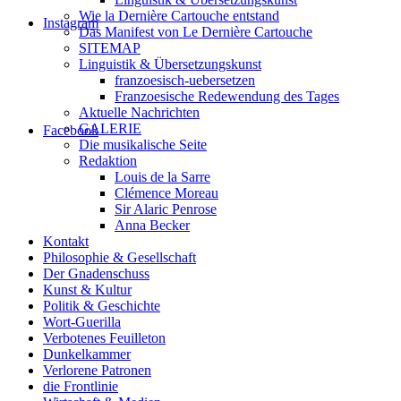
Wie la Dernière Cartouche entstand
Instagram
Das Manifest von Le Dernière Cartouche
SITEMAP
Linguistik & Übersetzungskunst
franzoesisch-uebersetzen
Franzoesische Redewendung des Tages
Aktuelle Nachrichten
GALERIE
Facebook
Die musikalische Seite
Redaktion
Louis de la Sarre
Clémence Moreau
Sir Alaric Penrose
Anna Becker
Kontakt
Philosophie & Gesellschaft
Der Gnadenschuss
Kunst & Kultur
Politik & Geschichte
Wort-Guerilla
Verbotenes Feuilleton
Dunkelkammer
Verlorene Patronen
die Frontlinie