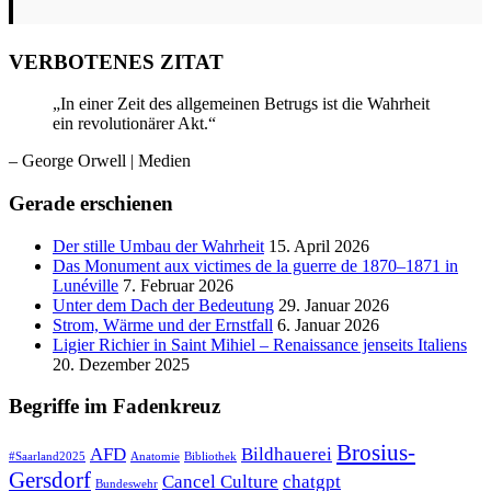
VERBOTENES ZITAT
„In einer Zeit des allgemeinen Betrugs ist die Wahrheit
ein revolutionärer Akt.“
– George Orwell
| Medien
Gerade erschienen
Der stille Umbau der Wahrheit
15. April 2026
Das Monument aux victimes de la guerre de 1870–1871 in
Lunéville
7. Februar 2026
Unter dem Dach der Bedeutung
29. Januar 2026
Strom, Wärme und der Ernstfall
6. Januar 2026
Ligier Richier in Saint Mihiel – Renaissance jenseits Italiens
20. Dezember 2025
Begriffe im Fadenkreuz
Brosius-
AFD
Bildhauerei
#Saarland2025
Anatomie
Bibliothek
Gersdorf
Cancel Culture
chatgpt
Bundeswehr