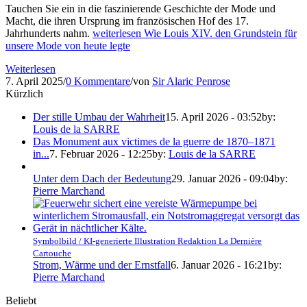
Tauchen Sie ein in die faszinierende Geschichte der Mode und
Macht, die ihren Ursprung im französischen Hof des 17.
Jahrhunderts nahm.
weiterlesen
Wie Louis XIV. den Grundstein für
unsere Mode von heute legte
Weiterlesen
7. April 2025
/
0 Kommentare
/
von
Sir Alaric Penrose
Kürzlich
Der stille Umbau der Wahrheit
15. April 2026 - 03:52
by:
Louis de la SARRE
Das Monument aux victimes de la guerre de 1870–1871
in...
7. Februar 2026 - 12:25
by:
Louis de la SARRE
Unter dem Dach der Bedeutung
29. Januar 2026 - 09:04
by:
Pierre Marchand
Symbolbild / KI-generierte Illustration Redaktion La Dernière
Cartouche
Strom, Wärme und der Ernstfall
6. Januar 2026 - 16:21
by:
Pierre Marchand
Beliebt