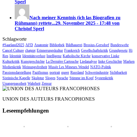
Sperl
Nach meiner Kenntnis (ich las Biografien zu
Rühmann) rettete...
29. November 2025 - 17:48 von
Christof Sperl
Schlagworte
#Saarland2025
AFD
Anatomie
Bibliothek
Bildhauerei
Brosius-Gersdorf
Bundeswehr
Cancel Culture
chatgpt
Erinnerungskultur
Frankreich
Gesellschaftskritik
Grundgesetz
Hi
Ren
Identität
Identitätsverlust
Intelligenz
Katholische Kirche
konservative Linke
Kulturkritik
Kunstgeschichte
La Dernière Cartouche
Liedanalyse
linke Geschichte
Marken
Medienkritik
Meinungsfreiheit
Musée Les Mineurs Wendel
NATO-Politik
Passionsdarstellung
Pazifismus
portrait
queer
Russland
Schwerindustrie
Sichtbarkeit
Sixtinische Kapelle
Skulptur
Slogen
Sprache
Stimme im Kopf
Systemkritik
Unangepasstheit
Wahrheit
Zensur
UNION DES AUTEURS FRANCOPHONES
Leseempfehlungen