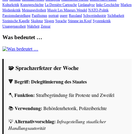
Kulturkritik
Kunstgeschichte
La Dernière Cartouche
Liedanalyse
linke Geschichte
Marken
Medienkritik
Meinungsfreiheit
Musée Les Mineurs Wendel
NATO-Politik
Passionsdarstellung
Pazifismus
portrait
queer
Russland
Schwerindustrie
Sichtbarkeit
Sixtinische Kapelle
Skulptur
Slogen
Sprache
Stimme im Kopf
Systemkritik
Unangepasstheit
Wahrheit
Zensur
Was bedeutet …
🧩 Sprachzerfetzer der Woche
🔻 Begriff:
Delegitimierung des Staates
Funktion:
🪓
Strafbegründung für Proteste und Zweifel
Verwendung:
📚
Behördenrhetorik, Polizeiberichte
Alternativvorschlag:
💡
Infragestellung staatlicher
Handlungsautorität