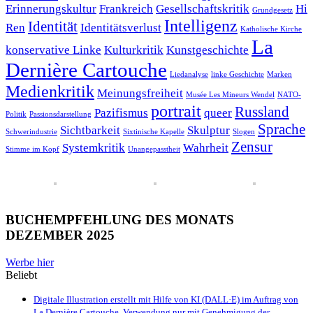
Erinnerungskultur
Frankreich
Gesellschaftskritik
Hi
Grundgesetz
Intelligenz
Identität
Ren
Identitätsverlust
Katholische Kirche
La
konservative Linke
Kulturkritik
Kunstgeschichte
Dernière Cartouche
Liedanalyse
linke Geschichte
Marken
Medienkritik
Meinungsfreiheit
Musée Les Mineurs Wendel
NATO-
portrait
Russland
Pazifismus
queer
Politik
Passionsdarstellung
Sprache
Sichtbarkeit
Skulptur
Schwerindustrie
Sixtinische Kapelle
Slogen
Zensur
Systemkritik
Wahrheit
Stimme im Kopf
Unangepasstheit
BUCHEMPFEHLUNG DES MONATS
DEZEMBER 2025
Werbe hier
Beliebt
Digitale Illustration erstellt mit Hilfe von KI (DALL·E) im Auftrag von
La Dernière Cartouche. Verwendung nur mit Genehmigung der