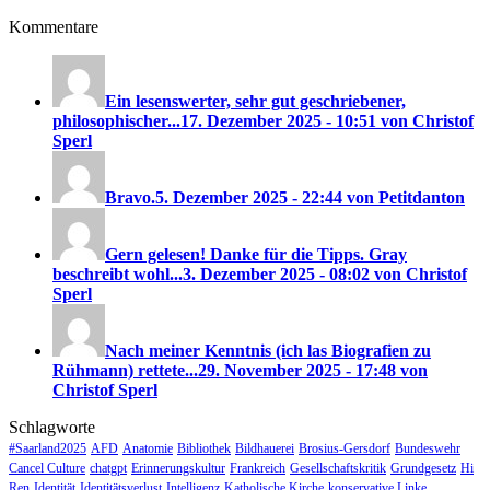
Kommentare
Ein lesenswerter, sehr gut geschriebener,
philosophischer...
17. Dezember 2025 - 10:51 von Christof
Sperl
Bravo.
5. Dezember 2025 - 22:44 von Petitdanton
Gern gelesen! Danke für die Tipps. Gray
beschreibt wohl...
3. Dezember 2025 - 08:02 von Christof
Sperl
Nach meiner Kenntnis (ich las Biografien zu
Rühmann) rettete...
29. November 2025 - 17:48 von
Christof Sperl
Schlagworte
#Saarland2025
AFD
Anatomie
Bibliothek
Bildhauerei
Brosius-Gersdorf
Bundeswehr
Cancel Culture
chatgpt
Erinnerungskultur
Frankreich
Gesellschaftskritik
Grundgesetz
Hi
Ren
Identität
Identitätsverlust
Intelligenz
Katholische Kirche
konservative Linke