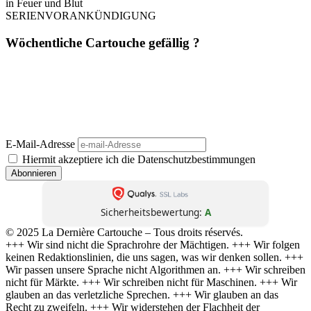
in Feuer und Blut
SERIENVORANKÜNDIGUNG
Wöchentliche Cartouche gefällig ?
Einmal pro Woche. Ohne Werbung. Ohne Filter. Dafür mit Haltung,
Schärfe und Analyse – direkt aus
La Dernière Cartouche
. Journalismus wie
er sein sollte: unbequem, unabhängig, unüberhörbar. 📬 Jetzt abonnieren –
und die nächste Kartusche trifft direkt bei dir ein.
(Abmeldung jederzeit möglich. Keine Weitergabe an Dritte. Kein Bullshit.)
E-Mail-Adresse
Hiermit akzeptiere ich die Datenschutzbestimmungen
Sicherheitsbewertung:
A
© 2025 La Dernière Cartouche – Tous droits réservés.
+++ Wir sind nicht die Sprachrohre der Mächtigen. +++ Wir folgen
keinen Redaktionslinien, die uns sagen, was wir denken sollen. +++
Wir passen unsere Sprache nicht Algorithmen an. +++ Wir schreiben
nicht für Märkte. +++ Wir schreiben nicht für Maschinen. +++ Wir
glauben an das verletzliche Sprechen. +++ Wir glauben an das
Recht zu zweifeln. +++ Wir widerstehen der Flachheit der