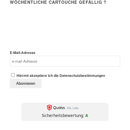
WÖCHENTLICHE CARTOUCHE GEFÄLLIG ?
Einmal pro Woche. Ohne Werbung. Ohne Filter. Dafür mit
Haltung, Schärfe und Analyse – direkt aus
La Dernière
. Journalismus wie er sein sollte: unbequem,
Cartouche
unabhängig, unüberhörbar. 📬 Jetzt abonnieren – und die
nächste Kartusche trifft direkt bei dir ein.
(Abmeldung jederzeit möglich. Keine Weitergabe an Dritte. Kein Bullshit.)
E-Mail-Adresse
Hiermit akzeptiere ich die Datenschutzbestimmungen
Sicherheitsbewertung:
A