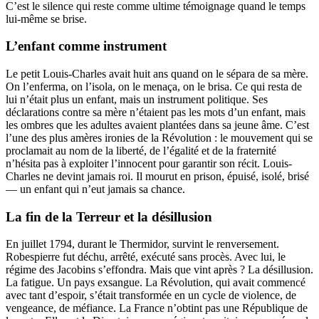
C’est le silence qui reste comme ultime témoignage quand le temps
lui-même se brise.
L’enfant comme instrument
Le petit Louis-Charles avait huit ans quand on le sépara de sa mère.
On l’enferma, on l’isola, on le menaça, on le brisa. Ce qui resta de
lui n’était plus un enfant, mais un instrument politique. Ses
déclarations contre sa mère n’étaient pas les mots d’un enfant, mais
les ombres que les adultes avaient plantées dans sa jeune âme. C’est
l’une des plus amères ironies de la Révolution : le mouvement qui se
proclamait au nom de la liberté, de l’égalité et de la fraternité
n’hésita pas à exploiter l’innocent pour garantir son récit. Louis-
Charles ne devint jamais roi. Il mourut en prison, épuisé, isolé, brisé
— un enfant qui n’eut jamais sa chance.
La fin de la Terreur et la désillusion
En juillet 1794, durant le Thermidor, survint le renversement.
Robespierre fut déchu, arrêté, exécuté sans procès. Avec lui, le
régime des Jacobins s’effondra. Mais que vint après ? La désillusion.
La fatigue. Un pays exsangue. La Révolution, qui avait commencé
avec tant d’espoir, s’était transformée en un cycle de violence, de
vengeance, de méfiance. La France n’obtint pas une République de