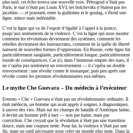
plus tard, cet écho trouva une nouvelle voix. Pétrograd n’était pas
Paris, le tsar n’était pas Louis XVI, les bolcheviks n’étaient pas les
jacobins — et pourtant, entre la guillotine et le goulag, s’étend une
ligne, mince mais indéniable.
C’est la ligne qui va de l’espoir d’égalité à l’appel à la justice,
jusqu’aux instruments de la violence. C’est la ligne qui nous montre
comment les révolutions deviennent des systèmes, comment les
rebelles deviennent des bureaucrates, comment de la quête de liberté
naissent de nouvelles formes d’oppression. En Russie, cette ligne fut
particulièrement sanglante, particulièrement longue, particulièrement
lourde de conséquences. Car ici, dans l’immense empire des tsars, il
ne s’opéra pas seulement un renversement — il s’opéra un double
renversement : une révolte contre le monarque, puis peu après une
révolte contre les premiers révolutionnaires eux-mêmes.
Le mythe Che Guevara – Du médecin à l’exécuteur
Ernesto « Che » Guevara n’était pas un révolutionnaire ordinaire. Il
était médecin, un homme qui avait appris à soigner, à diagnostiquer,
à sauver des vies. Mais sur les champs de bataille d’Amérique latine,
il devint un homme prêt à tuer — non par haine, mais par
conviction. Che croyait que la révolution n’était pas une transition
douce, mais une coupure nette. Pour lui, la violence n’était pas une
fin, mais un outil nécessaire pour créer un monde plus juste. Dans la