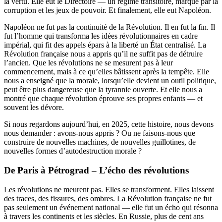
la vertu. Elle eut le Directoire — un régime transitoire, marqué par la
corruption et les jeux de pouvoir. Et finalement, elle eut Napoléon.
Napoléon ne fut pas la continuité de la Révolution. Il en fut la fin. Il
fut l’homme qui transforma les idées révolutionnaires en cadre
impérial, qui fit des appels épars à la liberté un État centralisé. La
Révolution française nous a appris qu’il ne suffit pas de détruire
l’ancien. Que les révolutions ne se mesurent pas à leur
commencement, mais à ce qu’elles bâtissent après la tempête. Elle
nous a enseigné que la morale, lorsqu’elle devient un outil politique,
peut être plus dangereuse que la tyrannie ouverte. Et elle nous a
montré que chaque révolution éprouve ses propres enfants — et
souvent les dévore.
Si nous regardons aujourd’hui, en 2025, cette histoire, nous devons
nous demander : avons-nous appris ? Ou ne faisons-nous que
construire de nouvelles machines, de nouvelles guillotines, de
nouvelles formes d’autodestruction morale ?
De Paris à Pétrograd – L’écho des révolutions
Les révolutions ne meurent pas. Elles se transforment. Elles laissent
des traces, des fissures, des ombres. La Révolution française ne fut
pas seulement un événement national — elle fut un écho qui résonna
à travers les continents et les siècles. En Russie, plus de cent ans