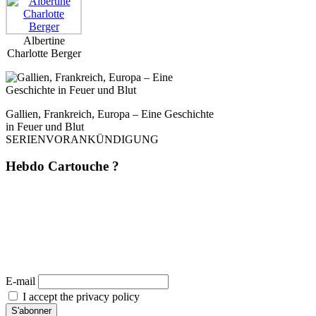
Albertine
Charlotte Berger
Gallien, Frankreich, Europa – Eine Geschichte
in Feuer und Blut
SERIENVORANKÜNDIGUNG
Hebdo Cartouche ?
Une fois par semaine. Sans pub. Sans filtre. Mais avec du style, de la
rigueur et une analyse affûtée – directement depuis
La Dernière Cartouche
.
Du journalisme comme il devrait l’être : dérangeant, indépendant,
inévitable. 📬 Abonne-toi maintenant – et la prochaine cartouche arrivera
directement chez toi.
(Désabonnement possible à tout moment. Aucune transmission à des tiers. Zéro baratin.)
E-mail
I accept the privacy policy