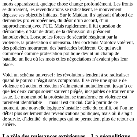
morts apparaissent, quelque chose change profondément. Les fronts
se durcissent, les revendications se radicalisent, le mouvement
dépasse ses objectifs initiaux. Sur le Maïdan, il s’agissait d’abord de
demandes pro-européennes, du désir d’un accord, d’un
rapprochement avec l’UE. Mais rapidement, il fut question de
démocratie, d’État de droit, de la démission du président
Ianoukovitch. Lorsque les forces de sécurité réagirent par la
violence, la protestation s’intensifia. Des cocktails Molotov volèrent,
des policiers moururent, des barricades brûlèrent. Ce qui avait
commencé comme protestation politique devint un champ de
bataille, un lieu où les mots et les négociations n’avaient plus leur
place.
Voici un schéma universel : les révolutions tendent à se radicaliser
quand le pouvoir réagit sans compromis. Il se crée une spirale de
violence où action et réaction s’alimentent mutuellement, jusqu’à ce
que les deux camps soient souvent piégés, incapables de trouver une
issue. Le moment où la protestation se transforme en violence est
rarement identifiable — mais il est crucial. Car à partir de ce
moment, une nouvelle logique s’installe : celle du conflit, où l’on ne
débat plus seulement des revendications politiques, mais où il s’agit
de survie, d’identité, de principes qui ne permettent plus de retour en
arrière.
Le rôle des puissances extérieures – La géopolitique