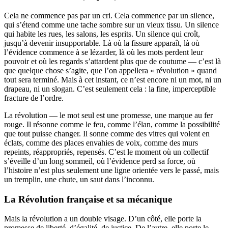
Cela ne commence pas par un cri. Cela commence par un silence,
qui s’étend comme une tache sombre sur un vieux tissu. Un silence
qui habite les rues, les salons, les esprits. Un silence qui croît,
jusqu’à devenir insupportable. Là où la fissure apparaît, là où
l’évidence commence à se lézarder, là où les mots perdent leur
pouvoir et où les regards s’attardent plus que de coutume — c’est là
que quelque chose s’agite, que l’on appellera « révolution » quand
tout sera terminé. Mais à cet instant, ce n’est encore ni un mot, ni un
drapeau, ni un slogan. C’est seulement cela : la fine, imperceptible
fracture de l’ordre.
La révolution — le mot seul est une promesse, une marque au fer
rouge. Il résonne comme le feu, comme l’élan, comme la possibilité
que tout puisse changer. Il sonne comme des vitres qui volent en
éclats, comme des places envahies de voix, comme des murs
repeints, réappropriés, repensés. C’est le moment où un collectif
s’éveille d’un long sommeil, où l’évidence perd sa force, où
l’histoire n’est plus seulement une ligne orientée vers le passé, mais
un tremplin, une chute, un saut dans l’inconnu.
La Révolution française et sa mécanique
Mais la révolution a un double visage. D’un côté, elle porte la
promesse de liberté, d’égalité, de justice. De l’autre, elle porte le