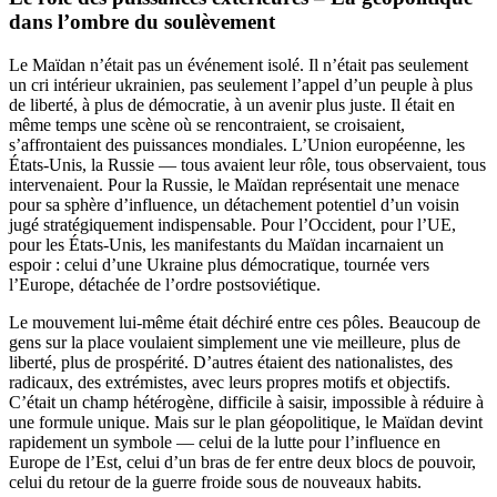
dans l’ombre du soulèvement
Le Maïdan n’était pas un événement isolé. Il n’était pas seulement
un cri intérieur ukrainien, pas seulement l’appel d’un peuple à plus
de liberté, à plus de démocratie, à un avenir plus juste. Il était en
même temps une scène où se rencontraient, se croisaient,
s’affrontaient des puissances mondiales. L’Union européenne, les
États-Unis, la Russie — tous avaient leur rôle, tous observaient, tous
intervenaient. Pour la Russie, le Maïdan représentait une menace
pour sa sphère d’influence, un détachement potentiel d’un voisin
jugé stratégiquement indispensable. Pour l’Occident, pour l’UE,
pour les États-Unis, les manifestants du Maïdan incarnaient un
espoir : celui d’une Ukraine plus démocratique, tournée vers
l’Europe, détachée de l’ordre postsoviétique.
Le mouvement lui-même était déchiré entre ces pôles. Beaucoup de
gens sur la place voulaient simplement une vie meilleure, plus de
liberté, plus de prospérité. D’autres étaient des nationalistes, des
radicaux, des extrémistes, avec leurs propres motifs et objectifs.
C’était un champ hétérogène, difficile à saisir, impossible à réduire à
une formule unique. Mais sur le plan géopolitique, le Maïdan devint
rapidement un symbole — celui de la lutte pour l’influence en
Europe de l’Est, celui d’un bras de fer entre deux blocs de pouvoir,
celui du retour de la guerre froide sous de nouveaux habits.