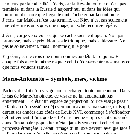
le mieux par la radicalité. J’écris, car la Révolution russe n’est pas
terminée, ni dans la Russie d’aujourd’hui, ni dans les idées qui
murmurent encore que l’égalité doit s’acheter par la contrainte.
J’écris, car Maïdan n’est pas terminé, car Kiev n’est pas seulement
une ville, mais un signe, une image, un schéma qui se répète.
J’écris, car je veux voir ce qui se cache sous le drapeau. Non pas la
promesse, mais le prix. Non pas le triomphe, mais la blessure. Non
pas le soulèvement, mais l’homme qui le porte.
Et j’écris, car je crois que nous sommes au début. Toujours. Et
chaque fois avec le même risque : celui d’écraser entre nos mains ce
que nous voulons sauver.
Marie-Antoinette – Symbole, mère, victime
Parfois, il suffit d’un visage pour décharger toute une époque. Dans
le cas de Marie-Antoinette, ce visage ne lui appartenait pas
entièrement — c’était un espace de projection. Sur ce visage pesait
le fardeau d’un système déjà vermoulu avant sa naissance, mais qui,
durant ses années aux côtés de Louis XVI, commença à s’effondrer
définitivement. L’image de « l’Autrichienne », qui s’était enracinée
dans l’imaginaire populaire, n’était jamais seulement celle d’une
princesse étrangère. C’était l’image d’un luxe devenu aveugle face à
la faim des rues, d’un silence né non de l’arrogance, mais du