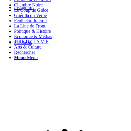
Chambre Noire
Instagram
Le Coup de Grâce
Guérilla du Verbe
Feuilleton Interdit
La Line de Front
Politique & Histoire
Économie & Médias
TIRÉ DE LA VIE
Facebook
Arts & Culture
Rechercher
Menu
Menu