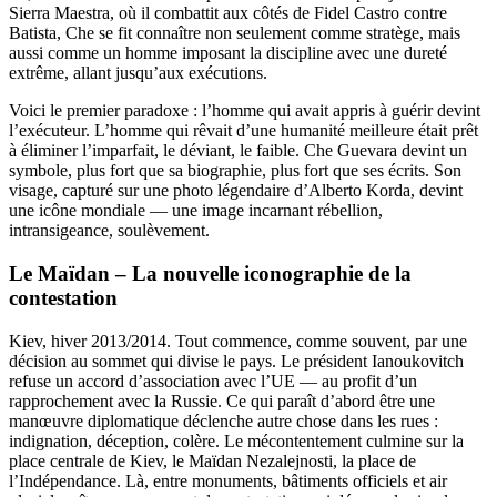
Sierra Maestra, où il combattit aux côtés de Fidel Castro contre
Batista, Che se fit connaître non seulement comme stratège, mais
aussi comme un homme imposant la discipline avec une dureté
extrême, allant jusqu’aux exécutions.
Voici le premier paradoxe : l’homme qui avait appris à guérir devint
l’exécuteur. L’homme qui rêvait d’une humanité meilleure était prêt
à éliminer l’imparfait, le déviant, le faible. Che Guevara devint un
symbole, plus fort que sa biographie, plus fort que ses écrits. Son
visage, capturé sur une photo légendaire d’Alberto Korda, devint
une icône mondiale — une image incarnant rébellion,
intransigeance, soulèvement.
Le Maïdan – La nouvelle iconographie de la
contestation
Kiev, hiver 2013/2014. Tout commence, comme souvent, par une
décision au sommet qui divise le pays. Le président Ianoukovitch
refuse un accord d’association avec l’UE — au profit d’un
rapprochement avec la Russie. Ce qui paraît d’abord être une
manœuvre diplomatique déclenche autre chose dans les rues :
indignation, déception, colère. Le mécontentement culmine sur la
place centrale de Kiev, le Maïdan Nezalejnosti, la place de
l’Indépendance. Là, entre monuments, bâtiments officiels et air